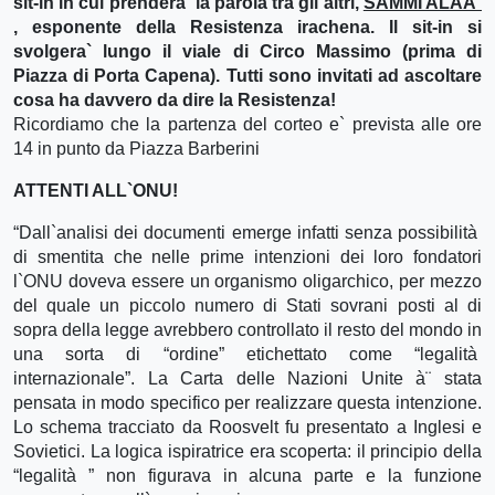
sit-in in cui prendera` la parola tra gli altri,
SAMMI ALAA`
, esponente della Resistenza irachena. Il sit-in si
svolgera` lungo il viale di Circo Massimo (prima di
Piazza di Porta Capena). Tutti sono invitati ad ascoltare
cosa ha davvero da dire la Resistenza!
Ricordiamo che la partenza del corteo e` prevista alle ore
14 in punto da Piazza Barberini
ATTENTI ALL`ONU!
“Dall`analisi dei documenti emerge infatti senza possibilità
di smentita che nelle prime intenzioni dei loro fondatori
l`ONU doveva essere un organismo oligarchico, per mezzo
del quale un piccolo numero di Stati sovrani posti al di
sopra della legge avrebbero controllato il resto del mondo in
una sorta di “ordine” etichettato come “legalità
internazionale”. La Carta delle Nazioni Unite à¨ stata
pensata in modo specifico per realizzare questa intenzione.
Lo schema tracciato da Roosvelt fu presentato a Inglesi e
Sovietici. La logica ispiratrice era scoperta: il principio della
“legalità ” non figurava in alcuna parte e la funzione