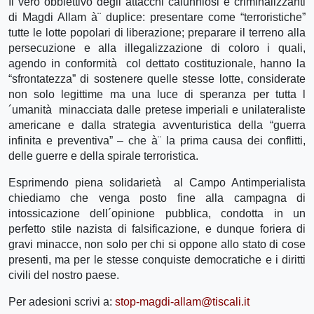
Il vero obbiettivo degli attacchi calunniosi e criminalizzanti
di Magdi Allam à¨ duplice: presentare come “terroristiche”
tutte le lotte popolari di liberazione; preparare il terreno alla
persecuzione e alla illegalizzazione di coloro i quali,
agendo in conformità col dettato costituzionale, hanno la
“sfrontatezza” di sostenere quelle stesse lotte, considerate
non solo legittime ma una luce di speranza per tutta l
´umanità minacciata dalle pretese imperiali e unilateraliste
americane e dalla strategia avventuristica della “guerra
infinita e preventiva” – che à¨ la prima causa dei conflitti,
delle guerre e della spirale terroristica.
Esprimendo piena solidarietà al Campo Antimperialista
chiediamo che venga posto fine alla campagna di
intossicazione dell´opinione pubblica, condotta in un
perfetto stile nazista di falsificazione, e dunque foriera di
gravi minacce, non solo per chi si oppone allo stato di cose
presenti, ma per le stesse conquiste democratiche e i diritti
civili del nostro paese.
Per adesioni scrivi a:
stop-magdi-allam@tiscali.it