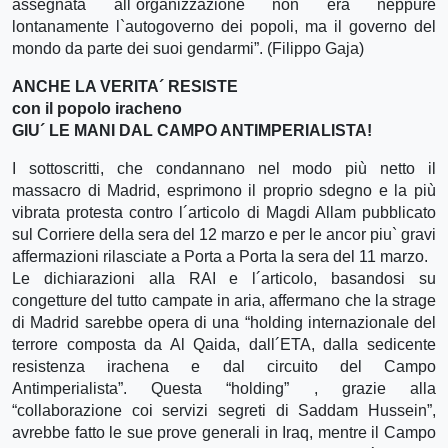
assegnata all`organizzazione non era neppure
lontanamente l`autogoverno dei popoli, ma il governo del
mondo da parte dei suoi gendarmi”. (Filippo Gaja)
ANCHE LA VERITA´ RESISTE
con il popolo iracheno
GIU´ LE MANI DAL CAMPO ANTIMPERIALISTA!
I sottoscritti, che condannano nel modo più netto il
massacro di Madrid, esprimono il proprio sdegno e la più
vibrata protesta contro l´articolo di Magdi Allam pubblicato
sul Corriere della sera del 12 marzo e per le ancor piu` gravi
affermazioni rilasciate a Porta a Porta la sera del 11 marzo.
Le dichiarazioni alla RAI e l´articolo, basandosi su
congetture del tutto campate in aria, affermano che la strage
di Madrid sarebbe opera di una “holding internazionale del
terrore composta da Al Qaida, dall´ETA, dalla sedicente
resistenza irachena e dal circuito del Campo
Antimperialista”. Questa “holding” , grazie alla
“collaborazione coi servizi segreti di Saddam Hussein”,
avrebbe fatto le sue prove generali in Iraq, mentre il Campo