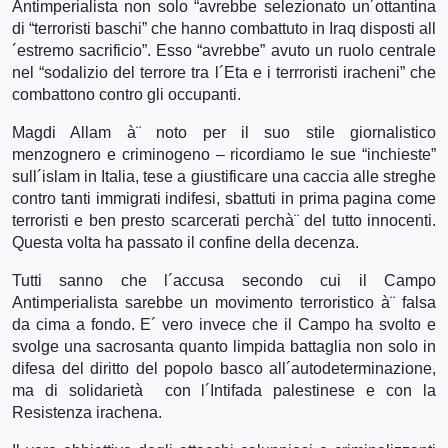
Antimperialista non solo “avrebbe selezionato un´ottantina
di “terroristi baschi” che hanno combattuto in Iraq disposti all
´estremo sacrificio”. Esso “avrebbe” avuto un ruolo centrale
nel “sodalizio del terrore tra l´Eta e i terrroristi iracheni” che
combattono contro gli occupanti.
Magdi Allam à¨ noto per il suo stile giornalistico
menzognero e criminogeno – ricordiamo le sue “inchieste”
sull´islam in Italia, tese a giustificare una caccia alle streghe
contro tanti immigrati indifesi, sbattuti in prima pagina come
terroristi e ben presto scarcerati perchà¨ del tutto innocenti.
Questa volta ha passato il confine della decenza.
Tutti sanno che l´accusa secondo cui il Campo
Antimperialista sarebbe un movimento terroristico à¨ falsa
da cima a fondo. E´ vero invece che il Campo ha svolto e
svolge una sacrosanta quanto limpida battaglia non solo in
difesa del diritto del popolo basco all´autodeterminazione,
ma di solidarietà con l´Intifada palestinese e con la
Resistenza irachena.