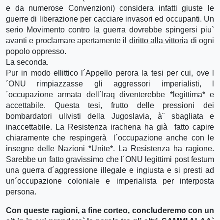
e da numerose Convenzioni) considera infatti giuste le
guerre di liberazione per cacciare invasori ed occupanti. Un
serio Movimento contro la guerra dovrebbe spingersi piu`
avanti e proclamare apertamente il
diritto alla vittoria
di ogni
popolo oppresso.
La seconda.
Pur in modo ellittico l´Appello perora la tesi per cui, ove l
´ONU rimpiazzasse gli aggressori imperialisti, l
´occupazione armata dell`Iraq diventerebbe *legittima* e
accettabile. Questa tesi, frutto delle pressioni dei
bombardatori ulivisti della Jugoslavia, à¨ sbagliata e
inaccettabile. La Resistenza irachena ha già fatto capire
chiaramente che respingerà l´occupazione anche con le
insegne delle Nazioni *Unite*. La Resistenza ha ragione.
Sarebbe un fatto gravissimo che l´ONU legittimi post festum
una guerra d´aggressione illegale e ingiusta e si presti ad
un´occupazione coloniale e imperialista per interposta
persona.
Con queste ragioni, a fine corteo, concluderemo con un