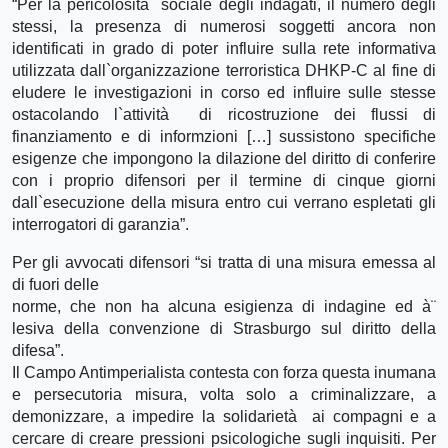
“Per la pericolosità sociale degli indagati, il numero degli
stessi, la presenza di numerosi soggetti ancora non
identificati in grado di poter influire sulla rete informativa
utilizzata dall`organizzazione terroristica DHKP-C al fine di
eludere le investigazioni in corso ed influire sulle stesse
ostacolando l`attività di ricostruzione dei flussi di
finanziamento e di informzioni […] sussistono specifiche
esigenze che impongono la dilazione del diritto di conferire
con i proprio difensori per il termine di cinque giorni
dall`esecuzione della misura entro cui verrano espletati gli
interrogatori di garanzia”.
Per gli avvocati difensori “si tratta di una misura emessa al
di fuori delle
norme, che non ha alcuna esigienza di indagine ed à¨
lesiva della convenzione di Strasburgo sul diritto della
difesa”.
Il Campo Antimperialista contesta con forza questa inumana
e persecutoria misura, volta solo a criminalizzare, a
demonizzare, a impedire la solidarietà ai compagni e a
cercare di creare pressioni psicologiche sugli inquisiti. Per