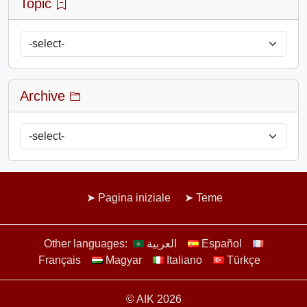
Topic
Archive
Pagina iniziale
Teme
Other languages:
العربية
Español
Français
Magyar
Italiano
Türkçe
© AIK 2026