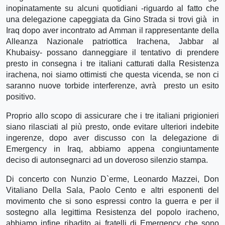
inopinatamente su alcuni quotidiani -riguardo al fatto che
una delegazione capeggiata da Gino Strada si trovi già in
Iraq dopo aver incontrato ad Amman il rappresentante della
Alleanza Nazionale patriottica Irachena, Jabbar al
Khubaisy- possano danneggiare il tentativo di prendere
presto in consegna i tre italiani catturati dalla Resistenza
irachena, noi siamo ottimisti che questa vicenda, se non ci
saranno nuove torbide interferenze, avrà presto un esito
positivo.
Proprio allo scopo di assicurare che i tre italiani prigionieri
siano rilasciati al più presto, onde evitare ulteriori indebite
ingerenze, dopo aver discusso con la delegazione di
Emergency in Iraq, abbiamo appena congiuntamente
deciso di autonsegnarci ad un doveroso silenzio stampa.
Di concerto con Nunzio D`erme, Leonardo Mazzei, Don
Vitaliano Della Sala, Paolo Cento e altri esponenti del
movimento che si sono espressi contro la guerra e per il
sostegno alla legittima Resistenza del popolo iracheno,
abbiamo infine ribadito ai fratelli di Emergency che sono