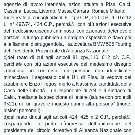
agenzie di lavoro interinale, azioni attuate a Pisa, Calci,
Cascina, Lucca, Livorno, Massa Carrara, Roma e Milano;
b)del reato di cui agli articoli 81 cpv C.P., 110 C.P., 9,10 e 12
L. n° 497/74, 424 C.P., perchà©, con più azioni esecutive
del medesimo disegno criminoso, confezionavo, detenevo e
portavo in luogo pubblico un ordigno esplosivo e davo poi
alle fiamme, distruggendola, l´autovettura BMW 525 Touring
del Presidente Provinciale di Alleanza Nazionale;
c)del reato di cui agli articoli 81 cpv.,110, 612 c2. C.P.,
perchà© con più azioni esecutive del medesimo disegno
criminoso, in concorso con persone non identificate,
minacciavo il segretario della UIL di Pisa, la vedova del
carabiniere Enzo Fregosi morto a Nassiriya, candidata della
Casa delle Libertà , un esponente di AN e il sindaco di
Calci, mediante la spedizione di lettere (talune con proiettili
9×21), di “un grave e ingiusto danno alla persona” (morte,
lesioni personali);
d)del reato di cui agli articoli 424, 425 n 2 C.P., perchà©,
cospargendo la porta d´ingresso dell´abitazione del
presidente del circolo ricreativo di Alleanza Nazionale con