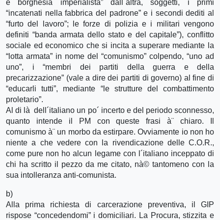
e borghesia imperialista” dall´altra, soggetti, i primi
“incatenati nella fabbrica del padrone” e i secondi dediti al
“furto del lavoro”; le forze di polizia e i militari vengono
definiti “banda armata dello stato e del capitale”), conflitto
sociale ed economico che si incita a superare mediante la
“lotta armata” in nome del “comunismo” colpendo, “uno ad
uno”, i “membri dei partiti della guerra e della
precarizzazione” (vale a dire dei partiti di governo) al fine di
“educarli tutti”, mediante “le strutture del combattimento
proletario”.
Al di là dell´italiano un po´ incerto e del periodo sconnesso,
quanto intende il PM con queste frasi à¨ chiaro. Il
comunismo à¨ un morbo da estirpare. Ovviamente io non ho
niente a che vedere con la rivendicazione delle C.O.R.,
come pure non ho alcun legame con l´italiano inceppato di
chi ha scritto il pezzo da me citato, nà© tantomeno con la
sua intolleranza anti-comunista.
b)
Alla prima richiesta di carcerazione preventiva, il GIP
rispose “concedendomi” i domiciliari. La Procura, stizzita e