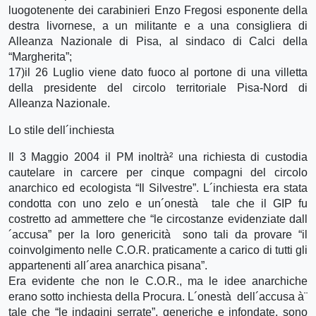
luogotenente dei carabinieri Enzo Fregosi esponente della
destra livornese, a un militante e a una consigliera di
Alleanza Nazionale di Pisa, al sindaco di Calci della
“Margherita”;
17)il 26 Luglio viene dato fuoco al portone di una villetta
della presidente del circolo territoriale Pisa-Nord di
Alleanza Nazionale.
Lo stile dell´inchiesta
Il 3 Maggio 2004 il PM inoltrà² una richiesta di custodia
cautelare in carcere per cinque compagni del circolo
anarchico ed ecologista “Il Silvestre”. L´inchiesta era stata
condotta con uno zelo e un´onestà tale che il GIP fu
costretto ad ammettere che “le circostanze evidenziate dall
´accusa” per la loro genericità sono tali da provare “il
coinvolgimento nelle C.O.R. praticamente a carico di tutti gli
appartenenti all´area anarchica pisana”.
Era evidente che non le C.O.R., ma le idee anarchiche
erano sotto inchiesta della Procura. L´onestà dell´accusa à¨
tale che “le indagini serrate”, generiche e infondate, sono