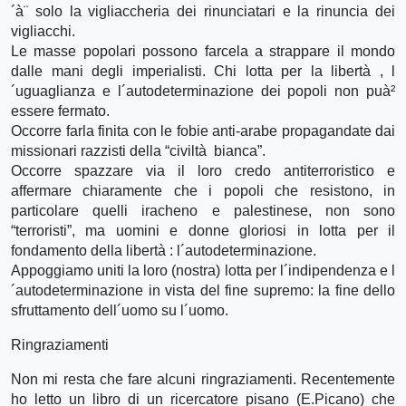
´à¨ solo la vigliaccheria dei rinunciatari e la rinuncia dei
vigliacchi.
Le masse popolari possono farcela a strappare il mondo
dalle mani degli imperialisti. Chi lotta per la libertà , l
´uguaglianza e l´autodeterminazione dei popoli non puà²
essere fermato.
Occorre farla finita con le fobie anti-arabe propagandate dai
missionari razzisti della “civiltà bianca”.
Occorre spazzare via il loro credo antiterroristico e
affermare chiaramente che i popoli che resistono, in
particolare quelli iracheno e palestinese, non sono
“terroristi”, ma uomini e donne gloriosi in lotta per il
fondamento della libertà : l´autodeterminazione.
Appoggiamo uniti la loro (nostra) lotta per l´indipendenza e l
´autodeterminazione in vista del fine supremo: la fine dello
sfruttamento dell´uomo su l´uomo.
Ringraziamenti
Non mi resta che fare alcuni ringraziamenti. Recentemente
ho letto un libro di un ricercatore pisano (E.Picano) che