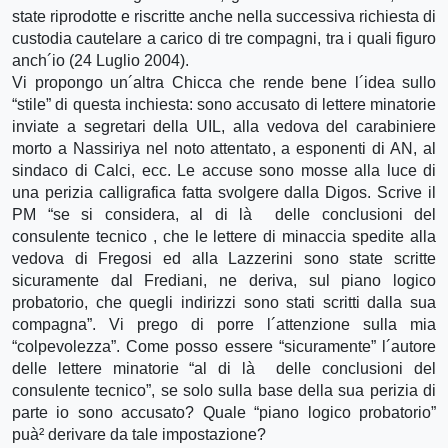
state riprodotte e riscritte anche nella successiva richiesta di
custodia cautelare a carico di tre compagni, tra i quali figuro
anch´io (24 Luglio 2004).
Vi propongo un´altra Chicca che rende bene l´idea sullo
“stile” di questa inchiesta: sono accusato di lettere minatorie
inviate a segretari della UIL, alla vedova del carabiniere
morto a Nassiriya nel noto attentato, a esponenti di AN, al
sindaco di Calci, ecc. Le accuse sono mosse alla luce di
una perizia calligrafica fatta svolgere dalla Digos. Scrive il
PM “se si considera, al di là delle conclusioni del
consulente tecnico , che le lettere di minaccia spedite alla
vedova di Fregosi ed alla Lazzerini sono state scritte
sicuramente dal Frediani, ne deriva, sul piano logico
probatorio, che quegli indirizzi sono stati scritti dalla sua
compagna”. Vi prego di porre l´attenzione sulla mia
“colpevolezza”. Come posso essere “sicuramente” l´autore
delle lettere minatorie “al di là delle conclusioni del
consulente tecnico”, se solo sulla base della sua perizia di
parte io sono accusato? Quale “piano logico probatorio”
puà² derivare da tale impostazione?