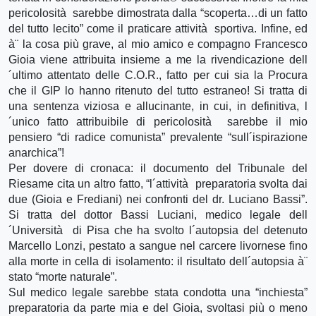
pericolosità sarebbe dimostrata dalla “scoperta…di un fatto
del tutto lecito” come il praticare attività sportiva. Infine, ed
à¨ la cosa più grave, al mio amico e compagno Francesco
Gioia viene attribuita insieme a me la rivendicazione dell
´ultimo attentato delle C.O.R., fatto per cui sia la Procura
che il GIP lo hanno ritenuto del tutto estraneo! Si tratta di
una sentenza viziosa e allucinante, in cui, in definitiva, l
´unico fatto attribuibile di pericolosità sarebbe il mio
pensiero “di radice comunista” prevalente “sull´ispirazione
anarchica”!
Per dovere di cronaca: il documento del Tribunale del
Riesame cita un altro fatto, “l´attività preparatoria svolta dai
due (Gioia e Frediani) nei confronti del dr. Luciano Bassi”.
Si tratta del dottor Bassi Luciani, medico legale dell
´Università di Pisa che ha svolto l´autopsia del detenuto
Marcello Lonzi, pestato a sangue nel carcere livornese fino
alla morte in cella di isolamento: il risultato dell´autopsia à¨
stato “morte naturale”.
Sul medico legale sarebbe stata condotta una “inchiesta”
preparatoria da parte mia e del Gioia, svoltasi più o meno