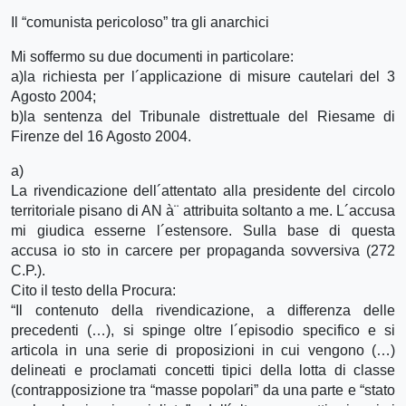
Il “comunista pericoloso” tra gli anarchici
Mi soffermo su due documenti in particolare:
a)la richiesta per l´applicazione di misure cautelari del 3
Agosto 2004;
b)la sentenza del Tribunale distrettuale del Riesame di
Firenze del 16 Agosto 2004.
a)
La rivendicazione dell´attentato alla presidente del circolo
territoriale pisano di AN à¨ attribuita soltanto a me. L´accusa
mi giudica esserne l´estensore. Sulla base di questa
accusa io sto in carcere per propaganda sovversiva (272
C.P.).
Cito il testo della Procura:
“Il contenuto della rivendicazione, a differenza delle
precedenti (…), si spinge oltre l´episodio specifico e si
articola in una serie di proposizioni in cui vengono (…)
delineati e proclamati concetti tipici della lotta di classe
(contrapposizione tra “masse popolari” da una parte e “stato