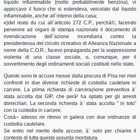
liquido infiammabile (molto probabilmente benzina), vi
appiccavo il fuoco che si estendeva, veicolato dal liquido
infiammabile, anche all´interno della casa;
e)del reato du cui all´articolo 272 C.P., perchà©, facendo
pervenire ad organi di stampa nazionale il documento di
rivendicazione dell´azione incendiaria contro la
presidentessa del circolo ricreativo di Alleanza Nazionale a
nome della C.O.R., facevo propaganda per la soppressione
violenta di una classe sociale, o, comunque, per il
sovvertimento degli ordinamenti sociali costituiti nello stato.
Queste sono le accuse mosse dalla procura di Pisa nei miei
confronti in due diverse richieste di custodia cautelare in
carcere. La prima richiesta di carcerazione preventiva à¨
stata accolta dal GIP, che perà² ha optato per gli arresti
domiciliari. La seconda richiesta à¨ stata accolta ” in toto”
con la custodia in carcere.
Cosà¬ adesso mi ritrovo in galera con due ordinanze di
custodia cautelare.
Se entro nel merito delle accuse, à¨ solo per chiarire il
contesto di tutta questa assurda montatura.