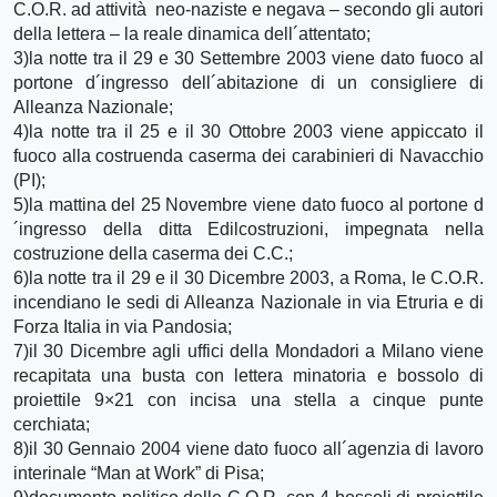
C.O.R. ad attività neo-naziste e negava – secondo gli autori
della lettera – la reale dinamica dell´attentato;
3)la notte tra il 29 e 30 Settembre 2003 viene dato fuoco al
portone d´ingresso dell´abitazione di un consigliere di
Alleanza Nazionale;
4)la notte tra il 25 e il 30 Ottobre 2003 viene appiccato il
fuoco alla costruenda caserma dei carabinieri di Navacchio
(PI);
5)la mattina del 25 Novembre viene dato fuoco al portone d
´ingresso della ditta Edilcostruzioni, impegnata nella
costruzione della caserma dei C.C.;
6)la notte tra il 29 e il 30 Dicembre 2003, a Roma, le C.O.R.
incendiano le sedi di Alleanza Nazionale in via Etruria e di
Forza Italia in via Pandosia;
7)il 30 Dicembre agli uffici della Mondadori a Milano viene
recapitata una busta con lettera minatoria e bossolo di
proiettile 9×21 con incisa una stella a cinque punte
cerchiata;
8)il 30 Gennaio 2004 viene dato fuoco all´agenzia di lavoro
interinale “Man at Work” di Pisa;