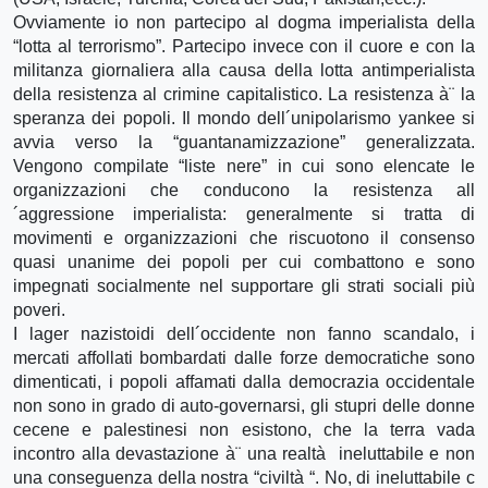
Ovviamente io non partecipo al dogma imperialista della
“lotta al terrorismo”. Partecipo invece con il cuore e con la
militanza giornaliera alla causa della lotta antimperialista
della resistenza al crimine capitalistico. La resistenza à¨ la
speranza dei popoli. Il mondo dell´unipolarismo yankee si
avvia verso la “guantanamizzazione” generalizzata.
Vengono compilate “liste nere” in cui sono elencate le
organizzazioni che conducono la resistenza all
´aggressione imperialista: generalmente si tratta di
movimenti e organizzazioni che riscuotono il consenso
quasi unanime dei popoli per cui combattono e sono
impegnati socialmente nel supportare gli strati sociali più
poveri.
I lager nazistoidi dell´occidente non fanno scandalo, i
mercati affollati bombardati dalle forze democratiche sono
dimenticati, i popoli affamati dalla democrazia occidentale
non sono in grado di auto-governarsi, gli stupri delle donne
cecene e palestinesi non esistono, che la terra vada
incontro alla devastazione à¨ una realtà ineluttabile e non
una conseguenza della nostra “civiltà “. No, di ineluttabile c