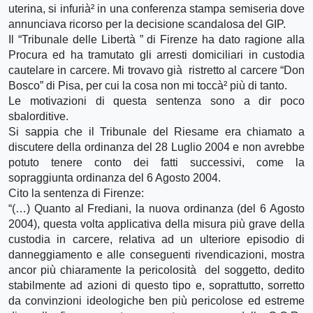
uterina, si infurià² in una conferenza stampa semiseria dove
annunciava ricorso per la decisione scandalosa del GIP.
Il “Tribunale delle Libertà ” di Firenze ha dato ragione alla
Procura ed ha tramutato gli arresti domiciliari in custodia
cautelare in carcere. Mi trovavo già ristretto al carcere “Don
Bosco” di Pisa, per cui la cosa non mi toccà² più di tanto.
Le motivazioni di questa sentenza sono a dir poco
sbalorditive.
Si sappia che il Tribunale del Riesame era chiamato a
discutere della ordinanza del 28 Luglio 2004 e non avrebbe
potuto tenere conto dei fatti successivi, come la
sopraggiunta ordinanza del 6 Agosto 2004.
Cito la sentenza di Firenze:
“(…) Quanto al Frediani, la nuova ordinanza (del 6 Agosto
2004), questa volta applicativa della misura più grave della
custodia in carcere, relativa ad un ulteriore episodio di
danneggiamento e alle conseguenti rivendicazioni, mostra
ancor più chiaramente la pericolosità del soggetto, dedito
stabilmente ad azioni di questo tipo e, soprattutto, sorretto
da convinzioni ideologiche ben più pericolose ed estreme