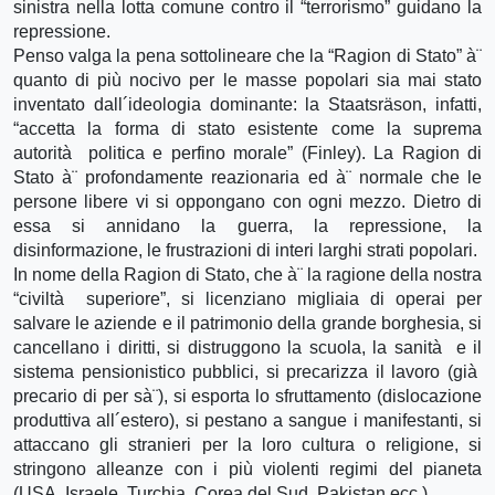
sinistra nella lotta comune contro il “terrorismo” guidano la
repressione.
Penso valga la pena sottolineare che la “Ragion di Stato” à¨
quanto di più nocivo per le masse popolari sia mai stato
inventato dall´ideologia dominante: la Staatsräson, infatti,
“accetta la forma di stato esistente come la suprema
autorità politica e perfino morale” (Finley). La Ragion di
Stato à¨ profondamente reazionaria ed à¨ normale che le
persone libere vi si oppongano con ogni mezzo. Dietro di
essa si annidano la guerra, la repressione, la
disinformazione, le frustrazioni di interi larghi strati popolari.
In nome della Ragion di Stato, che à¨ la ragione della nostra
“civiltà superiore”, si licenziano migliaia di operai per
salvare le aziende e il patrimonio della grande borghesia, si
cancellano i diritti, si distruggono la scuola, la sanità e il
sistema pensionistico pubblici, si precarizza il lavoro (già
precario di per sà¨), si esporta lo sfruttamento (dislocazione
produttiva all´estero), si pestano a sangue i manifestanti, si
attaccano gli stranieri per la loro cultura o religione, si
stringono alleanze con i più violenti regimi del pianeta
(USA, Israele, Turchia, Corea del Sud, Pakistan,ecc.).