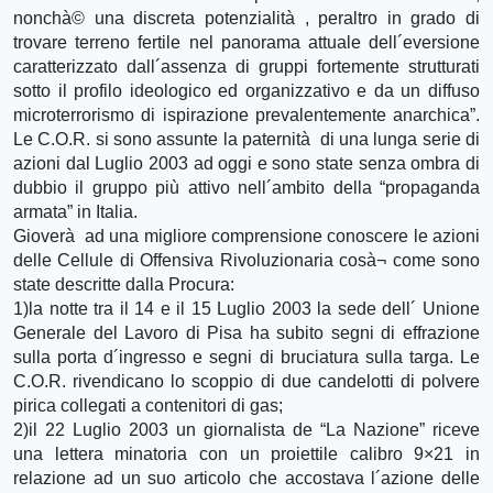
nonchà© una discreta potenzialità , peraltro in grado di
trovare terreno fertile nel panorama attuale dell´eversione
caratterizzato dall´assenza di gruppi fortemente strutturati
sotto il profilo ideologico ed organizzativo e da un diffuso
microterrorismo di ispirazione prevalentemente anarchica”.
Le C.O.R. si sono assunte la paternità di una lunga serie di
azioni dal Luglio 2003 ad oggi e sono state senza ombra di
dubbio il gruppo più attivo nell´ambito della “propaganda
armata” in Italia.
Gioverà ad una migliore comprensione conoscere le azioni
delle Cellule di Offensiva Rivoluzionaria cosà¬ come sono
state descritte dalla Procura:
1)la notte tra il 14 e il 15 Luglio 2003 la sede dell´ Unione
Generale del Lavoro di Pisa ha subito segni di effrazione
sulla porta d´ingresso e segni di bruciatura sulla targa. Le
C.O.R. rivendicano lo scoppio di due candelotti di polvere
pirica collegati a contenitori di gas;
2)il 22 Luglio 2003 un giornalista de “La Nazione” riceve
una lettera minatoria con un proiettile calibro 9×21 in
relazione ad un suo articolo che accostava l´azione delle