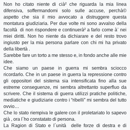
Non ho citato niente di cià² che riguarda la mia linea
difensiva, soffermandomi solo sulle accuse, perchà©
aspetto che sia il mio avvocato a distruggere questa
montatura giudiziaria. Per due volte mi sono avvalso della
facoltà di non rispondere e continuerà² a farlo come à¨ nei
miei diritti. Non ho niente da dichiarare e del resto trovo
ingiusto per la mia persona parlare con chi mi ha privato
della libertà .
Sarebbe fare un torto a me stesso e, in fondo anche alle mie
idee.
Che siamo un paese in guerra mi sembra sciocco
ricordarlo. Che in un paese in guerra la repressione contro
gli oppositori del sistema sia intensificata fino alla sue
estreme conseguenze, mi sembra altrettanto superfluo da
scrivere. Che il sistema di guerra utilizzi pratiche politiche,
mediatiche e giudiziarie contro i “ribelli” mi sembra del tutto
ovvio…
Che lo stato riempiva le galere con il proletariato lo sapevo
già , ora l´ho constatato di persona.
La Ragion di Stato e l´unità delle forze di destra e di