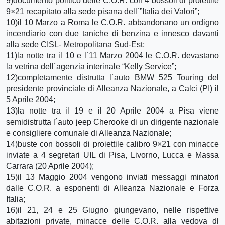
9)documento politico delle C.O.R. con 4 bossoli di proiettile
9×21 recapitato alla sede pisana dell´”Italia dei Valori”;
10)il 10 Marzo a Roma le C.O.R. abbandonano un ordigno
incendiario con due taniche di benzina e innesco davanti
alla sede CISL- Metropolitana Sud-Est;
11)la notte tra il 10 e l´11 Marzo 2004 le C.O.R. devastano
la vetrina dell´agenzia interinale “Kelly Service”;
12)completamente distrutta l´auto BMW 525 Touring del
presidente provinciale di Alleanza Nazionale, a Calci (PI) il
5 Aprile 2004;
13)la notte tra il 19 e il 20 Aprile 2004 a Pisa viene
semidistrutta l´auto jeep Cherooke di un dirigente nazionale
e consigliere comunale di Alleanza Nazionale;
14)buste con bossoli di proiettile calibro 9×21 con minacce
inviate a 4 segretari UIL di Pisa, Livorno, Lucca e Massa
Carrara (20 Aprile 2004);
15)il 13 Maggio 2004 vengono inviati messaggi minatori
dalle C.O.R. a esponenti di Alleanza Nazionale e Forza
Italia;
16)il 21, 24 e 25 Giugno giungevano, nelle rispettive
abitazioni private, minacce delle C.O.R. alla vedova dl