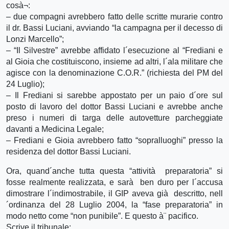
cosà¬:
– due compagni avrebbero fatto delle scritte murarie contro
il dr. Bassi Luciani, avviando “la campagna per il decesso di
Lonzi Marcello”;
– “Il Silvestre” avrebbe affidato l´esecuzione al “Frediani e
al Gioia che costituiscono, insieme ad altri, l´ala militare che
agisce con la denominazione C.O.R.” (richiesta del PM del
24 Luglio);
– Il Frediani si sarebbe appostato per un paio d´ore sul
posto di lavoro del dottor Bassi Luciani e avrebbe anche
preso i numeri di targa delle autovetture parcheggiate
davanti a Medicina Legale;
– Frediani e Gioia avrebbero fatto “sopralluoghi” presso la
residenza del dottor Bassi Luciani.
Ora, quand´anche tutta questa “attività preparatoria” si
fosse realmente realizzata, e sarà ben duro per l´accusa
dimostrare l´indimostrabile, il GIP aveva già descritto, nell
´ordinanza del 28 Luglio 2004, la “fase preparatoria” in
modo netto come “non punibile”. E questo à¨ pacifico.
Scrive il tribunale: