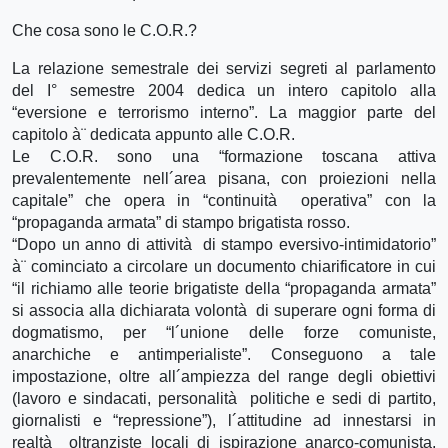
Che cosa sono le C.O.R.?
La relazione semestrale dei servizi segreti al parlamento
del I° semestre 2004 dedica un intero capitolo alla
“eversione e terrorismo interno”. La maggior parte del
capitolo à¨ dedicata appunto alle C.O.R.
Le C.O.R. sono una “formazione toscana attiva
prevalentemente nell´area pisana, con proiezioni nella
capitale” che opera in “continuità operativa” con la
“propaganda armata” di stampo brigatista rosso.
“Dopo un anno di attività di stampo eversivo-intimidatorio”
à¨ cominciato a circolare un documento chiarificatore in cui
“il richiamo alle teorie brigatiste della “propaganda armata”
si associa alla dichiarata volontà di superare ogni forma di
dogmatismo, per “l´unione delle forze comuniste,
anarchiche e antimperialiste”. Conseguono a tale
impostazione, oltre all´ampiezza del range degli obiettivi
(lavoro e sindacati, personalità politiche e sedi di partito,
giornalisti e “repressione”), l´attitudine ad innestarsi in
realtà oltranziste locali di ispirazione anarco-comunista,