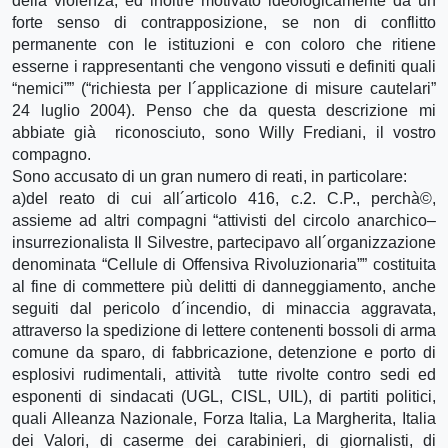
della violenza, ed inoltre motivato ideologicamente da un
forte senso di contrapposizione, se non di conflitto
permanente con le istituzioni e con coloro che ritiene
esserne i rappresentanti che vengono vissuti e definiti quali
“nemici”” (“richiesta per l´applicazione di misure cautelari”
24 luglio 2004). Penso che da questa descrizione mi
abbiate già riconosciuto, sono Willy Frediani, il vostro
compagno.
Sono accusato di un gran numero di reati, in particolare:
a)del reato di cui all´articolo 416, c.2. C.P., perchà©,
assieme ad altri compagni “attivisti del circolo anarchico–
insurrezionalista Il Silvestre, partecipavo all´organizzazione
denominata “Cellule di Offensiva Rivoluzionaria”” costituita
al fine di commettere più delitti di danneggiamento, anche
seguiti dal pericolo d´incendio, di minaccia aggravata,
attraverso la spedizione di lettere contenenti bossoli di arma
comune da sparo, di fabbricazione, detenzione e porto di
esplosivi rudimentali, attività tutte rivolte contro sedi ed
esponenti di sindacati (UGL, CISL, UIL), di partiti politici,
quali Alleanza Nazionale, Forza Italia, La Margherita, Italia
dei Valori, di caserme dei carabinieri, di giornalisti, di