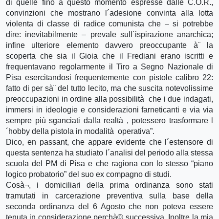
di quelle fino a questo momento espresse dalle C.O.R.,
convinzioni che mostrano l´adesione convinta alla lotta
violenta di classe di radice comunista che – si potrebbe
dire: inevitabilmente – prevale sull´ispirazione anarchica;
infine ulteriore elemento davvero preoccupante à¨ la
scoperta che sia il Gioia che il Frediani erano iscritti e
frequentavano regolarmente il Tiro a Segno Nazionale di
Pisa esercitandosi frequentemente con pistole calibro 22:
fatto di per sà¨ del tutto lecito, ma che suscita notevolissime
preoccupazioni in ordine alla possibilità che i due indagati,
immersi in ideologie e considerazioni farneticanti e via via
sempre più sganciati dalla realtà , potessero trasformare l
´hobby della pistola in modalità operativa”.
Dico, en passant, che appare evidente che l´estensore di
questa sentenza ha studiato l´analisi del periodo alla stessa
scuola del PM di Pisa e che ragiona con lo stesso “piano
logico probatorio” del suo ex compagno di studi.
Cosà¬, i domiciliari della prima ordinanza sono stati
tramutati in carcerazione preventiva sulla base della
seconda ordinanza del 6 Agosto che non poteva essere
tenuta in considerazione perchà© successiva. Inoltre la mia