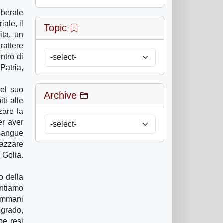
iberale
iale, il
Topic
ita, un
rattere
ntro di
 Patria,
Nel suo
Archive
ti alle
zare la
er aver
 sangue
pazzare
 Golia.
o della
entiamo
 immani
ngrado,
be resi