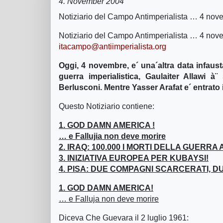
4. November 2004
Notiziario del Campo Antimperialista … 4 no
Notiziario del Campo Antimperialista … 4 no
itacampo@antiimperialista.org
Oggi, 4 novembre, e´ una´altra data infausta
guerra imperialistica, Gaulaiter Allawi
Berlusconi. Mentre Yasser Arafat e´ entrato
Questo Notiziario contiene:
1. GOD DAMN AMERICA !
… e Fallujia non deve morire
2. IRAQ: 100.000 I MORTI DELLA GUER
3. INIZIATIVA EUROPEA PER KUBAYSI!
4. PISA: DUE COMPAGNI SCARCERATI, 
1. GOD DAMN AMERICA!
… e Falluja non deve morire
Diceva Che Guevara il 2 luglio 1961: