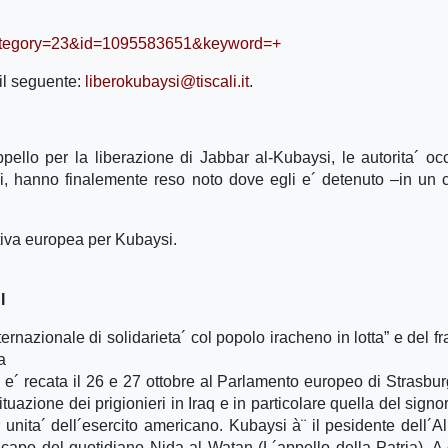
ml?category=23&id=1095583651&keyword=+
 il seguente:
liberokubaysi@tiscali.it
.
ello per la liberazione di Jabbar al-Kubaysi, le autorita´ oc
li, hanno finalemente reso noto dove egli e´ detenuto –in un 
tiva europea per Kubaysi.
I
nazionale di solidarieta´ col popolo iracheno in lotta” e del f
a
´ recata il 26 e 27 ottobre al Parlamento europeo di Strasbur
ituazione dei prigionieri in Iraq e in particolare quella del signo
 unita´ dell´esercito americano. Kubaysi à¨ il pesidente dell´A
e capo del quotidiano Nida al Watan (L´appello della Patria). A