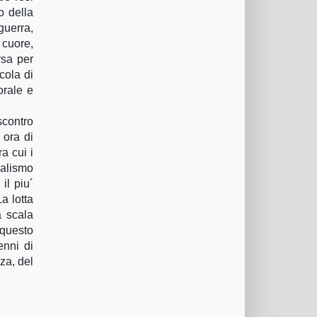
o della
guerra,
 cuore,
rsa per
cola di
orale e
scontro
 ora di
a cui i
ralismo
il piu´
a lotta
a scala
 questo
enni di
za, del