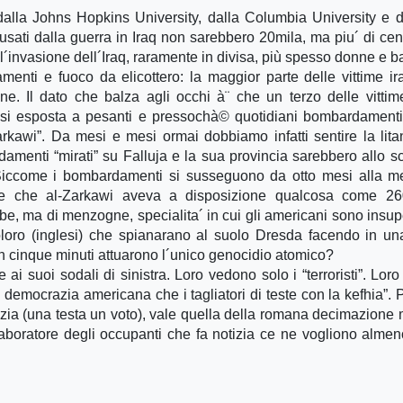
dalla Johns Hopkins University, dalla Columbia University e d
usati dalla guerra in Iraq non sarebbero 20mila, ma piu´ di cen
l´invasione dell´Iraq, raramente in divisa, più spesso donne e b
menti e fuoco da elicottero: la maggior parte delle vittime i
e. Il dato che balza agli occhi à¨ che un terzo delle vitti
esi esposta a pesanti e pressochà© quotidiani bombardamenti
-Zarkawi”. Da mesi e mesi ormai dobbiamo infatti sentire la lita
damenti “mirati” su Falluja e la sua provincia sarebbero allo s
. Siccome i bombardamenti si susseguono da otto mesi alla m
e che al-Zarkawi aveva a disposizione qualcosa come 26
mbe, ma di menzogne, specialita´ in cui gli americani sono insupe
oloro (inglesi) che spianarano al suolo Dresda facendo in un
 in cinque minuti attuarono l´unico genocidio atomico?
ai suoi sodali di sinistra. Loro vedono solo i “terroristi”. Lor
a democrazia americana che i tagliatori di teste con la kefhia”. 
azia (una testa un voto), vale quella della romana decimazione 
aboratore degli occupanti che fa notizia ce ne vogliono almen