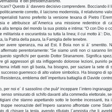
vernabilità e del presidenzialismo.
icani? Questo à¨ davvero decisivo comprendere. Bocciando il l
oliticamente corretto, il laicismo modernista, il relativismo valor
imperialisti hanno preferito la versione texana di Pietro l´Erem
ia e attribuisce all´America una missione redentrice di ca
a alla tempia del mondo la sua pistola e intima: “O con Dio o co
militarista e oscurantista su tutta la linea; il cui motto à¨: Dio,
a, la Patria della paura, la Famiglia delle tenebre.
er avere speranza, ma ad Est. Il Boia non si à¨ smentito. 
a affermato perentoriamente: “Se siamo uniti non ci saranno limi
questo significhi per questo Dottor Stranamore. Significa spez
gli aggressori gli sta infliggendo dolorose lezioni, punirlo p
 interna infatti non gli basta, ha bisogno, per saziare la sete di
 un successo guerresco di alto valore simbolico. Ha bisogno di s
e Resistenza, emblema dell´imperitura battaglia di Davide contro
o, per noi e´ il sassolino che puà² inceppare l´intero ingranaggi
senso smisurato di schifo davanti alla commedia elettorale, s
rtigiani che stanno aspettando sotto le bombe incessanti, tra
e truppe neonaziste dell´Impero saranno affrontate come Stali
to di chinare la testa, avendo rifiutato l´amnistia che li avreb