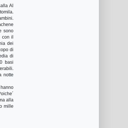
alla Al
tomila.
ambini.
rachene
me sono
 con il
nia dei
copo di
edia di
0 basi
rabili.
a notte
o hanno
Poiche´
ma alla
o mille