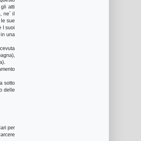
li atti
 ne´ il
 le sue
 I suoi
 in una
icevuta
pagna),
a).
lamento
a sotto
o delle
ari per
carcere