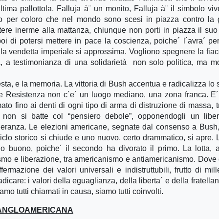
tima pallottola. Falluja à¨ un monito, Falluja à¨ il simbolo viv
utto per coloro che nel mondo sono scesi in piazza contro la 
ere inerme alla mattanza, chiunque non porti in piazza il suo
poi di potersi mettere in pace la coscienza, poiche´ l´avra´ pe
lla vendetta imperiale si approssima. Vogliono spegnere la fiac
ia, a testimonianza di una solidarietà non solo politica, ma m
esta, e la memoria. La vittoria di Bush accentua e radicalizza lo 
 le Resistenza non c´e´ un luogo mediano, una zona franca. E´
o fino ai denti di ogni tipo di arma di distruzione di massa, tr
ti) non si batte col “pensiero debole”, opponendogli un libe
tolleranza. Le elezioni americane, segnate dal consenso a Bush, 
iclo storico si chiude e uno nuovo, certo drammatico, si apre. L
lo buono, poiche´ il secondo ha divorato il primo. La lotta, 
alismo e liberazione, tra americanismo e antiamericanismo. Dove
azione dei valori universali e indistruttubili, frutto di mill
care: i valori della eguaglianza, della liberta´ e della fratellan
iamo tutti chiamati in causa, siamo tutti coinvolti.
RA ANGLOAMERICANA