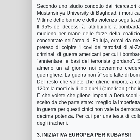
Secondo uno studio condotto dai ricercatori 
Mustansiriya University di Baghdad, i morti ca
Vittime delle bombe e della violenza seguita al
Il 95% dei decessi à¨ attribuibile a bombarda
muoiono per mano delle forze della coalizion
concentrate nell´area di Falluja, ormai da m
preteso di colpire “i covi dei terroristi di al
criminali di guerra americani per cui i bombar
“annientare le basi del terrorista giordano”
almeno un al giorno noi dovremmo creder
guerrigliere. La guerra non à¨ solo fatte di bo
Del resto che volete che gliene importi, a c
120mila morti civili, o a quelli (americani) che
E che volete che gliene importi a Berlusconi e 
scelto da che parte stare: “meglio la imperfett
in guerra per questi cinici non vale la democr
decima potenza. Per cui per una testa di coll
degli iracheni.
3. INIZIATIVA EUROPEA PER KUBAYSI!