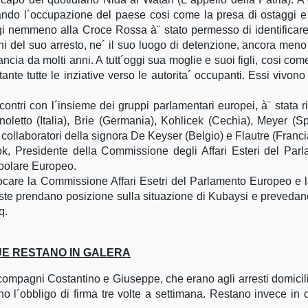
ciando l´occupazione del paese cosi come la presa di ostaggi e g
oggi nemmeno alla Croce Rossa à¨ stato permesso di identificare,
ioni del suo arresto, ne´ il suo luogo di detenzione, ancora meno
ancia da molti anni. A tutt´oggi sua moglie e suoi figli, cosi come
ante tutte le inziative verso le autorita´ occupanti. Essi vivono
contri con l´insieme dei gruppi parlamentari europei, à¨ stata r
 Agnoletto (Italia), Brie (Germania), Kohlicek (Cechia), Meyer (S
 collaboratori della signora De Keyser (Belgio) e Flautre (Franci
k, Presidente della Commissione degli Affari Esteri del Par
opolare Europeo.
vocare la Commissione Affari Esetri del Parlamento Europeo e l
este prendano posizione sulla situazione di Kubaysi e prevedan
q.
DUE RESTANO IN GALERA
 compagni Costantino e Giuseppe, che erano agli arresti domicili
o l´obbligo di firma tre volte a settimana. Restano invece in 