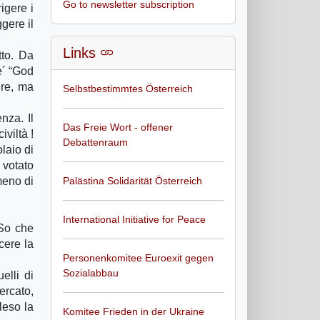
Go to newsletter subscription
igere i
ggere il
Links
tto. Da
e´ “God
ere, ma
Selbstbestimmtes Österreich
nza. Il
Das Freie Wort - offener
viltà !
Debattenraum
laio di
 votato
meno di
Palästina Solidarität Österreich
International Initiative for Peace
 So che
cere la
Personenkomitee Euroexit gegen
Sozialabbau
elli di
ercato,
leso la
Komitee Frieden in der Ukraine