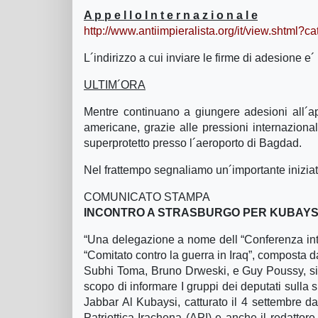
A p p e l l o I n t e r n a z i o n a l e
http://www.antiimpieralista.org/it/view.sht
L´indirizzo a cui inviare le firme di adesione e´
ULTIM´ORA
Mentre continuano a giungere adesioni all´app
americane, grazie alle pressioni internaziona
superprotetto presso l´aeroporto di Bagdad.
Nel frattempo segnaliamo un´importante inizia
COMUNICATO STAMPA
INCONTRO A STRASBURGO PER KUBAYS
“Una delegazione a nome dell “Conferenza inter
“Comitato contro la guerra in Iraq”, composta d
Subhi Toma, Bruno Drweski, e Guy Poussy, si e
scopo di informare I gruppi dei deputati sulla s
Jabbar Al Kubaysi, catturato il 4 settembre da
Patriottica Irachena (API) e anche il redattor