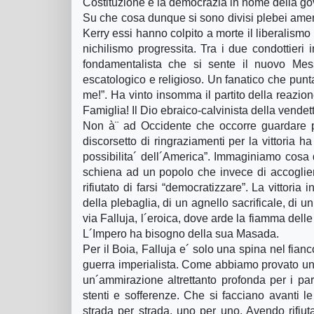
Costituzione e la democrazia in nome della go
Su che cosa dunque si sono divisi plebei amer
Kerry essi hanno colpito a morte il liberalismo p
nichilismo progressita. Tra i due condottieri 
fondamentalista che si sente il nuovo Mess
escatologico e religioso. Un fanatico che punt
me!”. Ha vinto insomma il partito della reazione 
Famiglia! Il Dio ebraico-calvinista della vendett
Non à¨ ad Occidente che occorre guardare p
discorsetto di ringraziamenti per la vittoria h
possibilita´ dell´America”. Immaginiamo cosa 
schiena ad un popolo che invece di accogliere 
rifiutato di farsi “democratizzare”. La vittoria
della plebaglia, di un agnello sacrificale, di
via Falluja, l´eroica, dove arde la fiamma dell
L´Impero ha bisogno della sua Masada.
Per il Boia, Falluja e´ solo una spina nel fianc
guerra imperialista. Come abbiamo provato un 
un´ammirazione altrettanto profonda per i pa
stenti e sofferenze. Che si facciano avanti l
strada per strada, uno per uno. Avendo rifiuta