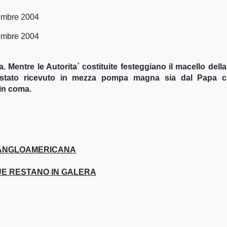
vembre 2004
vembre 2004
. Mentre le Autorita´ costituite festeggiano il macello dell
 à¨ stato ricevuto in mezza pompa magna sia dal Papa 
 in coma.
RA ANGLOAMERICANA
DUE RESTANO IN GALERA