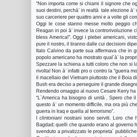
“Non importa come si chiami il signore che ogn
suoi destini, perchà¨ in realtà tale elezione à¨ 
suo carceriere per quattro anni e a volte gli co
Oggi le cose stanno messe molto peggio che 
Reagan in poi à¨ invece la controrivoluzione ch
bless America!”. Oggi i plebei americani, vist
pure il nostro, il tiranno dalle cui decisioni di
Italo Calvino da parte sua affermava che in gu
popolo americano ha mostrato qual´à¨ la propri
Spezzare la schiena a tutti coloro che non si 
rivolta! Non à¨ infatti pro o contro la “guerra 
il macellaio del Vietnam piuttosto che il Boia 
Bush era deciso a perseguire il grande disegn
Rendendo omaggio al nuovo Cesare Kerry ha 
“L`America ha bisogno di unità . Spero che il
questo à¨ un momento difficile, ma ora più che 
guerra in Iraq e quella al terrorismo”.
I
clintoniani
nostrani sono serviti. Loro che
Bagdad; quelli che quando erano al governo han
svenduto a privatizzato le proprieta´ pubbliche,