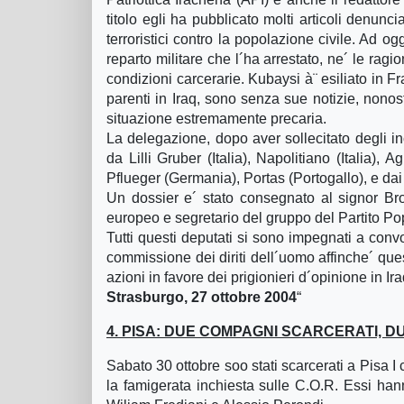
titolo egli ha pubblicato molti articoli denun
terroristici contro la popolazione civile. Ad 
reparto militare che l´ha arrestato, ne´ le rag
condizioni carcerarie. Kubaysi à¨ esiliato in Fr
parenti in Iraq, sono senza sue notizie, nonost
situazione estremamente precaria.
La delegazione, dopo aver sollecitato degli in
da Lilli Gruber (Italia), Napolitiano (Italia),
Pflueger (Germania), Portas (Portogallo), e dai
Un dossier e´ stato consegnato al signor Bro
europeo e segretario del gruppo del Partito P
Tutti questi deputati si sono impegnati a con
commissione dei diriti dell´uomo affinche´ qu
azioni in favore dei prigionieri d´opinione in Ira
Strasburgo, 27 ottobre 2004
“
4. PISA: DUE COMPAGNI SCARCERATI, 
Sabato 30 ottobre soo stati scarcerati a Pisa I
la famigerata inchiesta sulle C.O.R. Essi hann