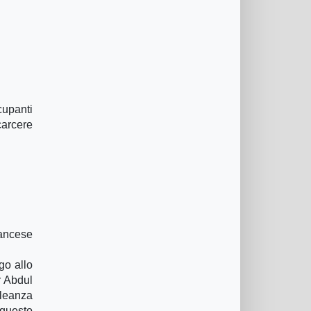
cupanti
carcere
rancese
go allo
r Abdul
lleanza
 questo