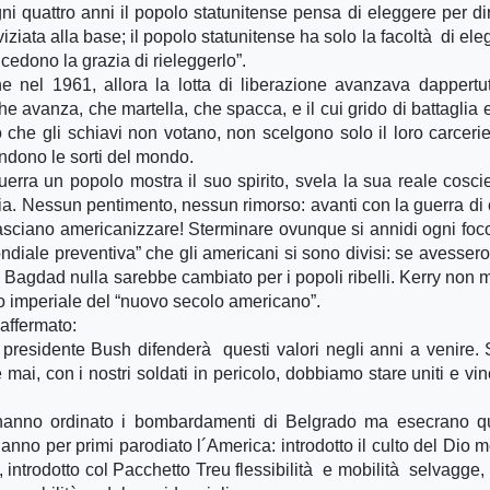
i quattro anni il popolo statunitense pensa di eleggere per dir
viziata alla base; il popolo statunitense ha solo la facoltà di ele
ncedono la grazia di rieleggerlo”.
nel 1961, allora la lotta di liberazione avanzava dappertu
e avanza, che martella, che spacca, e il cui grido di battaglia 
o che gli schiavi non votano, non scelgono solo il loro carceri
pendono le sorti del mondo.
erra un popolo mostra il suo spirito, svela la sua reale coscie
a. Nessun pentimento, nessun rimorso: avanti con la guerra di ci
lasciano americanizzare! Sterminare ovunque si annidi ogni foco
mondiale preventiva” che gli americani si sono divisi: se avessero
di Bagdad nulla sarebbe cambiato per i popoli ribelli. Kerry non 
o imperiale del “nuovo secolo americano”.
affermato:
 presidente Bush difenderà questi valori negli anni a venire.
mai, con i nostri soldati in pericolo, dobbiamo stare uniti e vin
 hanno ordinato i bombardamenti di Belgrado ma esecrano qu
no per primi parodiato l´America: introdotto il culto del Dio m
 introdotto col Pacchetto Treu flessibilità e mobilità selvagge, 