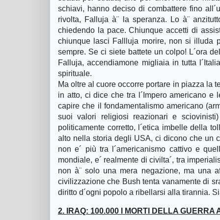
schiavi, hanno deciso di combattere fino all´ul
rivolta, Falluja à¨ la speranza. Lo à¨ anzit
chiedendo la pace. Chiunque accetti di assist
chiunque lasci Fallluja morire, non si illuda 
sempre. Se ci siete battete un colpo! L´ora de
Falluja, accendiamone migliaia in tutta l´Ital
spirituale.
Ma oltre al cuore occorre portare in piazza la t
in atto, ci dice che tra l´Impero americano e
capire che il fondamentalismo americano (armat
suoi valori religiosi reazionari e sciovinis
politicamente corretto, l´etica imbelle della 
alto nella storia degli USA, ci dicono che un c
non e´ più tra l´americanismo cattivo e quel
mondiale, e´ realmente di civilta´, tra imperi
non à¨ solo una mera negazione, ma una afferm
civilizzazione che Bush tenta vanamente di sradi
diritto d´ogni popolo a ribellarsi alla tirannia. S
2. IRAQ: 100.000 I MORTI DELLA GUER