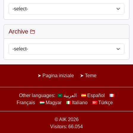
Archive
Pagina iniziale
Teme
Other languages:
العربية
Español
Français
Magyar
Italiano
Türkçe
© AIK 2026
Visitors: 66.054