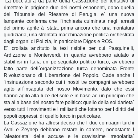
“La bocciatura da parte della Cassazione del tentativo di
rimettere in prigione due dei nostri esponenti, dopo quella
del Tribunale del Riesame di Perugia, e´ una nuova
lampante conferma che l´inchiesta culminata negli arresti
del primo aprile à¨ stata, prima ancora che una montatura
giudiziaria, una sfrontata macchinazione politica orchestrata
dagli organi di Polizia, in particolare Digos e ROS.
E´ crollata anzitutto la tesi risibile per cui Pasquinelli,
Ardizzone e Monterverdi, in quanto avrebbero aiutato a
stabilirsi in Italia un perseguitato politico turco, avrebbero
fatto parte dell´organizzazione turca denominata Fronte
Rivoluzionario di Liberazione del Popolo. Cade anche l
´insinuazione secondo cui i nostri tre compagni avrebbero
agito all´insaputa del nostro Movimento, dato che essi
hanno agito alla luce del sole e in base ad un principio che
sta alla base del nostro fare politico: quello della solidarieta´
verso tutti I movimenti e I militanti che lottano per I diritti dei
popoli oppressi, di quello turco in particolare.
La Cassazione ha altresi deciso che I due compagni turchi
Avni e Zeynep debbano restare in carcere, nonostante l
´aleatorieta´ delle accuse e le gravissime irregolarita´