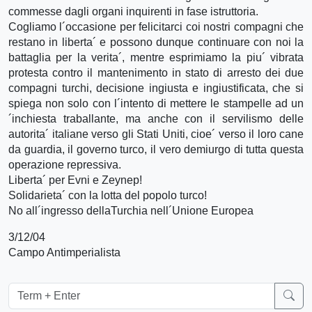
commesse dagli organi inquirenti in fase istruttoria.
Cogliamo l´occasione per felicitarci coi nostri compagni che
restano in liberta´ e possono dunque continuare con noi la
battaglia per la verita´, mentre esprimiamo la piu´ vibrata
protesta contro il mantenimento in stato di arresto dei due
compagni turchi, decisione ingiusta e ingiustificata, che si
spiega non solo con l´intento di mettere le stampelle ad un
´inchiesta traballante, ma anche con il servilismo delle
autorita´ italiane verso gli Stati Uniti, cioe´ verso il loro cane
da guardia, il governo turco, il vero demiurgo di tutta questa
operazione repressiva.
Liberta´ per Evni e Zeynep!
Solidarieta´ con la lotta del popolo turco!
No all´ingresso dellaTurchia nell´Unione Europea
3/12/04
Campo Antimperialista