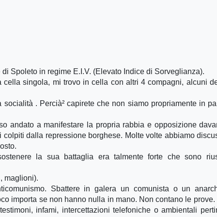
 di Spoleto in regime E.I.V. (Elevato Indice di Sorveglianza).
cella singola, mi trovo in cella con altri 4 compagni, alcuni de
la socialità . Percià² capirete che non siamo propriamente in pa
o andato a manifestare la propria rabbia e opposizione davan
ni colpiti dalla repressione borghese. Molte volte abbiamo discu
posto.
stenere la sua battaglia era talmente forte che sono rius
i, maglioni).
 anticomunismo. Sbattere in galera un comunista o un anarc
oco importa se non hanno nulla in mano. Non contano le prove.
stimoni, infami, intercettazioni telefoniche o ambientali perti