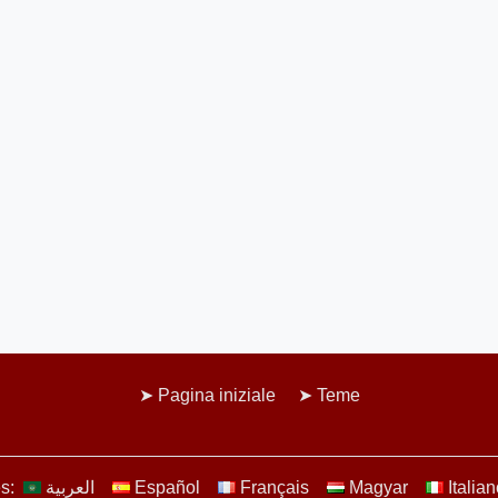
Pagina iniziale
Teme
es:
العربية
Español
Français
Magyar
Italia