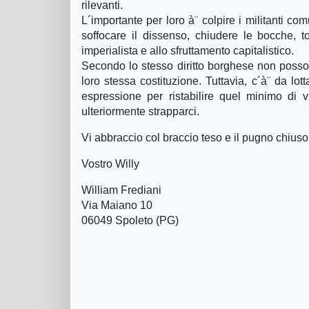
rilevanti.
L´importante per loro à¨ colpire i militanti comu
soffocare il dissenso, chiudere le bocche, t
imperialista e allo sfruttamento capitalistico.
Secondo lo stesso diritto borghese non posso
loro stessa costituzione. Tuttavia, c´à¨ da lott
espressione per ristabilire quel minimo di 
ulteriormente strapparci.
Vi abbraccio col braccio teso e il pugno chiuso
Vostro Willy
William Frediani
Via Maiano 10
06049 Spoleto (PG)