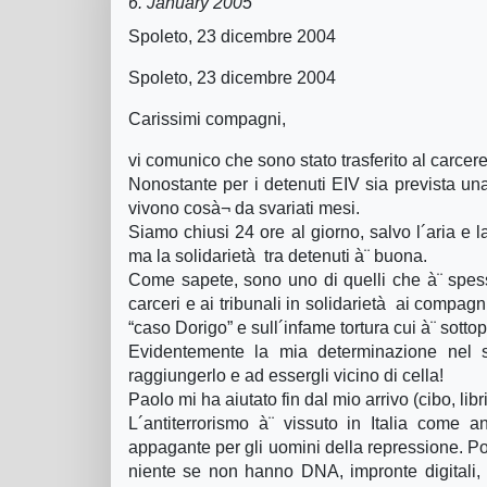
6. January 2005
Spoleto, 23 dicembre 2004
Spoleto, 23 dicembre 2004
Carissimi compagni,
vi comunico che sono stato trasferito al carcere
Nonostante per i detenuti EIV sia prevista una 
vivono cosà¬ da svariati mesi.
Siamo chiusi 24 ore al giorno, salvo l´aria e 
ma la solidarietà tra detenuti à¨ buona.
Come sapete, sono uno di quelli che à¨ spess
carceri e ai tribunali in solidarietà ai compag
“caso Dorigo” e sull´infame tortura cui à¨ sotto
Evidentemente la mia determinazione nel so
raggiungerlo e ad essergli vicino di cella!
Paolo mi ha aiutato fin dal mio arrivo (cibo, libr
L´antiterrorismo à¨ vissuto in Italia come
appagante per gli uomini della repressione. P
niente se non hanno DNA, impronte digitali, te