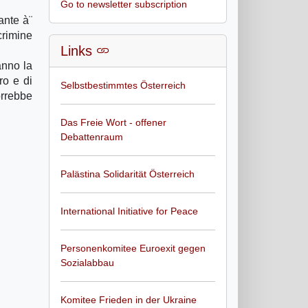
Go to newsletter subscription
tante à¨
crimine
Links
anno la
ro e di
Selbstbestimmtes Österreich
orrebbe
Das Freie Wort - offener
Debattenraum
Palästina Solidarität Österreich
International Initiative for Peace
Personenkomitee Euroexit gegen
Sozialabbau
Komitee Frieden in der Ukraine