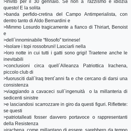
>Invito per il 30 gennaio. Se non à¨ razzismo e idiozia
questo! E la solita
>banda perfido-cretina del Campo Antimperialista, con
dentro tanto di Aldo Bernardini e
>Mimmo Losurdo tragicamente a fianco di Thiriart, Benoist
e
>dell`innominabile “filosofo” torinese!
>Isolare i topi rossobruni! Lasciarli nella
>loro notte in cui tutti i gatti sono grigi! Traetene anche le
inevitabili
>conclusioni circa quell`Alleanza Patriottica Irachena,
piccolo club di
>fuorusciti dall`Iraq trent`anni fa e che cercano di darsi una
consistenza
>viaggiando a cavaceci sull`ingenuità o la millanteria di
sedicenti sinistre
>e lasciandosi scarrozzare in giro da questi figuri. Riflettete:
se questi
>patriotalleati fosser davvero portavoce o rappresentanti
della Resistenza
>irachena, come millantano di essere, sarebbero da tempo