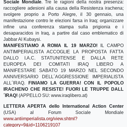
Sociale Mondiale
. Tre le ragioni della nostra presenza:
raccogliere adesioni alla causa della Resistenza irachena;
svolgere proprio a Porto Alegre, il 30 gennaio, una
manifestazione contro le elezioni farsa in Iraq; organizzare
infine una conferenza stampa sulla prigionia e i
desaparacidos in Iraq, a partire dal caso emblematico di
Jabbar Al Kubaysi.
MANIFESTIAMO A ROMA IL 19 MARZO!
IL CAMPO
ANTIMPERIALISTA ACCOGLIE LA PROPOSTA FATTA
DALLO I.A.C. STATUNITENSE E DALLA RETE
EUROPEA DEI COMITATI IRAQ LIBERO A
MANIFESTARE SABATO 19 MARZO NEL SECONDO
ANNIVERSARIO DELL´AGGRESSIONE IMPERIALISTA
ALL´IRAQ.
FINIAMO LA GUERRA! CON IL POPOLO
IRACHENO CHE RESISTE! FUORI LE TRUPPE DALL
´IRAQ!
(APPELLO SU: www.iraqlibero.at)
LETTERA APERTA dello lnternational Action Center
(USA) al Forum Sociale Mondiale
www.antiimperialista.org/view.shtml?
category=9&id=1106219107