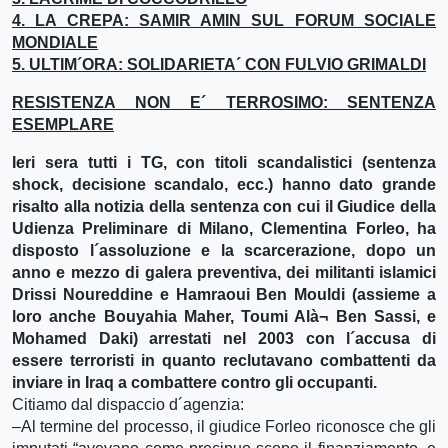
4. LA CREPA: SAMIR AMIN SUL FORUM SOCIALE
MONDIALE
5. ULTIM´ORA: SOLIDARIETA´ CON FULVIO GRIMALDI
RESISTENZA NON E´ TERROSIMO: SENTENZA
ESEMPLARE
Ieri sera tutti i TG, con titoli scandalistici (sentenza
shock, decisione scandalo, ecc.) hanno dato grande
risalto alla notizia della sentenza con cui il Giudice della
Udienza Preliminare di Milano, Clementina Forleo, ha
disposto l´assoluzione e la scarcerazione, dopo un
anno e mezzo di galera preventiva, dei militanti islamici
Drissi Noureddine e Hamraoui Ben Mouldi (assieme a
loro anche Bouyahia Maher, Toumi Alà¬ Ben Sassi, e
Mohamed Daki) arrestati nel 2003 con l´accusa di
essere terroristi in quanto reclutavano combattenti da
inviare in Iraq a combattere contro gli occupanti.
Citiamo dal dispaccio d´agenzia:
–Al termine del processo, il giudice Forleo riconosce che gli