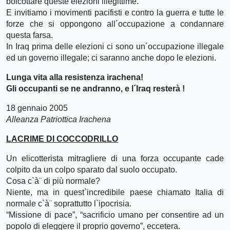
boicottare queste elezioni illegittime.
E invitiamo i movimenti pacifisti e contro la guerra e tutte le
forze che si oppongono all´occupazione a condannare
questa farsa.
In Iraq prima delle elezioni ci sono un´occupazione illegale
ed un governo illegale; ci saranno anche dopo le elezioni.
Lunga vita alla resistenza irachena!
Gli occupanti se ne andranno, e l´Iraq resterà !
18 gennaio 2005
Alleanza Patriottica Irachena
LACRIME DI COCCODRILLO
Un elicotterista mitragliere di una forza occupante cade
colpito da un colpo sparato dal suolo occupato.
Cosa c`à¨ di più normale?
Niente, ma in quest`incredibile paese chiamato Italia di
normale c`à¨ soprattutto l`ipocrisia.
“Missione di pace”, “sacrificio umano per consentire ad un
popolo di eleggere il proprio governo”, eccetera.