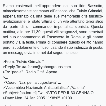
Siamo costernati nell´apprendere dal suo fido Bassotto,
miracolosamente scampato all´attacco, che Fulvio Grimaldi,
appena tornato da una delle sue memorabili gite turistico-
rivoluzionarie, e´ stato vittima di un vile attentato terroristico
da parte di un commando imperialista-sionista. Questa
mattina, alle ore 11,30, questi vili scagnozzi, sono penetrati
nel suo appartamento di Trastevere in Roma, e gli hanno
portato via la testa. Prima di compiere questo delitto hanno
pero´ subdolamente diffuso, usando il suo indirizzo di posta,
un messaggio via internet dal seguente testo:
>From: “Fulvio Grimaldi”
>Reply-To: aa-forum@yahoogroups.com
>To: “paola”
,
,Radio Città Aperta
>
,
,
,
>”Coord. Naz. per la Jugoslavia”
,
,
,
>”Assemblea Nazionale Anticapitalista”
,”Valeria”
>Subject: [aa-forum] Fw: INVITO PER IL 30 GENNAIO
>Date: Mon, 24 Jan 2005 11:38:05 +0100