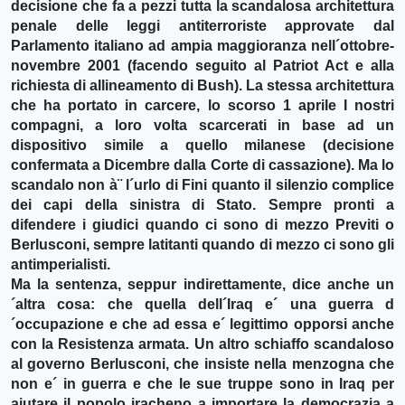
decisione che fa a pezzi tutta la scandalosa architettura
penale delle leggi antiterroriste approvate dal
Parlamento italiano ad ampia maggioranza nell´ottobre-
novembre 2001 (facendo seguito al Patriot Act e alla
richiesta di allineamento di Bush). La stessa architettura
che ha portato in carcere, lo scorso 1 aprile I nostri
compagni, a loro volta scarcerati in base ad un
dispositivo simile a quello milanese (decisione
confermata a Dicembre dalla Corte di cassazione). Ma lo
scandalo non à¨ l´urlo di Fini quanto il silenzio complice
dei capi della sinistra di Stato. Sempre pronti a
difendere i giudici quando ci sono di mezzo Previti o
Berlusconi, sempre latitanti quando di mezzo ci sono gli
antimperialisti.
Ma la sentenza, seppur indirettamente, dice anche un
´altra cosa: che quella dell´Iraq e´ una guerra d
´occupazione e che ad essa e´ legittimo opporsi anche
con la Resistenza armata. Un altro schiaffo scandaloso
al governo Berlusconi, che insiste nella menzogna che
non e´ in guerra e che le sue truppe sono in Iraq per
aiutare il popolo iracheno a importare la democrazia a