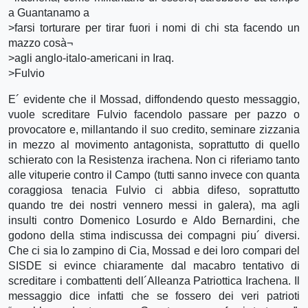
a Guantanamo a
>farsi torturare per tirar fuori i nomi di chi sta facendo un
mazzo cosà¬
>agli anglo-italo-americani in Iraq.
>Fulvio
E´ evidente che il Mossad, diffondendo questo messaggio,
vuole screditare Fulvio facendolo passare per pazzo o
provocatore e, millantando il suo credito, seminare zizzania
in mezzo al movimento antagonista, soprattutto di quello
schierato con la Resistenza irachena. Non ci riferiamo tanto
alle vituperie contro il Campo (tutti sanno invece con quanta
coraggiosa tenacia Fulvio ci abbia difeso, soprattutto
quando tre dei nostri vennero messi in galera), ma agli
insulti contro Domenico Losurdo e Aldo Bernardini, che
godono della stima indiscussa dei compagni piu´ diversi.
Che ci sia lo zampino di Cia, Mossad e dei loro compari del
SISDE si evince chiaramente dal macabro tentativo di
screditare i combattenti dell´Alleanza Patriottica Irachena. Il
messaggio dice infatti che se fossero dei veri patrioti