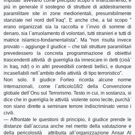
imputati “avevano come precipuo scopo il finanziamento, e
più in generale il sostegno di strutture di addestramento
paramilitare site in zone mediorientali, presumibilmente
stanziate nel nord dell`Iraq”. E anche che, a tal scopo ”
erano organizzati sia la raccolta e l`invio di somme di
denaro, sia l`arruolamento di volontari, tutti stranieri e tutti di
matrice islamico-fondamentalista”. Ma “non risulta invece
provato – aggiunge il giudice – che tali strutture paramilitari
prevedessero la concreta programmazione di obiettivi
trascendenti attività di guerriglia da innescare in detti (cioà¨
in Iraq, ndr) o in altri prevedibili contesti bellici, e dunque
incasellabili nell`ambito delle attività di tipo terroristico”.
Non solo. Il giudice Forleo ricorda alcune norme
internazionali, come l`articolo18/2 della Convenzione
globale dell`Onu sul Terrorismo. Testo in cui, in sostanza, si
dice che in guerriglia le attività violente sono lecite, purchà¨
non siano dirette a seminare terrore indiscriminato verso i
civili.
— Affrontate le questioni di principio, il giudice prende le
distanze dall`accusa anche nel merito della valutazione e
della pericolosità attribuita all`organizzazione Ansar Al