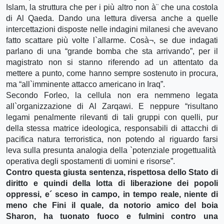
Islam, la struttura che per i più altro non à¨ che una costola
di Al Qaeda. Dando una lettura diversa anche a quelle
intercettazioni disposte nelle indagini milanesi che avevano
fatto scattare più volte l`allarme. Cosà¬, se due indagati
parlano di una “grande bomba che sta arrivando”, per il
magistrato non si stanno riferendo ad un attentato da
mettere a punto, come hanno sempre sostenuto in procura,
ma “all`imminente attacco americano in Iraq”.
Secondo Forleo, la cellula non era nemmeno legata
all`organizzazione di Al Zarqawi. E neppure “risultano
legami penalmente rilevanti di tali gruppi con quelli, pur
della stessa matrice ideologica, responsabili di attacchi di
pacifica natura terroristica, non potendo al riguardo farsi
leva sulla presunta analogia della `potenziale progettualità
operativa degli spostamenti di uomini e risorse”.
Contro questa giusta sentenza, rispettosa dello Stato di
diritto e quindi della lotta di liberazione dei popoli
oppressi, e´ sceso in campo, in tempo reale, niente di
meno che Fini il quale, da notorio amico del boia
Sharon, ha tuonato fuoco e fulmini contro una