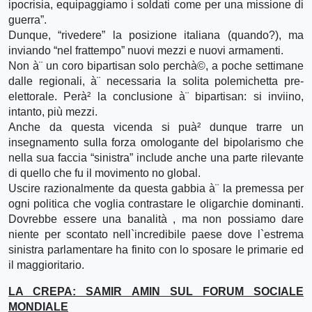
ipocrisia, equipaggiamo i soldati come per una missione di
guerra”.
Dunque, “rivedere” la posizione italiana (quando?), ma
inviando “nel frattempo” nuovi mezzi e nuovi armamenti.
Non à¨ un coro bipartisan solo perchà©, a poche settimane
dalle regionali, à¨ necessaria la solita polemichetta pre-
elettorale. Perà² la conclusione à¨ bipartisan: si inviino,
intanto, più mezzi.
Anche da questa vicenda si puà² dunque trarre un
insegnamento sulla forza omologante del bipolarismo che
nella sua faccia “sinistra” include anche una parte rilevante
di quello che fu il movimento no global.
Uscire razionalmente da questa gabbia à¨ la premessa per
ogni politica che voglia contrastare le oligarchie dominanti.
Dovrebbe essere una banalità , ma non possiamo dare
niente per scontato nell`incredibile paese dove l`estrema
sinistra parlamentare ha finito con lo sposare le primarie ed
il maggioritario.
LA CREPA: SAMIR AMIN SUL FORUM SOCIALE
MONDIALE