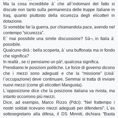
Ma la cosa incredibile à¨ che all`indomani del fatto si
discute non tanto sulla permanenza delle truppe italiane in
Iraq, quanto piuttosto della sicurezza degli elicotteri in
dotazione.
Si vorrebbe far la guerra, pur chiamandola pace, avendo nel
contempo “sicurezza”.
E` mai possibile una simile discussione? Sà¬, in Italia à¨
possibile.
Qualcuno dirà : bella scoperta, à¨ una buffonata ma in fondo
che significa?
In realtà , se ci pensiamo un pà², qualcosa significa.
Prendiamo le posizioni politiche. Le forze di governo dicono
che i mezzi sono adeguati e che la “missione” (cioà¨
l`occupazione) deve continuare. Semmai si tratta di inviare
nuovi mezzi (come gli elicotteri Mangusta).
L`opposizione dice che la posizione italiana va rivista, ma
intanto occorrono più mezzi.
Dice, ad esempio, Marco Rizzo (Pdci): “Nel frattempo i
nostri soldati ricevano mezzi adeguati per difendersi”. L`ex
sottosegretario alla difesa, il DS Minniti, dichiara “Basta