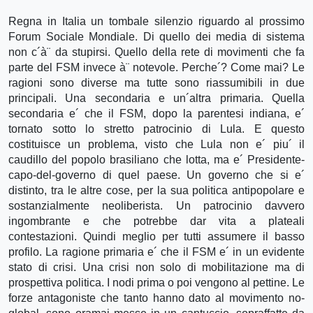
Regna in Italia un tombale silenzio riguardo al prossimo
Forum Sociale Mondiale. Di quello dei media di sistema
non c´à¨ da stupirsi. Quello della rete di movimenti che fa
parte del FSM invece à¨ notevole. Perche´? Come mai? Le
ragioni sono diverse ma tutte sono riassumibili in due
principali. Una secondaria e un´altra primaria. Quella
secondaria e´ che il FSM, dopo la parentesi indiana, e´
tornato sotto lo stretto patrocinio di Lula. E questo
costituisce un problema, visto che Lula non e´ piu´ il
caudillo del popolo brasiliano che lotta, ma e´ Presidente-
capo-del-governo di quel paese. Un governo che si e´
distinto, tra le altre cose, per la sua politica antipopolare e
sostanzialmente neoliberista. Un patrocinio davvero
ingombrante e che potrebbe dar vita a plateali
contestazioni. Quindi meglio per tutti assumere il basso
profilo. La ragione primaria e´ che il FSM e´ in un evidente
stato di crisi. Una crisi non solo di mobilitazione ma di
prospettiva politica. I nodi prima o poi vengono al pettine. Le
forze antagoniste che tanto hanno dato al movimento no-