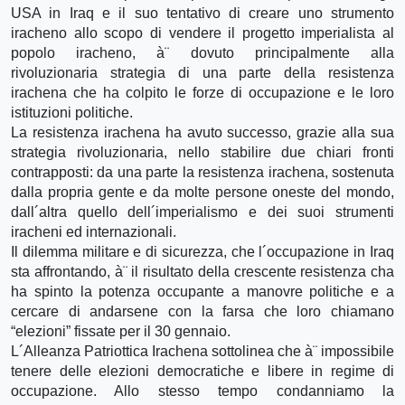
USA in Iraq e il suo tentativo di creare uno strumento
iracheno allo scopo di vendere il progetto imperialista al
popolo iracheno, à¨ dovuto principalmente alla
rivoluzionaria strategia di una parte della resistenza
irachena che ha colpito le forze di occupazione e le loro
istituzioni politiche.
La resistenza irachena ha avuto successo, grazie alla sua
strategia rivoluzionaria, nello stabilire due chiari fronti
contrapposti: da una parte la resistenza irachena, sostenuta
dalla propria gente e da molte persone oneste del mondo,
dall´altra quello dell´imperialismo e dei suoi strumenti
iracheni ed internazionali.
Il dilemma militare e di sicurezza, che l´occupazione in Iraq
sta affrontando, à¨ il risultato della crescente resistenza cha
ha spinto la potenza occupante a manovre politiche e a
cercare di andarsene con la farsa che loro chiamano
“elezioni” fissate per il 30 gennaio.
L´Alleanza Patriottica Irachena sottolinea che à¨ impossibile
tenere delle elezioni democratiche e libere in regime di
occupazione. Allo stesso tempo condanniamo la