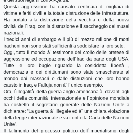
e dei suoi legami con Al-Qaida.
Questa aggressione ha causato centinaia di migliaia di
vittime e feriti civili e la totale distruzione delle infrastrutture.
Ha portato alla distruzione della vecchia e della nuova
civiltà dell´Iraq, con la distruzione e il saccheggio dei musei
nazionali.
I tredici anni di embargo e il più di mezzo milione di morti
iracheni non sono stati sufficienti a soddisfare la loro sete.
Oggi, tutto il mondo à¨ testimone del crollo delle pretese di
aggressione ed occupazione dell´Iraq da parte degli USA.
Tutte le loro bugie riguardo la cosiddetta libertà ,
democrazia e dei dirittiumani sono state smascherate al
mondo dai massacri e dalle distruzioni che loro hanno
causto in Iraq, e Falluja non à¨ l´unico esempio.
Ora, l´illegalità della guerra anglo-americana à¨ davanti agli
occhi della comunità internazionale e l´opinione mondiale
ha costretto il segretario generale delle Nazioni Unite a
dichiarare: “La guerra à¨ illegale ed à¨ una chiara violazione
della legge internazionale e va contro la Carta delle Nazioni
Unite”.
Il fallimento del processo politico dell´imperialismo degli