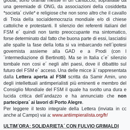
global, sono oramai messe in un cantuccio, sopraffatte da
una geremiade di ONG, da associazioni della cosiddetta
*societa´ civile* e religiose che non sono altro che il cavallo
di Troia della socialdemocrazia mondiale e/o di chiese
cattoliche e protestanti. Il silenzio dei referenti italiani del
FSM e´ quindi non tanto preoccupante ma sintomatico,
forse determinato dal fatto che buona parte di essi, lasciatisi
alle spalle la fase della lotta si va imbarcando nell´ipotesi
governista assieme alla GAD e a Prodi (con l
´intermediazione di Bertinotti). Ma se in Italia c´e´ silenzio
tombale non cosi e´ negli altri paesi, dove il dibattito sul
futuro del FSM e´ acceso. Una delle micce à¨ rappresentata
dalla
Lettera aperta al FSM
scritta da Samir Amin, uno
degli intellettuali antimperialisti più eminenti e membro del
Consiglio Mondiale del FSM il quale ha svolto una dura e
lucida critica dell´andazzo e ha annunciato che
non
partecipera´ ai lavori di Porto Alegre
.
Per leggere il testo integrale della Lettera (inviata in cc
anche al Campo) vai a:
www.antiimpieralista.org/fr/
ULTIM´ORA: SOLIDARIETA´ CON FULVIO GRIMALDI