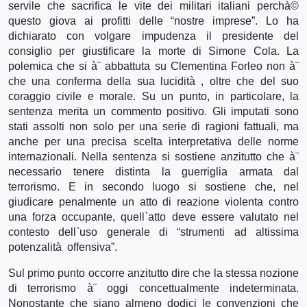
servile che sacrifica le vite dei militari italiani perchà©
questo giova ai profitti delle “nostre imprese”. Lo ha
dichiarato con volgare impudenza il presidente del
consiglio per giustificare la morte di Simone Cola. La
polemica che si à¨ abbattuta su Clementina Forleo non à¨
che una conferma della sua lucidità , oltre che del suo
coraggio civile e morale. Su un punto, in particolare, la
sentenza merita un commento positivo. Gli imputati sono
stati assolti non solo per una serie di ragioni fattuali, ma
anche per una precisa scelta interpretativa delle norme
internazionali. Nella sentenza si sostiene anzitutto che à¨
necessario tenere distinta la guerriglia armata dal
terrorismo. E in secondo luogo si sostiene che, nel
giudicare penalmente un atto di reazione violenta contro
una forza occupante, quell`atto deve essere valutato nel
contesto dell`uso generale di “strumenti ad altissima
potenzalità offensiva”.
Sul primo punto occorre anzitutto dire che la stessa nozione
di terrorismo à¨ oggi concettualmente indeterminata.
Nonostante che siano almeno dodici le convenzioni che