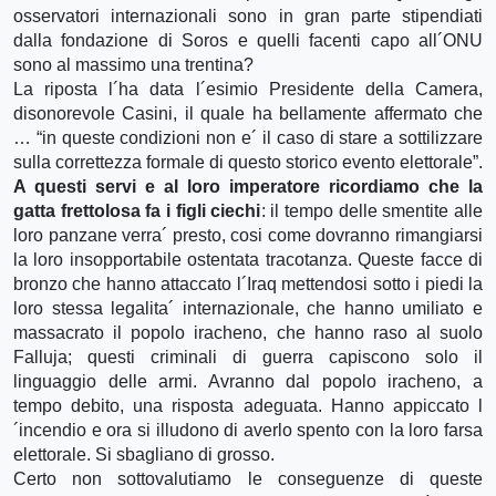
osservatori internazionali sono in gran parte stipendiati
dalla fondazione di Soros e quelli facenti capo all´ONU
sono al massimo una trentina?
La riposta l´ha data l´esimio Presidente della Camera,
disonorevole Casini, il quale ha bellamente affermato che
… “in queste condizioni non e´ il caso di stare a sottilizzare
sulla correttezza formale di questo storico evento elettorale”.
A questi servi e al loro imperatore ricordiamo che la
gatta frettolosa fa i figli ciechi
: il tempo delle smentite alle
loro panzane verra´ presto, cosi come dovranno rimangiarsi
la loro insopportabile ostentata tracotanza. Queste facce di
bronzo che hanno attaccato l´Iraq mettendosi sotto i piedi la
loro stessa legalita´ internazionale, che hanno umiliato e
massacrato il popolo iracheno, che hanno raso al suolo
Falluja; questi criminali di guerra capiscono solo il
linguaggio delle armi. Avranno dal popolo iracheno, a
tempo debito, una risposta adeguata. Hanno appiccato l
´incendio e ora si illudono di averlo spento con la loro farsa
elettorale. Si sbagliano di grosso.
Certo non sottovalutiamo le conseguenze di queste