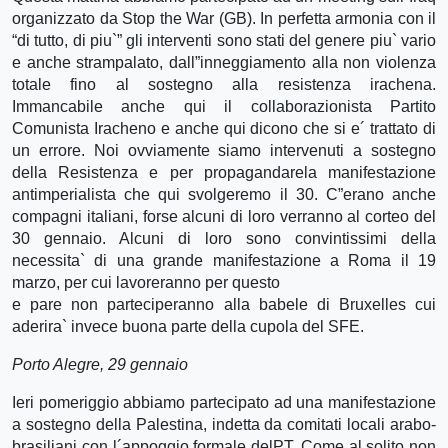
organizzato da Stop the War (GB). In perfetta armonia con il
“di tutto, di piu`” gli interventi sono stati del genere piu` vario
e anche strampalato, dall”inneggiamento alla non violenza
totale fino al sostegno alla resistenza irachena.
Immancabile anche qui il collaborazionista Partito
Comunista Iracheno e anche qui dicono che si e´ trattato di
un errore. Noi ovviamente siamo intervenuti a sostegno
della Resistenza e per propagandarela manifestazione
antimperialista che qui svolgeremo il 30. C”erano anche
compagni italiani, forse alcuni di loro verranno al corteo del
30 gennaio. Alcuni di loro sono convintissimi della
necessita` di una grande manifestazione a Roma il 19
marzo, per cui lavoreranno per questo
e pare non parteciperanno alla babele di Bruxelles cui
aderira` invece buona parte della cupola del SFE.
Porto Alegre, 29 gennaio
Ieri pomeriggio abbiamo partecipato ad una manifestazione
a sostegno della Palestina, indetta da comitati locali arabo-
brasiliani con l´appoggio formale delPT. Come al solito non