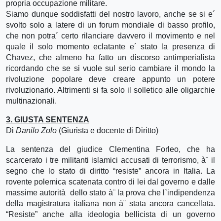
propria occupazione militare.
Siamo dunque soddisfatti del nostro lavoro, anche se si e´
svolto solo a latere di un forum mondiale di basso profilo,
che non potra´ certo rilanciare davvero il movimento e nel
quale il solo momento eclatante e´ stato la presenza di
Chavez, che almeno ha fatto un discorso antimperialista
ricordando che se si vuole sul serio cambiare il mondo la
rivoluzione popolare deve creare appunto un potere
rivoluzionario. Altrimenti si fa solo il solletico alle oligarchie
multinazionali.
3. GIUSTA SENTENZA
Di
Danilo Zolo
(Giurista e docente di Diritto)
La sentenza del giudice Clementina Forleo, che ha
scarcerato i tre militanti islamici accusati di terrorismo, à¨ il
segno che lo stato di diritto “resiste” ancora in Italia. La
rovente polemica scatenata contro di lei dal governo e dalle
massime autorità dello stato à¨ la prova che l`indipendenza
della magistratura italiana non à¨ stata ancora cancellata.
“Resiste” anche alla ideologia bellicista di un governo