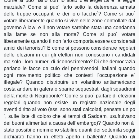
Come si puo´ farlo con lo stato d´emergenza e la legge
marziale? Come si puo´ farlo sotto la deterrenza armata
delle truppe occupanti e dei loro lacche´? Come si puo´
votare liberamente quando si vive nelle zone controllate dal
governo Allawi e il non votare sarebbe stata una condanna
alla fame se non alla morte? Come si puo´ votare
liberamente quando il non farlo comporta essere considerati
amici dei terroristi? E come si possono considerare regolari
delle elezioni in cui gli elettori non conoscono i candidati
ma solo i loro numeri di riconoscimento? Di che democrazia
parlano le facce da culo dei pennivendoli italiani quando
ogni movimento politico che contesti l´occupazione e´
illegale? Quando distribuire un volantino antiamericano
costa andare in galera o sparire sequestrati dagli squadroni
della morte di Negroponte? Come si puo´ parlare di elezioni
regolari quando non esiste un registro nazionale degli
aventi diritto al voto (essi sono stati calcolati, pensate un po
´, sulle liste di coloro che ai tempi di Saddam, usufruivano
dei buoni alimentari a causa dell´embargo)? Quando non à¨
stato possibile nemmeno stabilire quanti dei settemila seggi
dichiarati hanno in effetti aperto i battenti? Quando gli