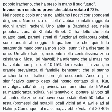
popolo iracheno, che ha preso in mano il suo futuro”.
Invece non esistono prove che abbia votato il 72%
.
Nel nostro piccolo anche noi abbiamo i nostri corrispondenti
di guerra. Non senza difficolta´ abbiamo infatti raggiunto
alcuni amici iracheni. Uno abita a Baghdad est, nella
popolosa zona di Khalufa Street. Ci ha detto che solo
quattro gatti, parenti stretti di funzionari collaborazionisti,
sono andati al seggio di quartiere, e che quindi la
stragrande maggioranza (non solo i sunniti) ha disertato le
urne. Un altro fratello, residente nella centralissima zona
cristiana di Mosul (al Mawsil), ha affermato che al massimo
ha votato non piu´ del 10-15% dei residenti in zona, in
grande prevalenza di famiglie benestanti che si stanno
arrichendo coi traffici con gli occupanti. Ancora piu´
significativo quanto detto dal nostro contatto di al Kut,
nevralgica citta´ della provincia centromeridionale di Wasit
(a maggioranza sciita). Nel tentativo di portare al voto gli
abitanti delle zone piu´ povere sono stati offerti 50 dollari a
testa (promessi dai notabili locali vicini ad Allawi e ad al
Hakim). Comunque, al massimo, avrebbe “votato” il 30-40%