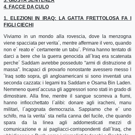
3. GIUSTA SENTENZA
4. FACCE DA CULO
1. ELEZIONI IN IRAQ: LA GATTA FRETTOLOSA FA I
FIGLI CIECHI
Viviamo in un mondo alla rovescia, dove la menzogna
viene spacciata per verita´, mentre affermare il vero, quando
non e´ reato e´ certamente un tabu´. Prima hanno tentato di
darci a bere che la guerra genocida all´Iraq era scatenata
perche´ Saddam avrebbe posseduto “armi di distruzione di
massa”. Incapaci di provarlo nonostante avessero messo l
´Iraq sotto sopra, gli angloamericani si sono inventati una
seconda cazzata: i legami tra Saddam e Osama Bin Laden.
Nemmeno quest´accusa gli aggressori sono stati in grado di
dimostrare. Alla fine, mentre il sangue scorreva a fiumi,
hanno infiocchettato l´alibi: donare agli iracheni, manu
militari, l´agognata democrazia. Sappiamo che e´ uno
schifo, ma la verita´ sta nella canna del fucile, che quando
spara da la linea agli addomesticati mezzi di
comunicazione e ai pagliacci-corrispondenti dall´Iraq, che