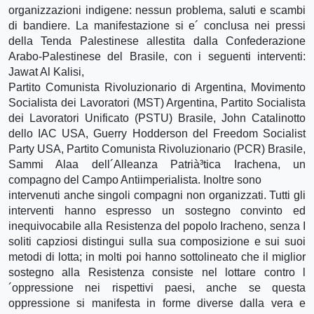
organizzazioni indigene: nessun problema, saluti e scambi
di bandiere. La manifestazione si e´ conclusa nei pressi
della Tenda Palestinese allestita dalla Confederazione
Arabo-Palestinese del Brasile, con i seguenti interventi:
Jawat Al Kalisi,
Partito Comunista Rivoluzionario di Argentina, Movimento
Socialista dei Lavoratori (MST) Argentina, Partito Socialista
dei Lavoratori Unificato (PSTU) Brasile, John Catalinotto
dello IAC USA, Guerry Hodderson del Freedom Socialist
Party USA, Partito Comunista Rivoluzionario (PCR) Brasile,
Sammi Alaa dell´Alleanza Patrià³tica Irachena, un
compagno del Campo Antiimperialista. Inoltre sono
intervenuti anche singoli compagni non organizzati. Tutti gli
interventi hanno espresso un sostegno convinto ed
inequivocabile alla Resistenza del popolo Iracheno, senza I
soliti capziosi distingui sulla sua composizione e sui suoi
metodi di lotta; in molti poi hanno sottolineato che il miglior
sostegno alla Resistenza consiste nel lottare contro l
´oppressione nei rispettivi paesi, anche se questa
oppressione si manifesta in forme diverse dalla vera e