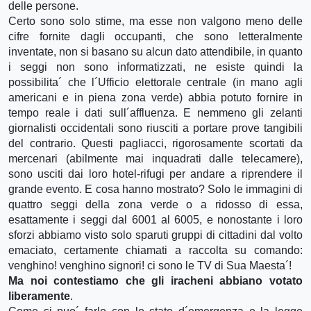
delle persone.
Certo sono solo stime, ma esse non valgono meno delle
cifre fornite dagli occupanti, che sono letteralmente
inventate, non si basano su alcun dato attendibile, in quanto
i seggi non sono informatizzati, ne esiste quindi la
possibilita´ che l´Ufficio elettorale centrale (in mano agli
americani e in piena zona verde) abbia potuto fornire in
tempo reale i dati sull´affluenza. E nemmeno gli zelanti
giornalisti occidentali sono riusciti a portare prove tangibili
del contrario. Questi pagliacci, rigorosamente scortati da
mercenari (abilmente mai inquadrati dalle telecamere),
sono usciti dai loro hotel-rifugi per andare a riprendere il
grande evento. E cosa hanno mostrato? Solo le immagini di
quattro seggi della zona verde o a ridosso di essa,
esattamente i seggi dal 6001 al 6005, e nonostante i loro
sforzi abbiamo visto solo sparuti gruppi di cittadini dal volto
emaciato, certamente chiamati a raccolta su comando:
venghino! venghino signori! ci sono le TV di Sua Maesta´!
Ma noi contestiamo che gli iracheni abbiano votato
liberamente
.