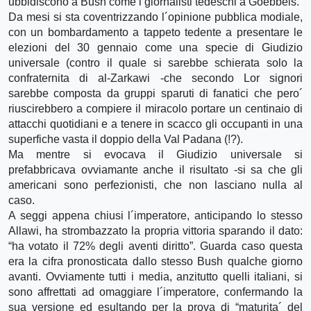
ubbidiscono a Bush come i giornalisti tedeschi a Goebbels.
Da mesi si sta coventrizzando l´opinione pubblica modiale,
con un bombardamento a tappeto tedente a presentare le
elezioni del 30 gennaio come una specie di Giudizio
universale (contro il quale si sarebbe schierata solo la
confraternita di al-Zarkawi -che secondo Lor signori
sarebbe composta da gruppi sparuti di fanatici che pero´
riuscirebbero a compiere il miracolo portare un centinaio di
attacchi quotidiani e a tenere in scacco gli occupanti in una
superfiche vasta il doppio della Val Padana (!?).
Ma mentre si evocava il Giudizio universale si
prefabbricava ovviamante anche il risultato -si sa che gli
americani sono perfezionisti, che non lasciano nulla al
caso.
A seggi appena chiusi l´imperatore, anticipando lo stesso
Allawi, ha strombazzato la propria vittoria sparando il dato:
“ha votato il 72% degli aventi diritto”. Guarda caso questa
era la cifra pronosticata dallo stesso Bush qualche giorno
avanti. Ovviamente tutti i media, anzitutto quelli italiani, si
sono affrettati ad omaggiare l´imperatore, confermando la
sua versione ed esultando per la prova di “maturita´ del