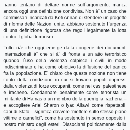
hanno tentano di dettare norme sull`argomento, manca
ancora oggi una definizione condivisa. Non à¨ un caso che
commissari incaricati da Kofi Annan di stendere un progetto
di riforma delle Nazioni unite, abbiano sostenuto l`urgenza
di una definizione rigorosa che regoli legalmente la lotta
contro il global terrorism.
Tutto cià² che oggi emerge dalla congerie dei documenti
internazionali à¨ che si à¨ di fronte a un atto terroristico
quando l`uso della violenza colpisce i civili in modo
indiscriminato e ha come obiettivo la diffusione del panico
fra la popolazione. E` chiaro che questa nozione non tiene
conto della condizione in cui si trovano popoli oppressi
dalla violenza di forze occupanti, come nei casi palestinese
e iracheno. Condannare penalmente come terrorista un
militante di Hamas o un membro della guerriglia irachena –
e accogliere Ariel Sharon o Iyad Allawi come rispettabili
capi di Stato – significa davvero “mettere sullo stesso piano
vittime e carnefici”, come ha sostenuto in senso opposto il
nostro ministro degli esteri. Dissociarsi politicamente dalla