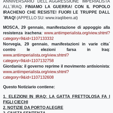
ANNIVERSARIO DELL´AGGRESSIONE IMPERIALISTA
ALL´IRAQ.
FINIAMO LA GUERRA! CON IL POPOLO
IRACHENO CHE RESISTE! FUORI LE TRUPPE DALL
´IRAQ!
(APPELLO SU: www.iraqlibero.at)
MOSCA, 29 gennaio, manifestazione di appoggio alla
resistenza irachena
:
www.antiimperialista.org/view.shtml?
category=9&id=1107133332
Norvegia, 29 gennaio, manifestazioni in varie citta´
contro le elezioni farsa in Iraq
:
www.antiimperialista.org/view.shtml?
category=9&id=1107132758
Giordania: il governo reprime il movimento antisionista
:
www.antiimperialista.org/view.shtml?
category=9&id=1107132608
Questo Notiziario contiene:
1. ELEZIONI IN IRAQ: LA GATTA FRETTOLOSA FA I
FIGLI CIECHI
2. NOTIZIE DA PORTO ALEGRE