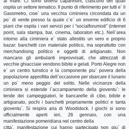
al mare. Ci sono diversi capannoni, ciascuno dei quali
ospita un settore tematico. Il punto di riferimento per tutti e` il
Gasometro, cioe` una vecchia ciminiera circondata da un
po` di verde presso la quale c`e` un enorme edificio di 6
piani che ospita i vari servizi per i “socialforumisti” (internet
point, sala stampa, bar, cinema, laboratori etc.). Nell`area
intorno alla ciminiera e` stato allestito un vero e proprio
bazar: banchetti con materiale politico, ma soprattutto con
merchandising politico e oggetti di artigianato. Non
mancano gli ambulanti improvvisati, che attrezzati di
vecchie ghiacciaie vendono bibite e gelati. Porto Alegre non
e` un centro turistico e la componente piu` povera della
popolazione approfitta dell`occasione per sbarcare il lunario
un po` meno peggio del solito. Nelle vicinanze della
ciminiera si estende l`accampamento della gioventu`: le
tende dei campeggiatori, le bancarelle di cibo, bibite e
artigianato, pochi i banchetti propriamente politici e tanta
gioventu`. Si respira aria di Woodstock. I giochi si sono
ufficialmente aperti ieri, 26 gennaio, con una
manifestazione pomeridiana nel centro della
citta`, manifestazione cui hanno partecipato non piu` di