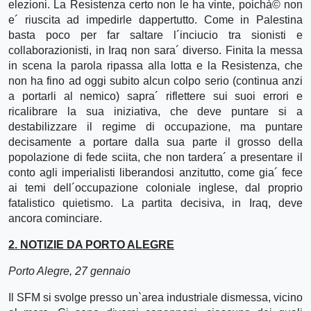
elezioni. La Resistenza certo non le ha vinte, poichà© non
e´ riuscita ad impedirle dappertutto. Come in Palestina
basta poco per far saltare l´inciucio tra sionisti e
collaborazionisti, in Iraq non sara´ diverso. Finita la messa
in scena la parola ripassa alla lotta e la Resistenza, che
non ha fino ad oggi subito alcun colpo serio (continua anzi
a portarli al nemico) sapra´ riflettere sui suoi errori e
ricalibrare la sua iniziativa, che deve puntare si a
destabilizzare il regime di occupazione, ma puntare
decisamente a portare dalla sua parte il grosso della
popolazione di fede sciita, che non tardera´ a presentare il
conto agli imperialisti liberandosi anzitutto, come gia´ fece
ai temi dell´occupazione coloniale inglese, dal proprio
fatalistico quietismo. La partita decisiva, in Iraq, deve
ancora cominciare.
2. NOTIZIE DA PORTO ALEGRE
Porto Alegre, 27 gennaio
Il SFM si svolge presso un`area industriale dismessa, vicino