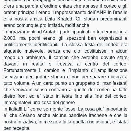
c`era una parola d`ordine chiara che aprisse il corteo e gli
oratori principali erano il rappresentante dell`ANP in Brasile
e la nostra amica Leila Khaled. Gli slogan predominanti
erano comunque pro Intifada, molti anche
i ringraziamenti ad Arafat. I partecipanti al corteo erano circa
2.000, ma pochi erano gli spezzoni ben organizzati e
politicamente identificabili. La stessa testa del corteo era
alquanto mutevole, senza che cio` costituisse in alcun
modo un problema. Il camion che avrebbe dovuto stare
davanti in realta` si trovava al centro del corteo.
Fortunatamente il camion e l`impianto di amplificazione
servivano per gridare slogan e non per sparare musica a
tutto volume. A un certo punto un gruppetto di manifestanti
che veniva in senso contrario a quello del corteo ha fatto
dietro front ed e` stato in testa fino alla fine del corteo.
Immaginatevi una cosa del genere
in Italia!!! Li` come se niente fosse. La cosa piu` importante
e` che c`erano anche alcune bandiere irachene e che la
nostra iniziativa, in mezzo a tutta quella confusione, e` stata
ben recepita.