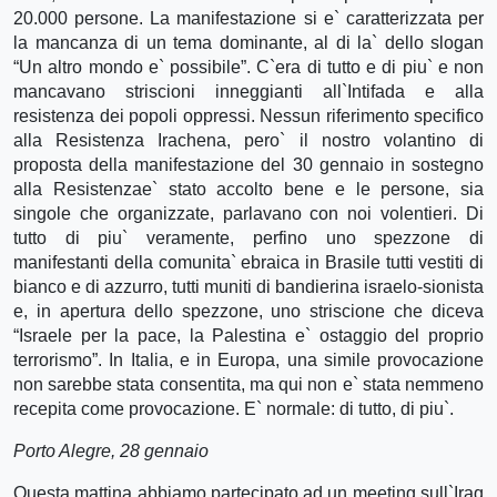
20.000 persone. La manifestazione si e` caratterizzata per
la mancanza di un tema dominante, al di la` dello slogan
“Un altro mondo e` possibile”. C`era di tutto e di piu` e non
mancavano striscioni inneggianti all`Intifada e alla
resistenza dei popoli oppressi. Nessun riferimento specifico
alla Resistenza Irachena, pero` il nostro volantino di
proposta della manifestazione del 30 gennaio in sostegno
alla Resistenzae` stato accolto bene e le persone, sia
singole che organizzate, parlavano con noi volentieri. Di
tutto di piu` veramente, perfino uno spezzone di
manifestanti della comunita` ebraica in Brasile tutti vestiti di
bianco e di azzurro, tutti muniti di bandierina israelo-sionista
e, in apertura dello spezzone, uno striscione che diceva
“Israele per la pace, la Palestina e` ostaggio del proprio
terrorismo”. In Italia, e in Europa, una simile provocazione
non sarebbe stata consentita, ma qui non e` stata nemmeno
recepita come provocazione. E` normale: di tutto, di piu`.
Porto Alegre, 28 gennaio
Questa mattina abbiamo partecipato ad un meeting sull`Iraq