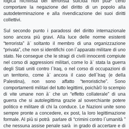
logica nichilista del terrorista suicida non puà² certo
comportare la negazione del diritto di un popolo alla
autodeterminazione e alla rivendicazione dei suoi diritti
collettivi.
Sul secondo punto i paradossi del diritto internazionale
sono ancora più gravi. Alla luce delle norme esistenti
“terrorista” à¨ soltanto il membro di una organizzazione
“privata”, che non si identifichi con l`apparato militare di uno
stato. Ne consegue che le stragi di civili innocenti compiute
nel corso di aggressioni militari, come lo à¨ stata la guerra
degli Stati uniti contro l`Iraq, o nel corso di occupazioni di
un territorio, come à¨ ancora il caso dell`Iraq (e della
Palestina), non sono affatto “terroristiche”. Sono
comportamenti militari del tutto legittimi, poichà© lo scempio
di vite umane non à¨ che un “effetto collaterale” di una
guerra che si autolegittima grazie al soverchiante potere
politico e militare di chi la conduce. Le Nazioni unite sono
sempre pronte a concedere, ex post, la loro legittimazione
formale. Al più si potrà parlare di “crimini contro l`umanità ”
che nessuna assise penale sarà in grado di accertare e di