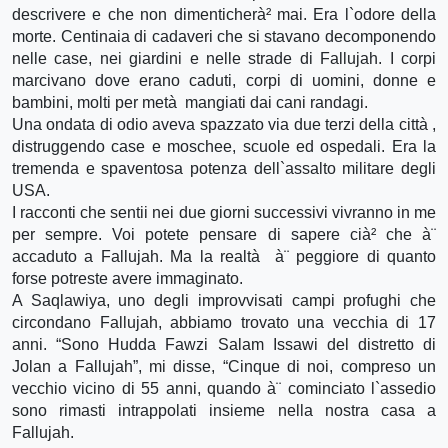
descrivere e che non dimenticherà² mai. Era l`odore della
morte. Centinaia di cadaveri che si stavano decomponendo
nelle case, nei giardini e nelle strade di Fallujah. I corpi
marcivano dove erano caduti, corpi di uomini, donne e
bambini, molti per metà mangiati dai cani randagi.
Una ondata di odio aveva spazzato via due terzi della città ,
distruggendo case e moschee, scuole ed ospedali. Era la
tremenda e spaventosa potenza dell`assalto militare degli
USA.
I racconti che sentii nei due giorni successivi vivranno in me
per sempre. Voi potete pensare di sapere cià² che à¨
accaduto a Fallujah. Ma la realtà à¨ peggiore di quanto
forse potreste avere immaginato.
A Saqlawiya, uno degli improvvisati campi profughi che
circondano Fallujah, abbiamo trovato una vecchia di 17
anni. “Sono Hudda Fawzi Salam Issawi del distretto di
Jolan a Fallujah”, mi disse, “Cinque di noi, compreso un
vecchio vicino di 55 anni, quando à¨ cominciato l`assedio
sono rimasti intrappolati insieme nella nostra casa a
Fallujah.