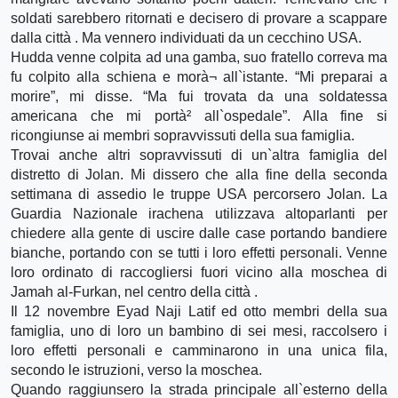
soldati sarebbero ritornati e decisero di provare a scappare
dalla città . Ma vennero individuati da un cecchino USA.
Hudda venne colpita ad una gamba, suo fratello correva ma
fu colpito alla schiena e morà¬ all`istante. “Mi preparai a
morire”, mi disse. “Ma fui trovata da una soldatessa
americana che mi portà² all`ospedale”. Alla fine si
ricongiunse ai membri sopravvissuti della sua famiglia.
Trovai anche altri sopravvissuti di un`altra famiglia del
distretto di Jolan. Mi dissero che alla fine della seconda
settimana di assedio le truppe USA percorsero Jolan. La
Guardia Nazionale irachena utilizzava altoparlanti per
chiedere alla gente di uscire dalle case portando bandiere
bianche, portando con se tutti i loro effetti personali. Venne
loro ordinato di raccogliersi fuori vicino alla moschea di
Jamah al-Furkan, nel centro della città .
Il 12 novembre Eyad Naji Latif ed otto membri della sua
famiglia, uno di loro un bambino di sei mesi, raccolsero i
loro effetti personali e camminarono in una unica fila,
secondo le istruzioni, verso la moschea.
Quando raggiunsero la strada principale all`esterno della