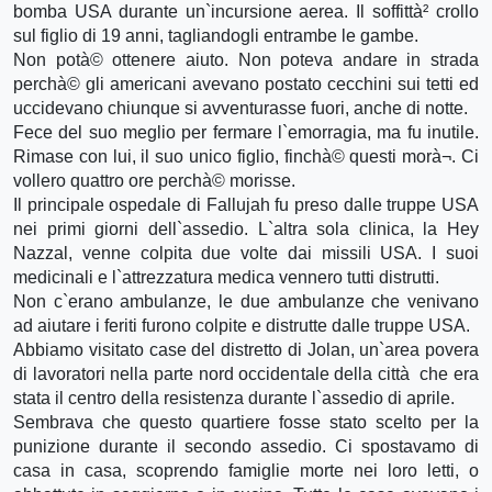
bomba USA durante un`incursione aerea. Il soffittà² crollo
sul figlio di 19 anni, tagliandogli entrambe le gambe.
Non potà© ottenere aiuto. Non poteva andare in strada
perchà© gli americani avevano postato cecchini sui tetti ed
uccidevano chiunque si avventurasse fuori, anche di notte.
Fece del suo meglio per fermare l`emorragia, ma fu inutile.
Rimase con lui, il suo unico figlio, finchà© questi morà¬. Ci
vollero quattro ore perchà© morisse.
Il principale ospedale di Fallujah fu preso dalle truppe USA
nei primi giorni dell`assedio. L`altra sola clinica, la Hey
Nazzal, venne colpita due volte dai missili USA. I suoi
medicinali e l`attrezzatura medica vennero tutti distrutti.
Non c`erano ambulanze, le due ambulanze che venivano
ad aiutare i feriti furono colpite e distrutte dalle truppe USA.
Abbiamo visitato case del distretto di Jolan, un`area povera
di lavoratori nella parte nord occidentale della città che era
stata il centro della resistenza durante l`assedio di aprile.
Sembrava che questo quartiere fosse stato scelto per la
punizione durante il secondo assedio. Ci spostavamo di
casa in casa, scoprendo famiglie morte nei loro letti, o