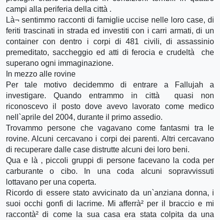
campi alla periferia della città .
Là¬ sentimmo racconti di famiglie uccise nelle loro case, di
feriti trascinati in strada ed investiti con i carri armati, di un
container con dentro i corpi di 481 civili, di assassinio
premeditato, saccheggio ed atti di ferocia e crudeltà che
superano ogni immaginazione.
In mezzo alle rovine
Per tale motivo decidemmo di entrare a Fallujah a
investigare. Quando entrammo in città quasi non
riconoscevo il posto dove avevo lavorato come medico
nell`aprile del 2004, durante il primo assedio.
Trovammo persone che vagavano come fantasmi tra le
rovine. Alcuni cercavano i corpi dei parenti. Altri cercavano
di recuperare dalle case distrutte alcuni dei loro beni.
Qua e là , piccoli gruppi di persone facevano la coda per
carburante o cibo. In una coda alcuni sopravvissuti
lottavano per una coperta.
Ricordo di essere stato avvicinato da un`anziana donna, i
suoi occhi gonfi di lacrime. Mi afferrà² per il braccio e mi
raccontà² di come la sua casa era stata colpita da una