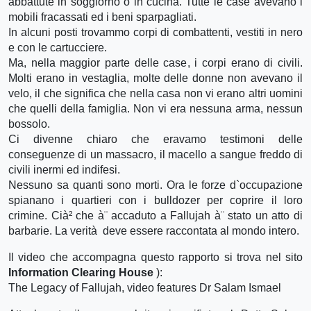
abbattute in soggiorno o in cucina. Tutte le case avevano i
mobili fracassati ed i beni sparpagliati.
In alcuni posti trovammo corpi di combattenti, vestiti in nero
e con le cartucciere.
Ma, nella maggior parte delle case, i corpi erano di civili.
Molti erano in vestaglia, molte delle donne non avevano il
velo, il che significa che nella casa non vi erano altri uomini
che quelli della famiglia. Non vi era nessuna arma, nessun
bossolo.
Ci divenne chiaro che eravamo testimoni delle
conseguenze di un massacro, il macello a sangue freddo di
civili inermi ed indifesi.
Nessuno sa quanti sono morti. Ora le forze d`occupazione
spianano i quartieri con i bulldozer per coprire il loro
crimine. Cià² che à¨ accaduto a Fallujah à¨ stato un atto di
barbarie. La verità deve essere raccontata al mondo intero.
Il video che accompagna questo rapporto si trova nel sito
Information Clearing House
):
The Legacy of Fallujah, video features Dr Salam Ismael