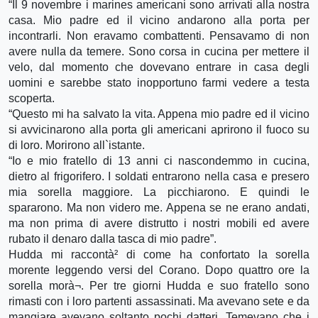
“Il 9 novembre i marines americani sono arrivati alla nostra
casa. Mio padre ed il vicino andarono alla porta per
incontrarli. Non eravamo combattenti. Pensavamo di non
avere nulla da temere. Sono corsa in cucina per mettere il
velo, dal momento che dovevano entrare in casa degli
uomini e sarebbe stato inopportuno farmi vedere a testa
scoperta.
“Questo mi ha salvato la vita. Appena mio padre ed il vicino
si avvicinarono alla porta gli americani aprirono il fuoco su
di loro. Morirono all`istante.
“Io e mio fratello di 13 anni ci nascondemmo in cucina,
dietro al frigorifero. I soldati entrarono nella casa e presero
mia sorella maggiore. La picchiarono. E quindi le
spararono. Ma non videro me. Appena se ne erano andati,
ma non prima di avere distrutto i nostri mobili ed avere
rubato il denaro dalla tasca di mio padre”.
Hudda mi raccontà² di come ha confortato la sorella
morente leggendo versi del Corano. Dopo quattro ore la
sorella morà¬. Per tre giorni Hudda e suo fratello sono
rimasti con i loro partenti assassinati. Ma avevano sete e da
mangiare avevano soltanto pochi datteri. Temevano che i