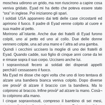
moschea udirono un grido, ma non riuscirono a capire cosa
veniva gridato. Eyad mi ha detto che poteva essere stato
“ora” in inglese. Poi iniziarono gli spari.
I soldati USA apparvero dai tetti delle case circostanti ed
aprirono il fuoco. Il padre di Eyad venne colpito al cuore e
sua madre al petto.
Morirono all`istante. Anche due dei fratelli di Eyad furono
colpiti, uno al petto ed uno al collo. Due delle donne
vennero colpite, una ad una mano e l`altra ad una gamba.
Quindi i cecchini uccisero la moglie di uno dei fratelli di
Eyad. Quando cadde, suo figlio di cinque anni corse da lei
e rimase sopra il suo corpo. Uccisero anche lui.
I sopravvissuti fecero ai soldati dei disperati appelli
perchà© cessassero il fuoco.
Ma Eyad mi disse che ogni volta che uno di loro tentava di
alzare una bandiera bianca veniva colpito. Dopo diverse
ore provà² di alzare il braccio con la bandiera. Ma lo
colpirono al braccio. Infine provà² ad alzare la mano. Cosà¬
lo colpirono alla mano.
I cinque sopravvissuti, compreso il bambino di sei mesi,