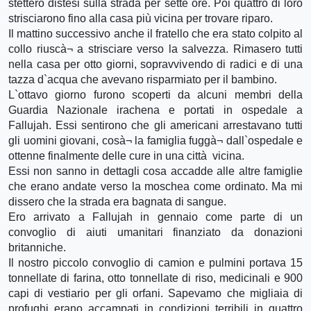
stettero distesi sulla strada per sette ore. Poi quattro di loro
strisciarono fino alla casa più vicina per trovare riparo.
Il mattino successivo anche il fratello che era stato colpito al
collo riuscà¬ a strisciare verso la salvezza. Rimasero tutti
nella casa per otto giorni, sopravvivendo di radici e di una
tazza d`acqua che avevano risparmiato per il bambino.
L`ottavo giorno furono scoperti da alcuni membri della
Guardia Nazionale irachena e portati in ospedale a
Fallujah. Essi sentirono che gli americani arrestavano tutti
gli uomini giovani, cosà¬ la famiglia fuggà¬ dall`ospedale e
ottenne finalmente delle cure in una città vicina.
Essi non sanno in dettagli cosa accadde alle altre famiglie
che erano andate verso la moschea come ordinato. Ma mi
dissero che la strada era bagnata di sangue.
Ero arrivato a Fallujah in gennaio come parte di un
convoglio di aiuti umanitari finanziato da donazioni
britanniche.
Il nostro piccolo convoglio di camion e pulmini portava 15
tonnellate di farina, otto tonnellate di riso, medicinali e 900
capi di vestiario per gli orfani. Sapevamo che migliaia di
profughi erano accampati in condizioni terribili in quattro