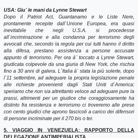
USA: Giu´ le mani da Lynne Stewart
Dopo il Patriot Act, Guantanamo e le Liste Nere,
prontamente recepite dall`Unione Europea, era quasi
inevitabile che negli U.S.A. si procedesse
all`incriminazione e alla condanna per terrorismo degli
avvocati che, secondo la regola per cui tutti hanno il diritto
alla difesa, prestano assistenza a persone accusate
appunto di terrorismo. Per ora à¨ toccato a Lynne Stewart,
giudicata colpevole da una giuria di New York, che rischia
fino a 30 anni di galera. L`Italia à¨ stata la più solerte, dopo
l`11 settembre, ad adeguare la propria legislazione penale
alle richieste provenienti dagli Stati Uniti d`America:
speriamo che non sia altrettanto veloce ad adeguare pure la
prassi, altrimenti per un giudice che coraggiosamente ha
distinto fra resistenza e terrorismo ci troveremo alle prese
con cento giudici che aprono fascicoli a carico dei difensori
di persone incriminate per il 270 bis o ter.
5. VIAGGIO IN VENEZUELA: RAPPORTO DELLA
DELEGAZIONE ANTIMPERIALISTA