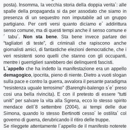
posta). Insomma, la vecchia storia della doppia verita´: alle
spalle della propaganda si da per assodato che siamo in
presenza di un sequestro non imputabile ad un gruppo
partigiano. Per certi versi quanto diciamo e´ addirittura
senso comune, ma di questi tempi anche il senso comune e
´ tabu´.
Non sta bene
. Sta bene invece parlare dei
“tagliatori di teste”, di criminali che rapiscono anche
giornalisti amici, di fantastiche elezioni democratiche, che i
veri resistenti sono quelli che stanno con gli occupanti,
mentre i guerriglieri sarebbero dei delinquenti fascisti.
L´appello
che ha indetto la manifestazione era un appello
demagogico
, ipocrita, pieno di niente. Dietro a vuoti slogan
sulla pace e contro la guerra, avvalora il pesante paradigma
“resistenza uguale terrosimo” (Barenghi-balengo s´e´ preso
cosi una bella rivincita). E con il pretesto di essere “tutti
uniti” per salvare la vita alla Sgrena, ecco lo stesso spirito
mendace dell´8 settembre (2004), ai tempi delle due
Simona, quando lo stesso Bertinotti cesso´ le ostilita´ col
governo di guerra, derubricando il ritiro delle truppe.
Se rileggete attentamente l´appello de il manifesto noterete