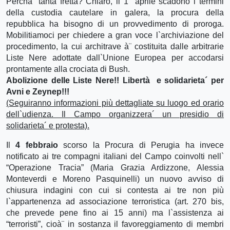
Perchà¨ tanta fretta? Chiaro, il 1° aprile scadono i termini
della custodia cautelare in galera, la procura della
repubblica ha bisogno di un provvedimento di proroga.
Mobilitiamoci per chiedere a gran voce l`archiviazione del
procedimento, la cui architrave à¨ costituita dalle arbitrarie
Liste Nere adottate dall`Unione Europea per accodarsi
prontamente alla crociata di Bush.
Abolizione delle Liste Nere!! Libertà e solidarieta´ per
Avni e Zeynep!!!
(Seguiranno informazioni più dettagliate su luogo ed orario
dell`udienza. Il Campo organizzera´ un presidio di
solidarieta´ e protesta).
Il
4 febbraio
scorso la Procura di Perugia ha invece
notificato ai tre compagni italiani del Campo coinvolti nell`
“Operazione Tracia” (Maria Grazia Ardizzone, Alessia
Monteverdi e Moreno Pasquinelli) un nuovo avviso di
chiusura indagini con cui si contesta ai tre non più
l`appartenenza ad associazione terroristica (art. 270 bis,
che prevede pene fino ai 15 anni) ma l`assistenza ai
“terroristi”, cioà¨ in sostanza il favoreggiamento di membri