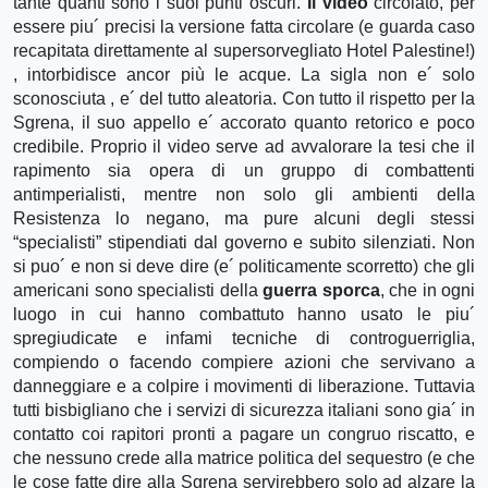
tante quanti sono i suoi punti oscuri.
Il video
circolato, per
essere piu´ precisi la versione fatta circolare (e guarda caso
recapitata direttamente al supersorvegliato Hotel Palestine!)
, intorbidisce ancor più le acque. La sigla non e´ solo
sconosciuta , e´ del tutto aleatoria. Con tutto il rispetto per la
Sgrena, il suo appello e´ accorato quanto retorico e poco
credibile. Proprio il video serve ad avvalorare la tesi che il
rapimento sia opera di un gruppo di combattenti
antimperialisti, mentre non solo gli ambienti della
Resistenza lo negano, ma pure alcuni degli stessi
“specialisti” stipendiati dal governo e subito silenziati. Non
si puo´ e non si deve dire (e´ politicamente scorretto) che gli
americani sono specialisti della
guerra sporca
, che in ogni
luogo in cui hanno combattuto hanno usato le piu´
spregiudicate e infami tecniche di controguerriglia,
compiendo o facendo compiere azioni che servivano a
danneggiare e a colpire i movimenti di liberazione. Tuttavia
tutti bisbigliano che i servizi di sicurezza italiani sono gia´ in
contatto coi rapitori pronti a pagare un congruo riscatto, e
che nessuno crede alla matrice politica del sequestro (e che
le cose fatte dire alla Sgrena servirebbero solo ad alzare la