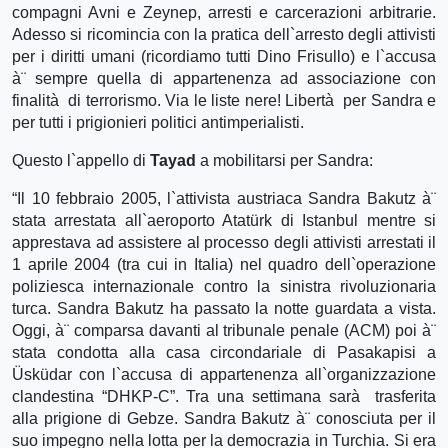
compagni Avni e Zeynep, arresti e carcerazioni arbitrarie.
Adesso si ricomincia con la pratica dell`arresto degli attivisti
per i diritti umani (ricordiamo tutti Dino Frisullo) e l`accusa
à¨ sempre quella di appartenenza ad associazione con
finalità di terrorismo. Via le liste nere! Libertà per Sandra e
per tutti i prigionieri politici antimperialisti.
Questo l`appello di
Tayad
a mobilitarsi per Sandra:
“Il 10 febbraio 2005, l`attivista austriaca Sandra Bakutz à¨
stata arrestata all`aeroporto Atatürk di Istanbul mentre si
apprestava ad assistere al processo degli attivisti arrestati il
1 aprile 2004 (tra cui in Italia) nel quadro dell`operazione
poliziesca internazionale contro la sinistra rivoluzionaria
turca. Sandra Bakutz ha passato la notte guardata a vista.
Oggi, à¨ comparsa davanti al tribunale penale (ACM) poi à¨
stata condotta alla casa circondariale di Pasakapisi a
Üsküdar con l`accusa di appartenenza all`organizzazione
clandestina “DHKP-C”. Tra una settimana sarà trasferita
alla prigione di Gebze. Sandra Bakutz à¨ conosciuta per il
suo impegno nella lotta per la democrazia in Turchia. Si era