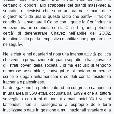
cercano di opporsi allo strapotere dei grandi mass-media,
soprattutto televisivi che sono ancora nelle mani delle
oligarchie; fù da una di queste radio che partà¬ il fax che
contribuà¬ a sventare il Golpe con il quale la Confindustria
venezuelana, in combutta con la Cia ed i grandi petrolieri
cercà² di defenestrare Chavez nell´aprile del 2OO2,
tentativo fallito per la tempestiva mobilitazione popolare che
ne seguà¬.
Nelle città e nei quartieri si nota una intensa attività politica
che vede la preparazione di quadri soprattutto tra i giovani e
gli strati poveri della società , prima esclusi; si tengono
numerose assemblee, convegni e si notano numerose
scritte e slogan antiamericani e solidali con la resistenza
irachena e palestinese.
La delegazione ha partecipato ad un congresso campesino
in una area di 56O ettari, occupata dal 1999 e che à¨ tuttora
sorvegliata con turni di uomini armati, poichà© i vecchi
latifondisti non si rassegnano all´esproprio delle terre
inutilizzate o date in gestione a multinazionali straniere e la