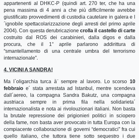
appartenenti al DHKC-P (quindi art. 270 ter, che ha una
pena massima di 4 anni a che più difficilmente avrebbe
giustificato provvedimenti di custodia cautelare in galera e l
´ignobile spettacolarizzazione degli arresti del primo aprile
2004). Con questa derubricazione
crolla il castello di carte
costruito dal ROS dei carabinieri, dalla digos e dalla
procura, che il 1° aprile parlarono addirittura di
“smantellamento di una centrale umbra del terrorismo
internazionale”.
4. VICINI A SANDRA!
Ma l`oligarchia turca à¨ sempre al lavoro. Lo scorso
10
febbraio
e´ stata arrestata ad Istanbul, mentre scendeva
dall´aereo, la compagna Sandra Bakutz, una compagna
austriaca sempre in prima fila nella solidarieta´
internazionalista e nota ai rivolouzionari italiani. Non basta
la brutale repressione dei prigionieri politici in sciopero
della fame, non basta aver provocato in tutta Europa con la
compiacente collaborazione di governi “democratici” fra cui
quello italiano, che tuttora tiene sotto sequestro i due