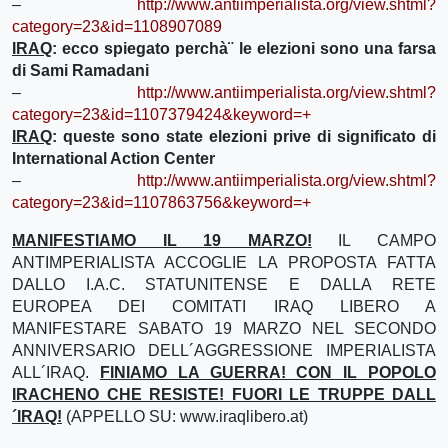
–
http://www.antiimperialista.org/view.shtml?
category=23&id=1108907089
IRAQ
: ecco spiegato perchà¨ le elezioni sono una farsa
di Sami Ramadani
–
http://www.antiimperialista.org/view.shtml?
category=23&id=1107379424&keyword=+
IRAQ
: queste sono state elezioni prive di significato di
International Action Center
–
http://www.antiimperialista.org/view.shtml?
category=23&id=1107863756&keyword=+
MANIFESTIAMO IL 19 MARZO!
IL CAMPO
ANTIMPERIALISTA ACCOGLIE LA PROPOSTA FATTA
DALLO I.A.C. STATUNITENSE E DALLA RETE
EUROPEA DEI COMITATI IRAQ LIBERO A
MANIFESTARE SABATO 19 MARZO NEL SECONDO
ANNIVERSARIO DELL´AGGRESSIONE IMPERIALISTA
ALL´IRAQ.
FINIAMO LA GUERRA! CON IL POPOLO
IRACHENO CHE RESISTE! FUORI LE TRUPPE DALL
´IRAQ!
(APPELLO SU: www.iraqlibero.at)