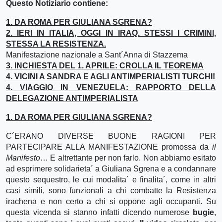
Questo Notiziario contiene:
1. DA ROMA PER GIULIANA SGRENA?
2. IERI IN ITALIA, OGGI IN IRAQ. STESSI I CRIMINI,
STESSA LA RESISTENZA.
Manifestazione nazionale a Sant´Anna di Stazzema
3. INCHIESTA DEL 1. APRILE: CROLLA IL TEOREMA
4. VICINI A SANDRA E AGLI ANTIMPERIALISTI TURCHI!
4. VIAGGIO IN VENEZUELA: RAPPORTO DELLA
DELEGAZIONE ANTIMPERIALISTA
1. DA ROMA PER GIULIANA SGRENA?
C´ERANO DIVERSE BUONE RAGIONI PER
PARTECIPARE ALLA MANIFESTAZIONE promossa da
il
Manifesto
… E altrettante per non farlo. Non abbiamo esitato
ad esprimere solidarieta´ a Giuliana Sgrena e a condannare
questo sequestro, le cui modalita´ e finalita´, come in altri
casi simili, sono funzionali a chi combatte la Resistenza
irachena e non certo a chi si oppone agli occupanti. Su
questa vicenda si stanno infatti dicendo numerose
bugie
,