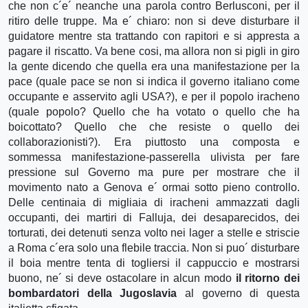
che non c´e´ neanche una parola contro Berlusconi, per il
ritiro delle truppe. Ma e´ chiaro: non si deve disturbare il
guidatore mentre sta trattando con rapitori e si appresta a
pagare il riscatto. Va bene cosi, ma allora non si pigli in giro
la gente dicendo che quella era una manifestazione per la
pace (quale pace se non si indica il governo italiano come
occupante e asservito agli USA?), e per il popolo iracheno
(quale popolo? Quello che ha votato o quello che ha
boicottato? Quello che che resiste o quello dei
collaborazionisti?). Era piuttosto una composta e
sommessa manifestazione-passerella ulivista per fare
pressione sul Governo ma pure per mostrare che il
movimento nato a Genova e´ ormai sotto pieno controllo.
Delle centinaia di migliaia di iracheni ammazzati dagli
occupanti, dei martiri di Falluja, dei desaparecidos, dei
torturati, dei detenuti senza volto nei lager a stelle e striscie
a Roma c´era solo una flebile traccia. Non si puo´ disturbare
il boia mentre tenta di togliersi il cappuccio e mostrarsi
buono, ne´ si deve ostacolare in alcun modo
il ritorno dei
bombardatori della Jugoslavia
al governo di questa