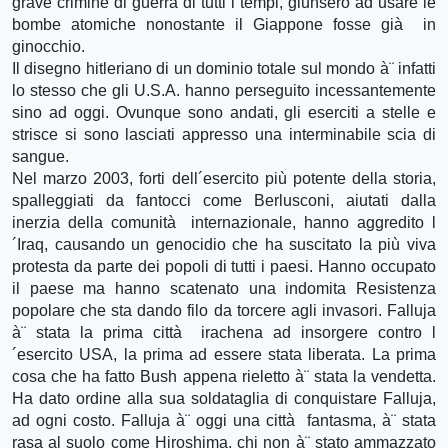
grave crimine di guerra di tutti i tempi, giunsero ad usare le
bombe atomiche nonostante il Giappone fosse già in
ginocchio.
Il disegno hitleriano di un dominio totale sul mondo à¨ infatti
lo stesso che gli U.S.A. hanno perseguito incessantemente
sino ad oggi. Ovunque sono andati, gli eserciti a stelle e
strisce si sono lasciati appresso una interminabile scia di
sangue.
Nel marzo 2003, forti dell´esercito più potente della storia,
spalleggiati da fantocci come Berlusconi, aiutati dalla
inerzia della comunità internazionale, hanno aggredito l
´Iraq, causando un genocidio che ha suscitato la più viva
protesta da parte dei popoli di tutti i paesi. Hanno occupato
il paese ma hanno scatenato una indomita Resistenza
popolare che sta dando filo da torcere agli invasori. Falluja
à¨ stata la prima città irachena ad insorgere contro l
´esercito USA, la prima ad essere stata liberata. La prima
cosa che ha fatto Bush appena rieletto à¨ stata la vendetta.
Ha dato ordine alla sua soldataglia di conquistare Falluja,
ad ogni costo. Falluja à¨ oggi una città fantasma, à¨ stata
rasa al suolo come Hiroshima, chi non à¨ stato ammazzato