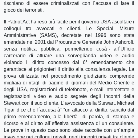
rischiano di essere criminalizzati con l´accusa di fare il
gioco dei terroristi.
Il Patriot Act ha reso più facile per il governo USA ascoltare i
colloqui tra avvocati e clienti. Le Speciali Misure
Amministrative (SAMS), decretate nel 1996 sono state
emendate nel 2001 dal Procuratore Generale John Ashcroft,
senza notifica pubblica, permettendo cosà¬ all´Ufficio
carcerario di attuare una sorveglianda video e audio
violando il diritto concesso dal 6° emendamento che
garantisce ai prigionieri il diritto alla consulenza legale. La
prova utilizzata nel procedimento giudiziario comprende
migliaia di ritagli di pagine di giornali del Medio Oriente e
degli USA, registrazioni di telefonate, e-mail intercettate e
registrazioni video e audio segrete degli incontri della
Stewart con il suo cliente. L´avvocato della Stewart, Michael
Tigar dice che l´accusa à¨ “un attacco al diritto, sancito dal
primo emendamento, alla libertà di parola, di stampa e
ricorso e al diritto all´effettiva assistenza di un consulente.
Le prove in questo caso sono state raccolte con un´ampia
invasione nei colloqui privati, negli incontri privati tra cliente