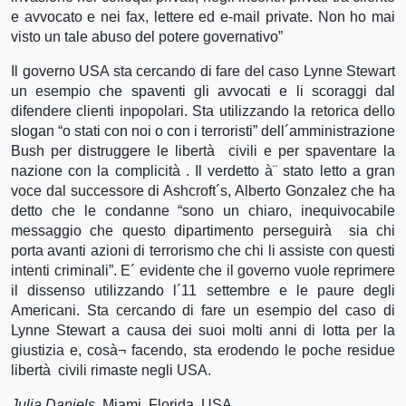
e avvocato e nei fax, lettere ed e-mail private. Non ho mai
visto un tale abuso del potere governativo”
Il governo USA sta cercando di fare del caso Lynne Stewart
un esempio che spaventi gli avvocati e li scoraggi dal
difendere clienti inpopolari. Sta utilizzando la retorica dello
slogan “o stati con noi o con i terroristi” dell´amministrazione
Bush per distruggere le libertà civili e per spaventare la
nazione con la complicità . Il verdetto à¨ stato letto a gran
voce dal successore di Ashcroft´s, Alberto Gonzalez che ha
detto che le condanne “sono un chiaro, inequivocabile
messaggio che questo dipartimento perseguirà sia chi
porta avanti azioni di terrorismo che chi li assiste con questi
intenti criminali”. E´ evidente che il governo vuole reprimere
il dissenso utilizzando l´11 settembre e le paure degli
Americani. Sta cercando di fare un esempio del caso di
Lynne Stewart a causa dei suoi molti anni di lotta per la
giustizia e, cosà¬ facendo, sta erodendo le poche residue
libertà civili rimaste negli USA.
Julia Daniels
, Miami, Florida, USA