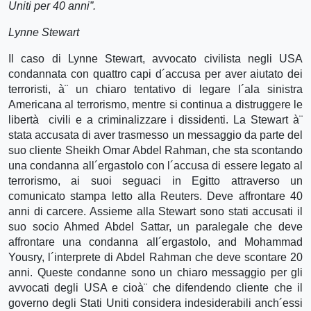
Uniti per 40 anni”.
Lynne Stewart
Il caso di Lynne Stewart, avvocato civilista negli USA
condannata con quattro capi d´accusa per aver aiutato dei
terroristi, à¨ un chiaro tentativo di legare l´ala sinistra
Americana al terrorismo, mentre si continua a distruggere le
libertà civili e a criminalizzare i dissidenti. La Stewart à¨
stata accusata di aver trasmesso un messaggio da parte del
suo cliente Sheikh Omar Abdel Rahman, che sta scontando
una condanna all´ergastolo con l´accusa di essere legato al
terrorismo, ai suoi seguaci in Egitto attraverso un
comunicato stampa letto alla Reuters. Deve affrontare 40
anni di carcere. Assieme alla Stewart sono stati accusati il
suo socio Ahmed Abdel Sattar, un paralegale che deve
affrontare una condanna all´ergastolo, and Mohammad
Yousry, l´interprete di Abdel Rahman che deve scontare 20
anni. Queste condanne sono un chiaro messaggio per gli
avvocati degli USA e cioà¨ che difendendo cliente che il
governo degli Stati Uniti considera indesiderabili anch´essi