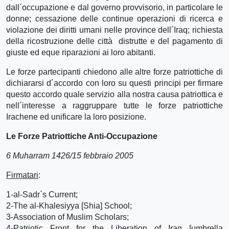
dall´occupazione e dal governo provvisorio, in particolare le
donne; cessazione delle continue operazioni di ricerca e
violazione dei diritti umani nelle province dell´Iraq; richiesta
della ricostruzione delle città distrutte e del pagamento di
giuste ed eque riparazioni ai loro abitanti.
Le forze partecipanti chiedono alle altre forze patriottiche di
dichiararsi d´accordo con loro su questi principi per firmare
questo accordo quale servizio alla nostra causa patriottica e
nell´interesse a raggruppare tutte le forze patriottiche
Irachene ed unificare la loro posizione.
Le Forze Patriottiche Anti-Occupazione
6 Muharram 1426/15 febbraio 2005
Firmatari
:
1-al-Sadr`s Current;
2-The al-Khalesiyya [Shia] School;
3-Association of Muslim Scholars;
4-Patriotic Front for the Liberation of Iraq [umbrella