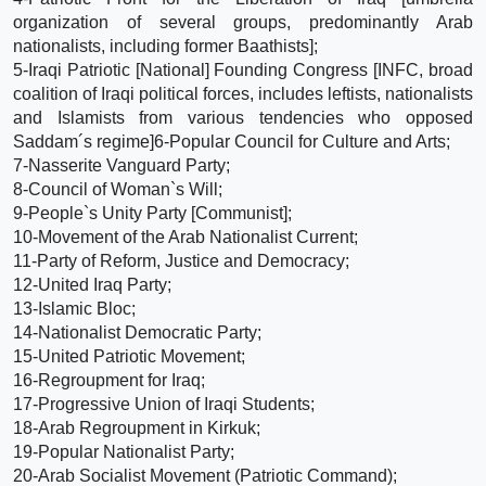
organization of several groups, predominantly Arab
nationalists, including former Baathists];
5-Iraqi Patriotic [National] Founding Congress [INFC, broad
coalition of Iraqi political forces, includes leftists, nationalists
and Islamists from various tendencies who opposed
Saddam´s regime]6-Popular Council for Culture and Arts;
7-Nasserite Vanguard Party;
8-Council of Woman`s Will;
9-People`s Unity Party [Communist];
10-Movement of the Arab Nationalist Current;
11-Party of Reform, Justice and Democracy;
12-United Iraq Party;
13-Islamic Bloc;
14-Nationalist Democratic Party;
15-United Patriotic Movement;
16-Regroupment for Iraq;
17-Progressive Union of Iraqi Students;
18-Arab Regroupment in Kirkuk;
19-Popular Nationalist Party;
20-Arab Socialist Movement (Patriotic Command);