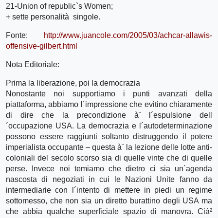
21-Union of republic`s Women;
+ sette personalità singole.
Fonte:
http://www.juancole.com/2005/03/achcar-allawis-
offensive-gilbert.html
Nota Editoriale:
Prima la liberazione, poi la democrazia
Nonostante noi supportiamo i punti avanzati della
piattaforma, abbiamo l´impressione che evitino chiaramente
di dire che la precondizione à¨ l´espulsione dell
´occupazione USA. La democrazia e l´autodeterminazione
possono essere raggiunti soltanto distruggendo il potere
imperialista occupante – questa à¨ la lezione delle lotte anti-
coloniali del secolo scorso sia di quelle vinte che di quelle
perse. Invece noi temiamo che dietro ci sia un´agenda
nascosta di negoziati in cui le Nazioni Unite fanno da
intermediarie con l´intento di mettere in piedi un regime
sottomesso, che non sia un diretto burattino degli USA ma
che abbia qualche superficiale spazio di manovra. Cià²