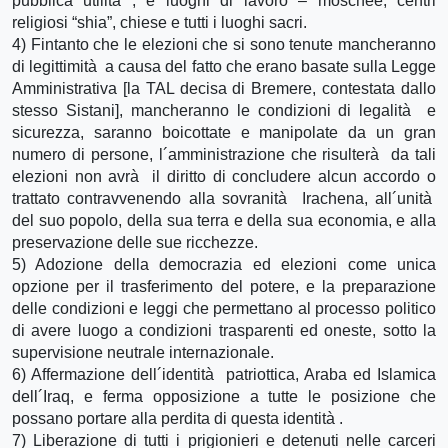
pubblica utilità , e luoghi di lavoro – moschee, centri
religiosi “shia”, chiese e tutti i luoghi sacri.
4) Fintanto che le elezioni che si sono tenute mancheranno
di legittimità a causa del fatto che erano basate sulla Legge
Amministrativa [la TAL decisa di Bremere, contestata dallo
stesso Sistani], mancheranno le condizioni di legalità e
sicurezza, saranno boicottate e manipolate da un gran
numero di persone, l´amministrazione che risulterà da tali
elezioni non avrà il diritto di concludere alcun accordo o
trattato contravvenendo alla sovranità Irachena, all´unità
del suo popolo, della sua terra e della sua economia, e alla
preservazione delle sue ricchezze.
5) Adozione della democrazia ed elezioni come unica
opzione per il trasferimento del potere, e la preparazione
delle condizioni e leggi che permettano al processo politico
di avere luogo a condizioni trasparenti ed oneste, sotto la
supervisione neutrale internazionale.
6) Affermazione dell´identità patriottica, Araba ed Islamica
dell´Iraq, e ferma opposizione a tutte le posizione che
possano portare alla perdita di questa identità .
7) Liberazione di tutti i prigionieri e detenuti nelle carceri