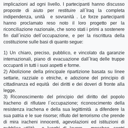
implicazioni ad ogni livello. I partecipanti hanno discusso
proposte di aiuto per restituire all´Iraq la completa
indipendenza, unità e sovranità . Le forze partecipanti
hanno proclamato reso noto il loro progetto per la
riconciliazione nazionale, che sono stati i primi a sostenere
fin dall´inizio dell´occupazione, e per la riscrittura della
costituzione sulle basi di quanto segue:
1) Un chiaro, preciso, pubblico, e vincolato da garanzie
internazionali, piano di evacuazione dall´Iraq delle truppe
occupanti in tutti i suoi aspetti e forme.
2) Abolizione della principale ripartizione basata su linee
settarie, razziale o etniche, e adozione del principio di
cittadinanza ed equità dei diritti e dei doveri di fronte alla
legge.
3) Riconoscimento del principio del diritto del popolo
Iracheno di rifiutare l´occupazione; riconoscimento della
resistenza irachena e della sua legittimità a difendere la
sua patria e le sue risorse; rifiuto del terrorismo che prende
di mira iracheni innocenti, agevolazioni ed istituzioni di