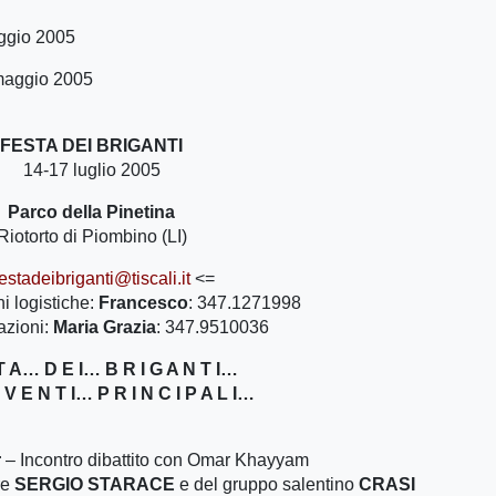
aggio 2005
aggio 2005
FESTA DEI BRIGANTI
14-17 luglio 2005
Parco della Pinetina
Riotorto di Piombino (LI)
festadeibriganti@tiscali.it
<=
i logistiche:
Francesco
: 347.1271998
azioni:
Maria Grazia
: 347.9510036
T A… D E I… B R I G A N T I…
 V E N T I… P R I N C I P A L I…
r
– Incontro dibattito con Omar Khayyam
re
SERGIO STARACE
e del gruppo salentino
CRASI