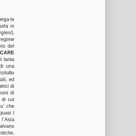
iega le
urla in
g/en/).
 regime
ero del
CARE
i tanta
 di una
zitutto
ali, ed
rici di
ioni di
 di cui
iu´ che
quasi l
 l´Asia
salvano
stiche,