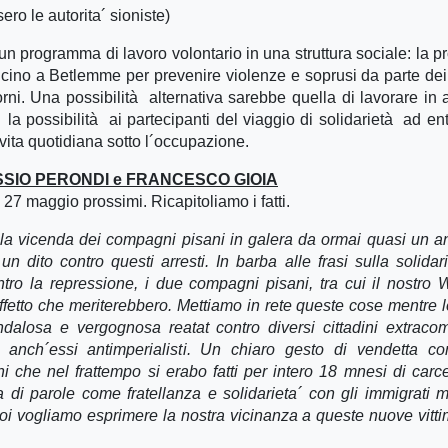
sero le autorita´ sioniste)
un programma di lavoro volontario in una struttura sociale: la p
vicino a Betlemme per prevenire violenze e soprusi da parte dei
rni. Una possibilità alternativa sarebbe quella di lavorare in a
à la possibilità ai partecipanti del viaggio di solidarietà ad ent
vita quotidiana sotto l´occupazione.
ESSIO PERONDI e FRANCESCO GIOIA
 27 maggio prossimi. Ricapitoliamo i fatti.
lla vicenda dei compagni pisani in galera da ormai quasi un a
n dito contro questi arresti. In barba alle frasi sulla solidari
tro la repressione, i due compagni pisani, tra cui il nostro W
affetto che meriterebbero. Mettiamo in rete queste cose mentre l
losa e vergognosa reatat contro diversi cittadini extracom
, anch´essi antimperialisti. Un chiaro gesto di vendetta co
i che nel frattempo si erabo fatti per intero 18 mnesi di carc
a di parole come fratellanza e solidarieta´ con gli immigrati 
 noi vogliamo esprimere la nostra vicinanza a queste nuove vitti