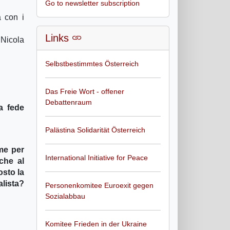
Go to newsletter subscription
a con i
Links
 Nicola
Selbstbestimmtes Österreich
Das Freie Wort - offener
Debattenraum
a fede
Palästina Solidarität Österreich
rme per
International Initiative for Peace
che al
osto la
alista?
Personenkomitee Euroexit gegen
Sozialabbau
Komitee Frieden in der Ukraine