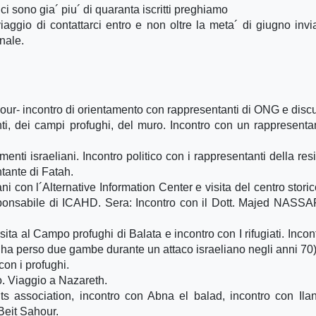
i sono gia´ piu´ di quaranta iscritti preghiamo
aggio di contattarci entro e non oltre la meta´ di giugno invi
nale.
ahour- incontro di orientamento con rappresentanti di ONG e disc
nti, dei campi profughi, del muro. Incontro con un rappresenta
amenti israeliani. Incontro politico con i rappresentanti della res
ntante di Fatah.
ani con l´Alternative Information Center e visita del centro storic
esponsabile di ICAHD. Sera: Incontro con il Dott. Majed NASSA
 Visita al Campo profughi di Balata e incontro con I rifugiati. Inco
a perso due gambe durante un attaco israeliano negli anni 70
con i profughi.
co. Viaggio a Nazareth.
s association, incontro con Abna el balad, incontro con Il
 Beit Sahour.