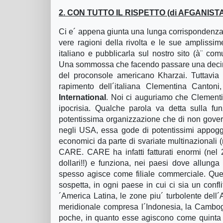
2. CON TUTTO IL RISPETTO (di AFGANIS
Ci e´ appena giunta una lunga corrispondenza
vere ragioni della rivolta e le sue amplissim
italiano e pubblicarla sul nostro sito (à¨ comu
Una sommossa che facendo passare una decina di 
del proconsole americano Kharzai. Tuttavia l
rapimento dell´italiana Clementina Canton
International
. Noi ci auguriamo che Clementin
ipocrisia. Qualche parola va detta sulla fun
potentissima organizzazione che di non governa
negli USA, essa gode di potentissimi appoggi
economici da parte di svariate multinazionali 
CARE. CARE ha infatti fatturati enormi (nel 
dollari!!) e funziona, nei paesi dove allung
spesso agisce come filiale commerciale. Que
sospetta, in ogni paese in cui ci sia un conflit
´America Latina, le zone piu´ turbolente dell´Af
meridionale compresa l´Indonesia, la Cambog
poche, in quanto esse agiscono come quinta c