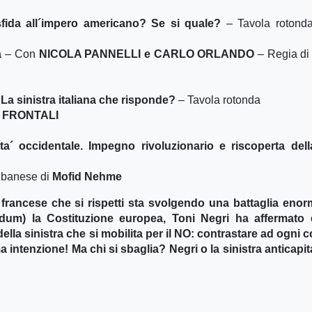
sfida all´impero americano? Se si quale?
– Tavola rotond
a
– Con
NICOLA PANNELLI e CARLO ORLANDO
– Regia di
La sinistra italiana che risponde?
– Tavola rotonda
 FRONTALI
ta´ occidentale. Impegno rivoluzionario e riscoperta dell
libanese di
Mofid Nehme
a francese che si rispetti sta svolgendo una battaglia eno
dum) la Costituzione europea, Toni Negri ha affermato 
ella sinistra che si mobilita per il NO: contrastare ad ogni c
intenzione! Ma chi si sbaglia? Negri o la sinistra anticapit