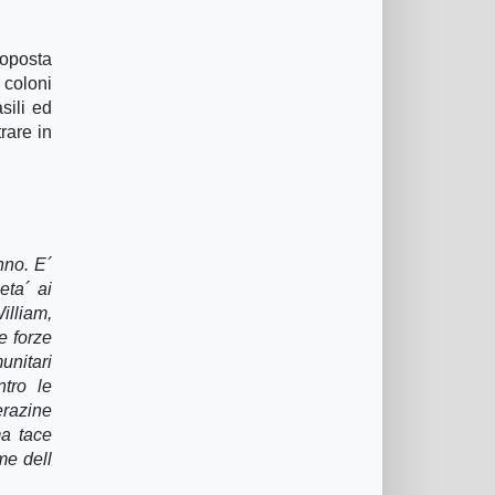
roposta
 coloni
sili ed
rare in
nno. E´
eta´ ai
illiam,
e forze
unitari
ntro le
erazine
ma tace
me dell