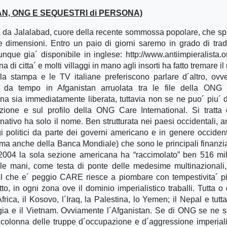
TAN, ONG E SEQUESTRI di PERSONA)
 da Jalalabad, cuore della recente sommossa popolare, che sp
e dimensioni. Entro un paio di giorni saremo in grado di trad
nque gia´ disponibile in inglese: http://www.antiimpieralista.or
citta´ e molti villaggi in mano agli insorti ha fatto tremare il
a stampa e le TV italiane preferiscono parlare d´altro, ovv
i, da tempo in Afganistan arruolata tra le file della ONG
a sia immediatamente liberata, tuttavia non se ne puo´ piu´ d
zione e sul profilo della ONG Care International. Si tratta
tivo ha solo il nome. Ben strutturata nei paesi occidentali, an
 politici da parte dei governi americano e in genere occident
(ma anche della Banca Mondiale) che sono le principali finanziat
2004 la sola sezione americana ha “raccimolato” ben 516 mil
a le mani, come testa di ponte delle medesime multinazionali,
l che e´ peggio CARE riesce a piombare con tempestivita´ p
to, in ogni zona ove il dominio imperialistico traballi. Tutta o 
rica, il Kosovo, l´Iraq, la Palestina, lo Yemen; il Nepal e tutta
ia e il Vietnam. Ovviamente l´Afganistan. Se di ONG se ne 
olonna delle truppe d´occupazione e d´aggressione imperiali