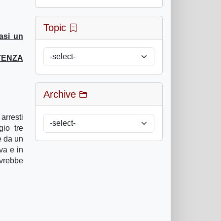
Topic
asi un
TENZA
Archive
arresti
io tre
e da un
va e in
avrebbe