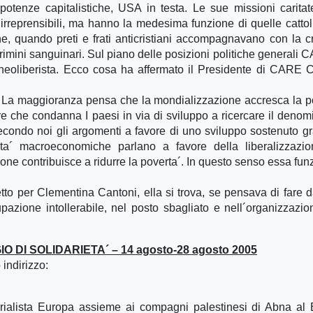
otenze capitalistiche, USA in testa. Le sue missioni caritat
irreprensibili, ma hanno la medesima funzione di quelle cattol
e, quando preti e frati anticristiani accompagnavano con la c
rimini sanguinari. Sul piano delle posizioni politiche generali 
o neoliberista. Ecco cosa ha affermato il Presidente di CARE
 … La maggioranza pensa che la mondializzazione accresca la p
re che condanna I paesi in via di sviluppo a ricercare il denom
condo noi gli argomenti a favore di uno sviluppo sostenuto gr
ta´ macroeconomiche parlano a favore della liberalizzazio
one contribuisce a ridurre la poverta´. In questo senso essa fun
tto per Clementina Cantoni, ella si trova, se pensava di fare 
azione intollerabile, nel posto sbagliato e nell´organizzazio
 DI SOLIDARIETA´ – 14 agosto-28 agosto 2005
 indirizzo:
rialista Europa assieme ai compagni palestinesi di Abna al