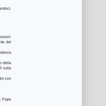
andoci,
ussioni
nte del
istenza
o della
R sulla
ntro con
)
an Pape