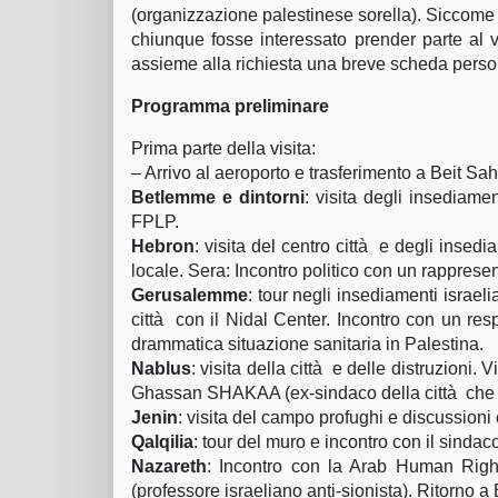
(organizzazione palestinese sorella). Siccome c
chiunque fosse interessato prender parte al vi
assieme alla richiesta una breve scheda perso
Programma preliminare
Prima parte della visita:
– Arrivo al aeroporto e trasferimento a Beit S
Betlemme e dintorni
: visita degli insediame
FPLP.
Hebron
: visita del centro città e degli insedi
locale. Sera: Incontro politico con un rapprese
Gerusalemme
: tour negli insediamenti israeli
città con il Nidal Center. Incontro con un r
drammatica situazione sanitaria in Palestina.
Nablus
: visita della città e delle distruzioni.
Ghassan SHAKAA (ex-sindaco della città che h
Jenin
: visita del campo profughi e discussioni 
Qalqilia
: tour del muro e incontro con il sinda
Nazareth
: Incontro con la Arab Human Right
(professore israeliano anti-sionista). Ritorno a