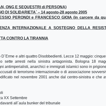
TAN, ONG E SEQUESTRI di PERSONA)
 DI SOLIDARIETA´ – 14 agosto-28 agosto 2005
ESSIO PERONDI e FRANCESCO GIOIA (in carcere da qu
RENZA INTERNAZIONALE A SOSTEGNO DELLA RESIS
OTTA CONTRO LA TIRANNIA
 D´Erme e altri quattro Disobbedienti. Lecce 12 maggio: cinque 
sette arresti nella sinistra antagonista. Bologna 18 magg
 antimperialisti, anarchici e immigrati islamici sono in prigion
ccusati di terrorismo internazionale o di associazione sovversi
odificato nel novembre 2001 anche dal centro-sinistra e che 
li
zza XX Settembre
davanti all´aula bunker del tribunale