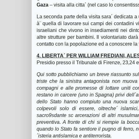
Gaza
– visita alla citta´ (nel caso lo consentiss
La seconda parte della visita sara´ dedicata a 
à¨ quella di lavorare sui campi dei contadini 
israeliani che vivono in insediamenti nei dinto
altre strutture per bambini. Il volontariato dar
contatto con la popolazione ed a conoscere la 
4. LIBERTA´ PER WILLIAM FREDIANI, AL
Presidio presso il Tribunale di Firenze, 23,24 e
Qui sotto pubblichiamo un breve riassunto su
triste che la sinistra antagonista non muova u
compagni e alle promesse di lottare uniti con
restano in carcere (uno in Spagna) privi dell´
dello Stato hanno compiuto una nuova scanda
colpevoli solo di essere, oltreche´ islamici
sacro9sdante sc arcerazioni di altri musulman
preventiva. A fronte di chi si riempie la bocc
quando lo Stato fa sentiore il pugno di ferro,
´isteria antislamica e antiterrorista.