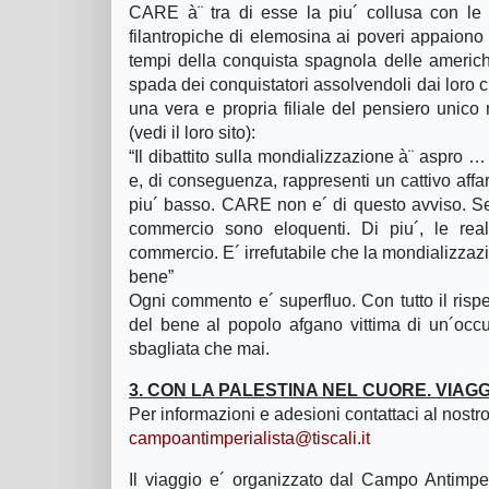
CARE à¨ tra di esse la piu´ collusa con le p
filantropiche di elemosina ai poveri appaiono 
tempi della conquista spagnola delle americh
spada dei conquistatori assolvendoli dai loro c
una vera e propria filiale del pensiero unic
(vedi il loro sito):
“Il dibattito sulla mondializzazione à¨ aspro
e, di conseguenza, rappresenti un cattivo affa
piu´ basso. CARE non e´ di questo avviso. Se
commercio sono eloquenti. Di piu´, le real
commercio. E´ irrefutabile che la mondializzazi
bene”
Ogni commento e´ superfluo. Con tutto il rispe
del bene al popolo afgano vittima di un´occup
sbagliata che mai.
3. CON LA PALESTINA NEL CUORE. VIAGGIO
Per informazioni e adesioni contattaci al nostro
campoantimperialista@tiscali.it
Il viaggio e´ organizzato dal Campo Antimpe