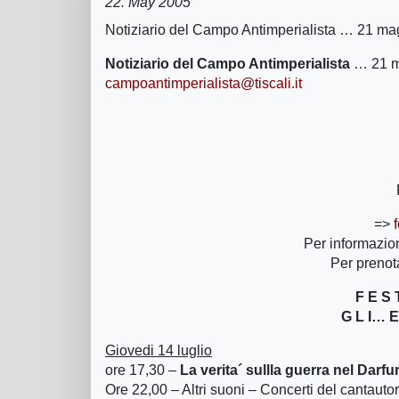
22. May 2005
Notiziario del Campo Antimperialista … 21 m
Notiziario del Campo Antimperialista
… 21 m
campoantimperialista@tiscali.it
=>
Per informazion
Per prenot
F E S 
G L I… E
Giovedi 14 luglio
ore 17,30 –
La verita´ sullla guerra nel Darfu
Ore 22,00 – Altri suoni – Concerti del cantauto