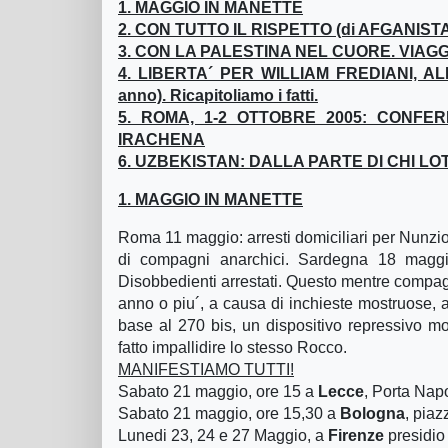
1. MAGGIO IN MANETTE
2. CON TUTTO IL RISPETTO (di AFGANIS
3. CON LA PALESTINA NEL CUORE. VIAGGIO
4. LIBERTA´ PER WILLIAM FREDIANI, AL
anno). Ricapitoliamo i fatti.
5. ROMA, 1-2 OTTOBRE 2005: CONFE
IRACHENA
6. UZBEKISTAN: DALLA PARTE DI CHI L
1. MAGGIO IN MANETTE
Roma 11 maggio: arresti domiciliari per Nunzio
di compagni anarchici. Sardegna 18 maggio 
Disobbedienti arrestati. Questo mentre compagni
anno o piu´, a causa di inchieste mostruose, a
base al 270 bis, un dispositivo repressivo m
fatto impallidire lo stesso Rocco.
MANIFESTIAMO TUTTI!
Sabato 21 maggio, ore 15 a
Lecce
, Porta Napo
Sabato 21 maggio, ore 15,30 a
Bologna
, pia
Lunedi 23, 24 e 27 Maggio, a
Firenze
presidio 