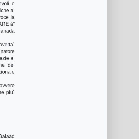
evoli e
iche ai
roce la
CARE à¨
 Canada
overta´
inatore
azie al
ne del
ziona e
davvero
ne piu´
 Balaad