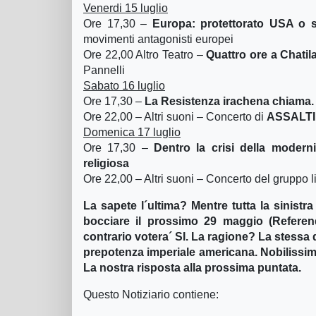
Venerdi 15 luglio
Ore 17,30 –
Europa: protettorato USA o 
movimenti antagonisti europei
Ore 22,00 Altro Teatro –
Quattro ore a Chatil
Pannelli
Sabato 16 luglio
Ore 17,30 –
La Resistenza irachena chiama. 
Ore 22,00 – Altri suoni – Concerto di
ASSALTI
Domenica 17 luglio
Ore 17,30 –
Dentro la crisi della moderni
religiosa
Ore 22,00 – Altri suoni – Concerto del gruppo 
La sapete l´ultima? Mentre tutta la sinistr
bocciare il prossimo 29 maggio (Referen
contrario votera´ SI. La ragione? La stessa d
prepotenza imperiale americana. Nobilissima 
La nostra risposta alla prossima puntata.
Questo Notiziario contiene: