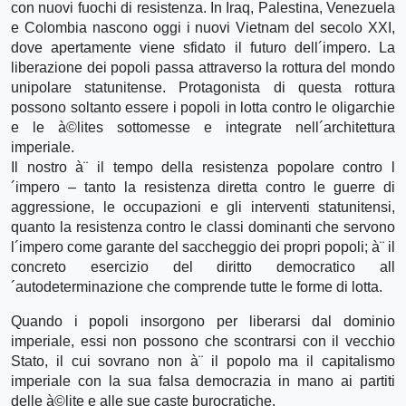
con nuovi fuochi di resistenza. In Iraq, Palestina, Venezuela
e Colombia nascono oggi i nuovi Vietnam del secolo XXI,
dove apertamente viene sfidato il futuro dell´impero. La
liberazione dei popoli passa attraverso la rottura del mondo
unipolare statunitense. Protagonista di questa rottura
possono soltanto essere i popoli in lotta contro le oligarchie
e le à©lites sottomesse e integrate nell´architettura
imperiale.
Il nostro à¨ il tempo della resistenza popolare contro l
´impero – tanto la resistenza diretta contro le guerre di
aggressione, le occupazioni e gli interventi statunitensi,
quanto la resistenza contro le classi dominanti che servono
l´impero come garante del saccheggio dei propri popoli; à¨ il
concreto esercizio del diritto democratico all
´autodeterminazione che comprende tutte le forme di lotta.
Quando i popoli insorgono per liberarsi dal dominio
imperiale, essi non possono che scontrarsi con il vecchio
Stato, il cui sovrano non à¨ il popolo ma il capitalismo
imperiale con la sua falsa democrazia in mano ai partiti
delle à©lite e alle sue caste burocratiche.