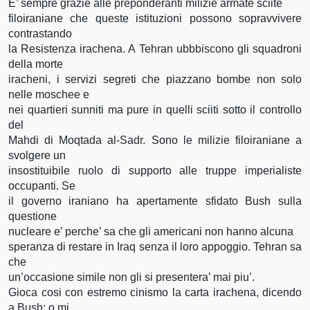
E’ sempre grazie alle preponderanti milizie armate sciite
filoiraniane che queste istituzioni possono sopravvivere
contrastando
la Resistenza irachena. A Tehran ubbbiscono gli squadroni
della morte
iracheni, i servizi segreti che piazzano bombe non solo
nelle moschee e
nei quartieri sunniti ma pure in quelli sciiti sotto il controllo
del
Mahdi di Moqtada al-Sadr. Sono le milizie filoiraniane a
svolgere un
insostituibile ruolo di supporto alle truppe imperialiste
occupanti. Se
il governo iraniano ha apertamente sfidato Bush sulla
questione
nucleare e’ perche’ sa che gli americani non hanno alcuna
speranza di restare in Iraq senza il loro appoggio. Tehran sa
che
un’occasione simile non gli si presentera’ mai piu’.
Gioca cosi con estremo cinismo la carta irachena, dicendo
a Bush: o mi