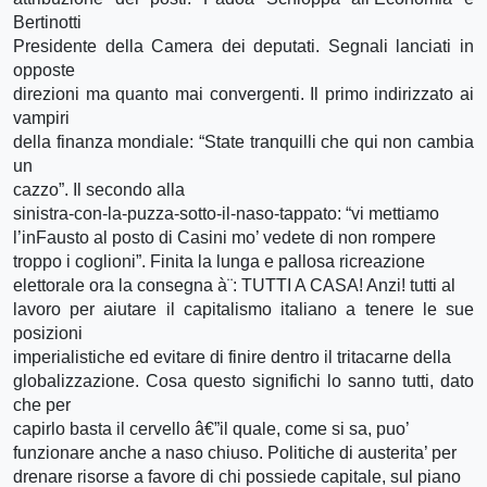
Bertinotti
Presidente della Camera dei deputati. Segnali lanciati in
opposte
direzioni ma quanto mai convergenti. Il primo indirizzato ai
vampiri
della finanza mondiale: “State tranquilli che qui non cambia
un
cazzo”. Il secondo alla
sinistra-con-la-puzza-sotto-il-naso-tappato: “vi mettiamo
l’inFausto al posto di Casini mo’ vedete di non rompere
troppo i coglioni”. Finita la lunga e pallosa ricreazione
elettorale ora la consegna à¨: TUTTI A CASA! Anzi! tutti al
lavoro per aiutare il capitalismo italiano a tenere le sue
posizioni
imperialistiche ed evitare di finire dentro il tritacarne della
globalizzazione. Cosa questo significhi lo sanno tutti, dato
che per
capirlo basta il cervello â€”il quale, come si sa, puo’
funzionare anche a naso chiuso. Politiche di austerita’ per
drenare risorse a favore di chi possiede capitale, sul piano