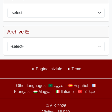
Archive
Pagina iniziale
Teme
Other languages:
العربية
Español
Français
Magyar
Italiano
Türkçe
© AIK 2026
Visitors: 66.040