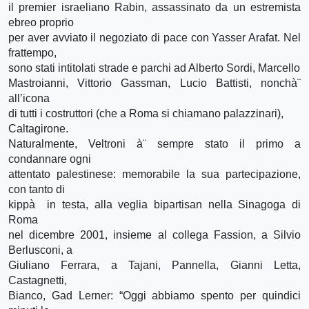
il premier israeliano Rabin, assassinato da un estremista
ebreo proprio
per aver avviato il negoziato di pace con Yasser Arafat. Nel
frattempo,
sono stati intitolati strade e parchi ad Alberto Sordi, Marcello
Mastroianni, Vittorio Gassman, Lucio Battisti, nonchà¨
all’icona
di tutti i costruttori (che a Roma si chiamano palazzinari),
Caltagirone.
Naturalmente, Veltroni à¨ sempre stato il primo a
condannare ogni
attentato palestinese: memorabile la sua partecipazione,
con tanto di
kippà in testa, alla veglia bipartisan nella Sinagoga di
Roma
nel dicembre 2001, insieme al collega Fassion, a Silvio
Berlusconi, a
Giuliano Ferrara, a Tajani, Pannella, Gianni Letta,
Castagnetti,
Bianco, Gad Lerner: “Oggi abbiamo spento per quindici