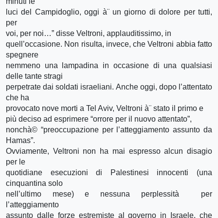
minuti le
luci del Campidoglio, oggi à¨ un giorno di dolore per tutti,
per
voi, per noi…” disse Veltroni, applauditissimo, in
quell’occasione. Non risulta, invece, che Veltroni abbia fatto
spegnere
nemmeno una lampadina in occasione di una qualsiasi
delle tante stragi
perpetrate dai soldati israeliani. Anche oggi, dopo l’attentato
che ha
provocato nove morti a Tel Aviv, Veltroni à¨ stato il primo e
più deciso ad esprimere “orrore per il nuovo attentato”,
nonchà© “preoccupazione per l’atteggiamento assunto da
Hamas”.
Ovviamente, Veltroni non ha mai espresso alcun disagio
per le
quotidiane esecuzioni di Palestinesi innocenti (una
cinquantina solo
nell’ultimo mese) e nessuna perplessità per
l’atteggiamento
assunto dalle forze estremiste al governo in Israele, che