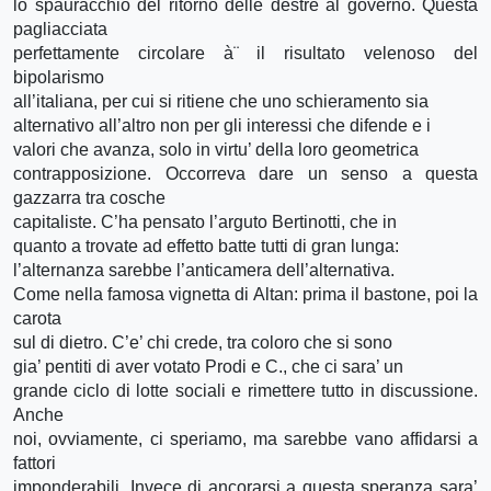
lo spauracchio del ritorno delle destre al governo. Questa
pagliacciata
perfettamente circolare à¨ il risultato velenoso del
bipolarismo
all’italiana, per cui si ritiene che uno schieramento sia
alternativo all’altro non per gli interessi che difende e i
valori che avanza, solo in virtu’ della loro geometrica
contrapposizione. Occorreva dare un senso a questa
gazzarra tra cosche
capitaliste. C’ha pensato l’arguto Bertinotti, che in
quanto a trovate ad effetto batte tutti di gran lunga:
l’alternanza sarebbe l’anticamera dell’alternativa.
Come nella famosa vignetta di Altan: prima il bastone, poi la
carota
sul di dietro. C’e’ chi crede, tra coloro che si sono
gia’ pentiti di aver votato Prodi e C., che ci sara’ un
grande ciclo di lotte sociali e rimettere tutto in discussione.
Anche
noi, ovviamente, ci speriamo, ma sarebbe vano affidarsi a
fattori
imponderabili. Invece di ancorarsi a questa speranza sara’