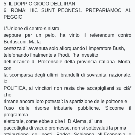
5. IL DOPPIO GIOCO DELL’IRAN
6. ROMA: HIC SUNT PEONES
1. PREPARIAMOCI AL
PEGGIO
L’Unione di centro-sinistra,
seppure per un pelo, ha vinto il referendum contro
Berlusconi. Ma la
certezza à¨ avvenuta solo allorquando l’Imperatore Bush,
telefonando finalmente a Prodi, l’ha investito
dell’incarico di Proconsole della provincia italiana. Morta,
con
la scomparsa degli ultimi brandelli di sovranita’ nazionale,
la
POLITICA, ai vincitori non resta che accapigliarsi su cià²
che
rimane ancora loro potesta’: la spartizione delle poltrone e
l’uso delle risorse tributarie pubbliche. Siccome il
programma
elettorale, come ebbe a dire il D’Alema, à¨ una
paccottiglia di vacue promesse, non si sottovaluti la prima
attribuzione dei posti. Padoa Schioppa all’Economia e