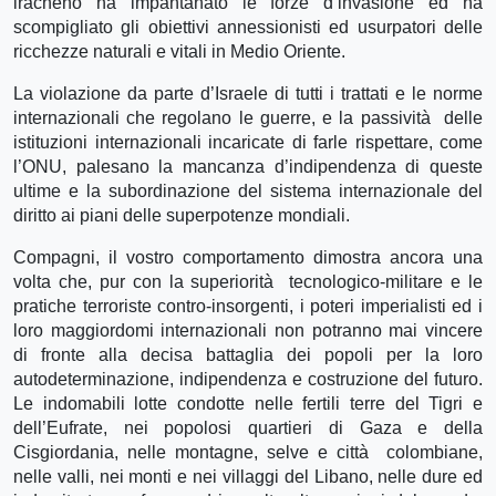
iracheno ha impantanato le forze d’invasione ed ha
scompigliato gli obiettivi annessionisti ed usurpatori delle
ricchezze naturali e vitali in Medio Oriente.
La violazione da parte d’Israele di tutti i trattati e le norme
internazionali che regolano le guerre, e la passività delle
istituzioni internazionali incaricate di farle rispettare, come
l’ONU, palesano la mancanza d’indipendenza di queste
ultime e la subordinazione del sistema internazionale del
diritto ai piani delle superpotenze mondiali.
Compagni, il vostro comportamento dimostra ancora una
volta che, pur con la superiorità tecnologico-militare e le
pratiche terroriste contro-insorgenti, i poteri imperialisti ed i
loro maggiordomi internazionali non potranno mai vincere
di fronte alla decisa battaglia dei popoli per la loro
autodeterminazione, indipendenza e costruzione del futuro.
Le indomabili lotte condotte nelle fertili terre del Tigri e
dell’Eufrate, nei popolosi quartieri di Gaza e della
Cisgiordania, nelle montagne, selve e città colombiane,
nelle valli, nei monti e nei villaggi del Libano, nelle dure ed