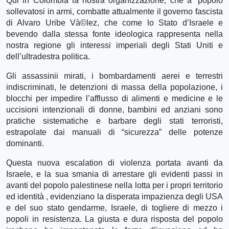
Qui in Colombia la nostra organizzazione, che à¨ popolo
sollevatosi in armi, combatte attualmente il governo fascista
di Alvaro Uribe Và©lez, che come lo Stato d’Israele e
bevendo dalla stessa fonte ideologica rappresenta nella
nostra regione gli interessi imperiali degli Stati Uniti e
dell’ultradestra politica.
Gli assassinii mirati, i bombardamenti aerei e terrestri
indiscriminati, le detenzioni di massa della popolazione, i
blocchi per impedire l’afflusso di alimenti e medicine e le
uccisioni intenzionali di donne, bambini ed anziani sono
pratiche sistematiche e barbare degli stati terroristi,
estrapolate dai manuali di “sicurezza” delle potenze
dominanti.
Questa nuova escalation di violenza portata avanti da
Israele, e la sua smania di arrestare gli evidenti passi in
avanti del popolo palestinese nella lotta per i propri territorio
ed identità , evidenziano la disperata impazienza degli USA
e del suo stato gendarme, Israele, di togliere di mezzo i
popoli in resistenza. La giusta e dura risposta del popolo