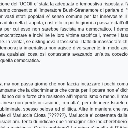
zione dell’UCOII e’ stata la adeguata e tempestiva risposta all’
anno consentito all’imperatore Bush-Stranamore di parlare di “f
er vasti strati popolari e’ senso comune per far innervosire il 
 caduto nella trappola, costretto in pochi giorni a passare dall’o
siva per cui esso non sarebbe fascista ma democratico. I democ
ratizzare e incivilire le loro vittime sacrificali, mentre i fasci
e. In verita’, se distingueva il fascismo il fatto di massacrare c
democrazia imperialista non agisce diversamente: in modo anc
sta qualsiasi cosa osi contestarla avazando un’altra cocezi
 quella democratica.
sta ma non passa giorno che non faccia incazzare i pochi comun
lampante che la discriminante che conta per il potere non e’ dich
 fianco delle forze che resistono all’imperialismo o meno. Il man
stinese non perde occasione, in realta’, per difendere Israele e
subliminale, spesso pelosa ed ellittica. Altre in maniera che ras
iale di Mariuccia Ciotta (??????). Mariuccia e’ costernata dalla
e israeliani. Tenta di indicare due “immagini” che indicherebbero
e della resistenza. Quali sarebbero? La prima e’ quella di D’Al