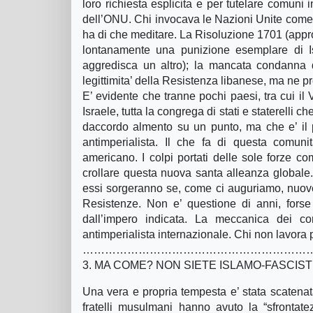
loro richiesta esplicita e per tutelare comuni i
dell’ONU. Chi invocava le Nazioni Unite come ar
ha di che meditare. La Risoluzione 1701 (appr
lontanamente una punizione esemplare di I
aggredisca un altro); la mancata condanna d
legittimita’ della Resistenza libanese, ma ne 
E’ evidente che tranne pochi paesi, tra cui il
Israele, tutta la congrega di stati e staterelli
daccordo almento su un punto, ma che e’ il 
antimperialista. Il che fa di questa comunit
americano. I colpi portati delle sole forze com
crollare questa nuova santa alleanza globale.
essi sorgeranno se, come ci auguriamo, nuove 
Resistenze. Non e’ questione di anni, forse 
dall’impero indicata. La meccanica dei con
antimperialista internazionale. Chi non lavora
……………………………………………………
3. MA COME? NON SIETE ISLAMO-FASCIST
Una vera e propria tempesta e’ stata scatenat
fratelli musulmani hanno avuto la “sfrontate