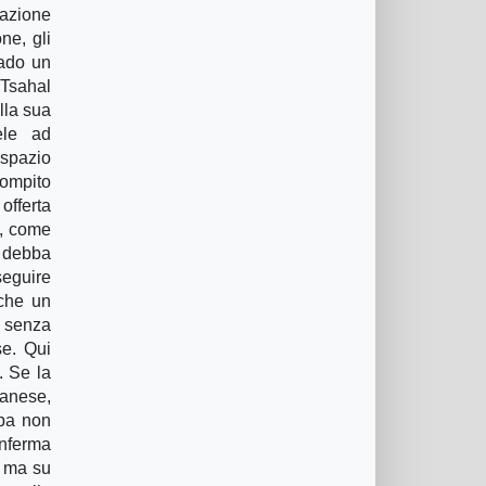
 azione
ne, gli
rado un
Tsahal
lla sua
ele ad
 “spazio
compito
offerta
a, come
i debba
seguire
 che un
” senza
se. Qui
. Se la
banese,
opa non
onferma
, ma su