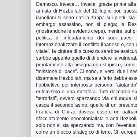
Damasco. Invece… Invece, grazie prima alla v
armata di Hezbollah del 12 luglio poi, questo
israeliani si sono dati la zappa sui piedi, si
embargo assassino, non si piega; la Resis
(mostrandone le evidenti crepe), mentre, sul pi
politica di infeudamento dei suoi paesi 
internazionalizzare il conflitto libanese e, con 
vitale”, la cintura di sicurezza sarebbe assic
sarbbe appunto quello di difendere la vulnerabil
prontamente alla bisogna non stupisce, come 
“missione di pace”. Ci sono, e’ vero, due line
disarmare Hezbollah, ma se a farlo debba esse
l’obbiettivo per interposta persona, “aiutando
eufemismo o una metafora. Tutti daccordo su
“terroristi”, ovvero spazzando via chiunque si
casca il secondo asino, quello di un presunto 
Francia di Chirac doveva essere un baluard
sfacciatamente neocolonialista e anti-Hezbol
solo non si sta spezzando ma, con l’eventual
come un blocco strategico di ferro. Gli europ