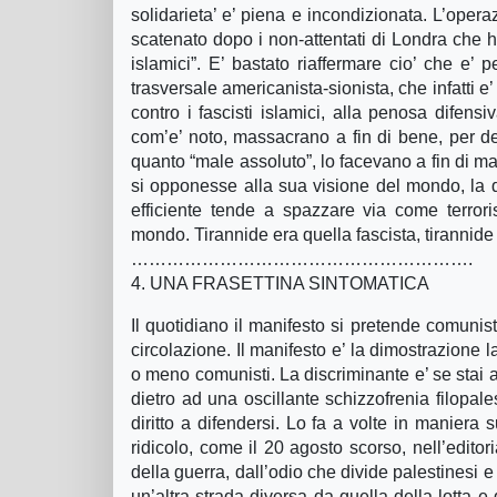
solidarieta’ e’ piena e incondizionata. L’opera
scatenato dopo i non-attentati di Londra che h
islamici”. E’ bastato riaffermare cio’ che e’ p
trasversale americanista-sionista, che infatti e’
contro i fascisti islamici, alla penosa difen
com’e’ noto, massacrano a fin di bene, per democ
quanto “male assoluto”, lo facevano a fin di mal
si opponesse alla sua visione del mondo, la 
efficiente tende a spazzare via come terrori
mondo. Tirannide era quella fascista, tirannide
………………………………………………….
4. UNA FRASETTINA SINTOMATICA
Il quotidiano il manifesto si pretende comuni
circolazione. Il manifesto e’ la dimostrazione 
o meno comunisti. La discriminante e’ se stai a
dietro ad una oscillante schizzofrenia filopale
diritto a difendersi. Lo fa a volte in maniera 
ridicolo, come il 20 agosto scorso, nell’editor
della guerra, dall’odio che divide palestinesi 
un’altra strada diversa da quella della lotta 