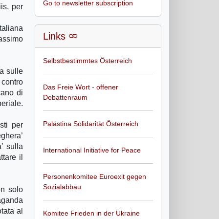
Go to newsletter subscription
is, per
taliana
Links
Massimo
Selbstbestimmtes Österreich
a sulle
 contro
Das Freie Wort - offener
cano di
Debattenraum
eriale.
Palästina Solidarität Österreich
sti per
eghera’
’ sulla
International Initiative for Peace
tare il
Personenkomitee Euroexit gegen
Sozialabbau
on solo
paganda
tata al
Komitee Frieden in der Ukraine