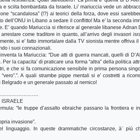
ia e sciita bombardata da Israele. Li’ mariuccia vede un abbrac
one “scandalosa” (!?) ai teorici della forza, dove essi sarebber
nto dell’ONU in Libano a sedare il conflitto! Ma e’ la seconda i
ate. E’ quando Mariuccia si riferisce al generale libanese Adnan
rrestare come traditore in quanto, all’arrivo degli invasori isra
te, si e’ fatto immortalare dalla TV sionista mentre offriva il t
ndo i suoi connazionali.
 inventa la Mariuccia: “Due atti di guerra mancati, quelli di D’
er la capacita’ di praticare una forma “altra” della politica att
altri, e che si fa comunicazione sensibile in prima persona singo
“vero”.”. A quali strambe pippe mentali si e’ costretti a ricorr
i Belgrado e un generale passato al nemico!
………………….
E ISRAELE
ormula: “le truppe d’assalto ebraiche passano la frontiera e in
opria invasione”.
del linguaggio. In queste drammatiche circostanze, à¨ più 