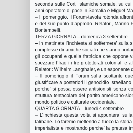
seconda sulle Corti Islamiche somale, su cui 
anni operatore di pace in Somalia e Miguel Mar
– Il pomeriggio, il Forum-tavola rotonda affront
e del suo punto d’approdo. Relatori, Marino Bad
Bontempelli.
TERZA GIORNATA – domenica 3 settembre
– In mattinata l’inchiesta si soffermera’ sulla 
complesse dinamiche sociali che stanno portand
gli occupanti e quella fratricida che oppone 
spezzare l’Iraq in tre protettorati coloniali e 
Relatori: Wilhelm Langthaler, e un esponente 
– Il pomeriggio il Forum sulla scottante que
giustificare a posteriori il genocidio israelia
perche’ si possa essere antisionisti senza co
struttura tentacolare del partito americano-sio
mondo politico e culturale occidentale.
QUARTA GIORNATA – lunedi 4 settembre
– L’inchiesta questa volta si appuntera’ sulla
talibane. Lo faremo mettendo a fuoco la stori
imperialista e mostrando perche’ la pretesa im