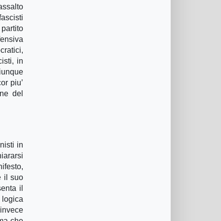
assalto
ascisti
partito
ffensiva
ratici,
sti, in
hiunque
or piu’
one del
isti in
iararsi
ifesto,
 il suo
enta il
 logica
 invece
ema che