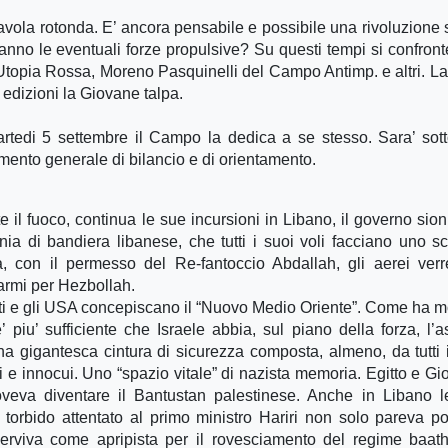
tavola rotonda. E’ ancora pensabile e possibile una rivoluzione 
anno le eventuali forze propulsive? Su questi tempi si confron
Utopia Rossa, Moreno Pasquinelli del Campo Antimp. e altri. La
edizioni la Giovane talpa.
Martedi 5 settembre il Campo la dedica a se stesso. Sara’ sot
umento generale di bilancio e di orientamento.
e il fuoco, continua le sue incursioni in Libano, il governo sion
nia di bandiera libanese, che tutti i suoi voli facciano uno s
, con il permesso del Re-fantoccio Abdallah, gli aerei ver
 armi per Hezbollah.
sti e gli USA concepiscano il “Nuovo Medio Oriente”. Come ha m
’ piu’ sufficiente che Israele abbia, sul piano della forza, l’a
na gigantesca cintura di sicurezza composta, almeno, da tutti 
lli e innocui. Uno “spazio vitale” di nazista memoria. Egitto e Gi
va diventare il Bantustan palestinese. Anche in Libano l
torbido attentato al primo ministro Hariri non solo pareva po
e serviva come apripista per il rovesciamento del regime baath