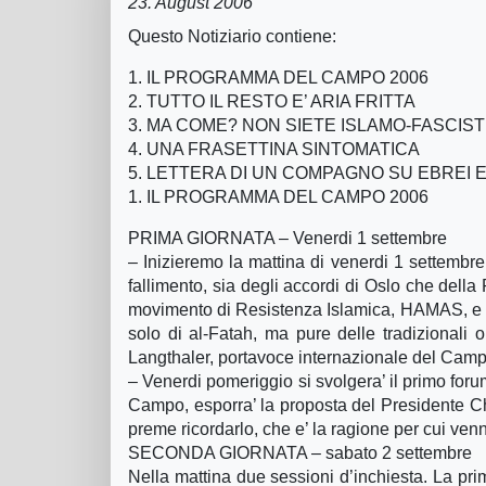
23. August 2006
Questo Notiziario contiene:
1. IL PROGRAMMA DEL CAMPO 2006
2. TUTTO IL RESTO E’ ARIA FRITTA
3. MA COME? NON SIETE ISLAMO-FASCIST
4. UNA FRASETTINA SINTOMATICA
5. LETTERA DI UN COMPAGNO SU EBREI 
1. IL PROGRAMMA DEL CAMPO 2006
PRIMA GIORNATA – Venerdi 1 settembre
– Inizieremo la mattina di venerdi 1 settembre
fallimento, sia degli accordi di Oslo che della
movimento di Resistenza Islamica, HAMAS, e l
solo di al-Fatah, ma pure delle tradizionali
Langthaler, portavoce internazionale del Camp
– Venerdi pomeriggio si svolgera’ il primo for
Campo, esporra’ la proposta del Presidente Cha
preme ricordarlo, che e’ la ragione per cui venn
SECONDA GIORNATA – sabato 2 settembre
Nella mattina due sessioni d’inchiesta. La pri