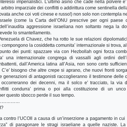
nteressi imperialistici. L’ultimo asino che cade nella polvere e’
bitro imparziale dei conflitti o addirittura come sentinella dell
ovata anche coi voti cinese e russo!) non solo non contempla 
sraele (come la Carta dell’ONU prescrive per ogni paese 
ell’inaudita aggressione israeliana non soltanto nega la d
prevede lo smantellamento.
 Venezuela di Chavez, che ha rotto le sue relazioni dipolomati
 che compongono la cosiddetta comunita’ internazionale si trova, al
punto dei punti: spazzare via con Hezbollah ogni forza comb
a’ una internazionale congrega di vassalli agli ordini dell
battenti, dall’America latina all’Asia, non sono certo sufficient
 C’e’ bisogno che altre crepe si aprano, che nuovi fronti sorg
generazioni di antagonisti raccoglieranno il testimone delle 
occorreranno dei decenni, ma il solco e’ tracciato, la via d
flitti condurra’ prima o poi alla costituzione di un unco
 per questo sbocco perde il suo tempo.
……………
I?
a contro l’UCOII a causa di un’inserzione a pagamento in cui i
zza” di paragonare le stragi israeliane a quelle naziste. La