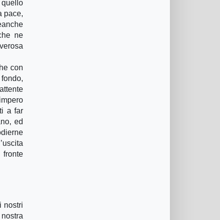
 quello
a pace,
neanche
che ne
overosa
che con
 fondo,
attente
’impero
i a far
ano, ed
odierne
’uscita
 fronte
 nostri
 nostra