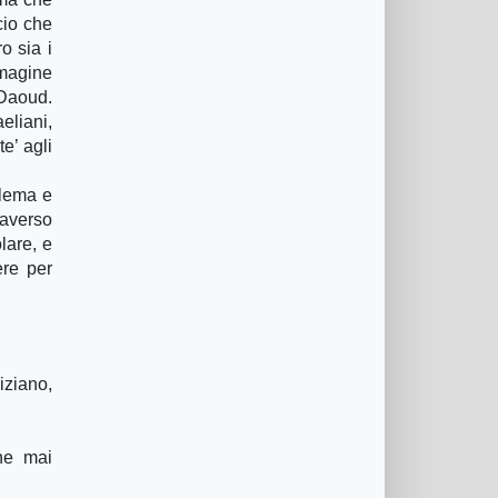
cio che
o sia i
mmagine
 Daoud.
eliani,
e’ agli
Alema e
raverso
lare, e
ere per
iziano,
che mai