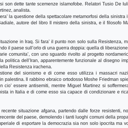
si son dette tante scemenze islamofobe. Relatori Tusio De Iuli
tinez, analista.
era’ la questione della spettacolare metamorfosi della sinistra i
iale, autore del libro Il mistero della sinistra, e il filosofo 
situazione in Iraq. Si fara’ il punto non solo sulla Resistenza, m
o il paese sull’orlo di una guerra doppia: quella di liberazione
varie comunita’, con uno sguardo rivolto al progetto nordameri
alla politica dell’Iran, apparentemente funzionale al disegno imp
della Resistenza irachena.
stione del sionismo e di come esso utilizza i massacri nazi
no in palestina. Il rabbino ebraico ortodosso Moshe Friedman spi
n cio’ essere antisemiti, mentre Miguel Martinez si soffermera
nista in Italia e di come esso sia capace di condizionare e ricat
 recente situazione afgana, partendo dalle forze resistenti, n
a recente del paese, demolendo i tanti luoghi comuni della pro
periale di esportare la democrazia sia non solo ipocrita ma vo