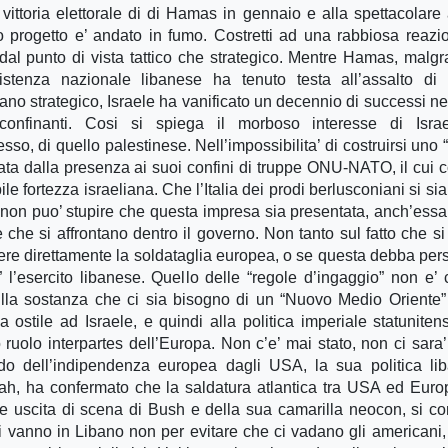
ittoria elettorale di di Hamas in gennaio e alla spettacolare
 progetto e’ andato in fumo. Costretti ad una rabbiosa reazio
a dal punto di vista tattico che strategico. Mentre Hamas, malg
tenza nazionale libanese ha tenuto testa all’assalto di 
ano strategico, Israele ha vanificato un decennio di successi ne
confinanti. Cosi si spiega il morboso interesse di Isra
esso, di quello palestinese. Nell’impossibilita’ di costruirsi uno
urata dalla presenza ai suoi confini di truppe ONU-NATO, il cui 
e fortezza israeliana. Che l’Italia dei prodi berlusconiani si sia 
non puo’ stupire che questa impresa sia presentata, anch’ess
e che si affrontano dentro il governo. Non tanto sul fatto che s
re direttamente la soldataglia europea, o se questa debba per
” l’esercito libanese. Quello delle “regole d’ingaggio” non e’
lla sostanza che ci sia bisogno di un “Nuovo Medio Oriente
a ostile ad Israele, e quindi alla politica imperiale statuniten
ruolo interpartes dell’Europa. Non c’e’ mai stato, non ci sara’
o dell’indipendenza europea dagli USA, la sua politica li
lah, ha confermato che la saldatura atlantica tra USA ed Eur
e uscita di scena di Bush e della sua camarilla neocon, si c
ei vanno in Libano non per evitare che ci vadano gli americani