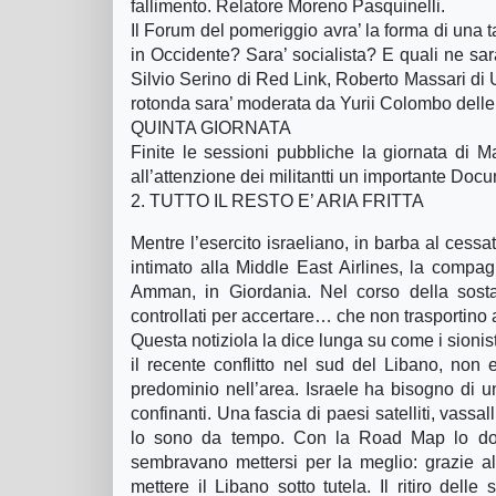
fallimento. Relatore Moreno Pasquinelli.
Il Forum del pomeriggio avra’ la forma di una 
in Occidente? Sara’ socialista? E quali ne sar
Silvio Serino di Red Link, Roberto Massari di 
rotonda sara’ moderata da Yurii Colombo delle 
QUINTA GIORNATA
Finite le sessioni pubbliche la giornata di 
all’attenzione dei militantti un importante Doc
2. TUTTO IL RESTO E’ ARIA FRITTA
Mentre l’esercito israeliano, in barba al cessat
intimato alla Middle East Airlines, la compag
Amman, in Giordania. Nel corso della sosta
controllati per accertare… che non trasportino
Questa notiziola la dice lunga su come i sioni
il recente conflitto nel sud del Libano, non e
predominio nell’area. Israele ha bisogno di u
confinanti. Una fascia di paesi satelliti, vassa
lo sono da tempo. Con la Road Map lo dove
sembravano mettersi per la meglio: grazie al 
mettere il Libano sotto tutela. Il ritiro dell