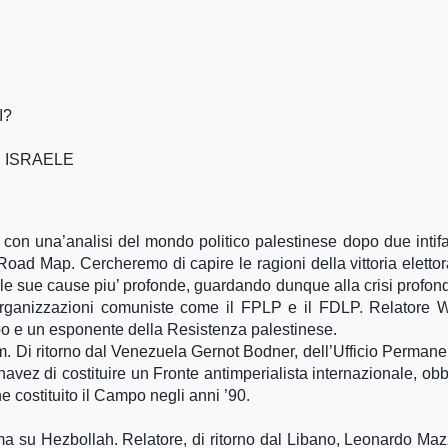
I?
E ISRAELE
 con una’analisi del mondo politico palestinese dopo due intifa
 Road Map. Cercheremo di capire le ragioni della vittoria elettor
e sue cause piu’ profonde, guardando dunque alla crisi profon
 organizzazioni comuniste come il FPLP e il FDLP. Relatore 
o e un esponente della Resistenza palestinese.
um. Di ritorno dal Venezuela Gernot Bodner, dell’Ufficio Permane
vez di costituire un Fronte antimperialista internazionale, obbi
e costituito il Campo negli anni ’90.
ma su Hezbollah. Relatore, di ritorno dal Libano, Leonardo Maz