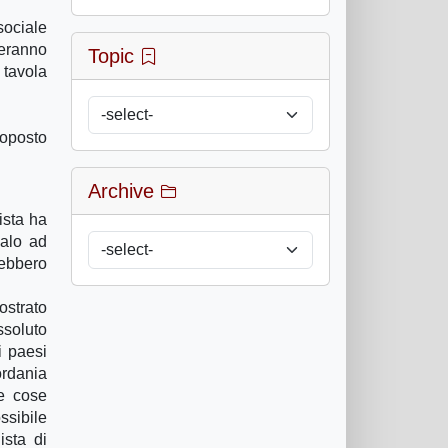
sociale
teranno
Topic
 tavola
toposto
Archive
ista ha
calo ad
rebbero
ostrato
ssoluto
i paesi
ordania
e cose
ssibile
ista di