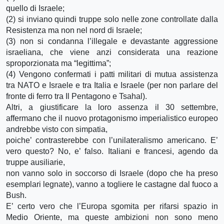
quello di Israele;
(2) si inviano quindi truppe solo nelle zone controllate dalla
Resistenza ma non nel nord di Israele;
(3) non si condanna l’illegale e devastante aggressione
israeliana, che viene anzi considerata una reazione
sproporzionata ma “legittima”;
(4) Vengono confermati i patti militari di mutua assistenza
tra NATO e Israele e tra Italia e Israele (per non parlare del
fronte di ferro tra Il Pentagono e Tsahal).
Altri, a giustificare la loro assenza il 30 settembre,
affermano che il nuovo protagonismo imperialistico europeo
andrebbe visto con simpatia,
poiche’ contrasterebbe con l’unilateralismo americano. E’
vero questo? No, e’ falso. Italiani e francesi, agendo da
truppe ausiliarie,
non vanno solo in soccorso di Israele (dopo che ha preso
esemplari legnate), vanno a togliere le castagne dal fuoco a
Bush.
E’ certo vero che l’Europa sgomita per rifarsi spazio in
Medio Oriente, ma queste ambizioni non sono meno