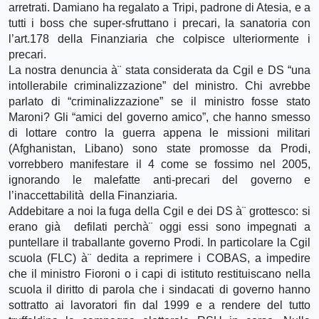
arretrati. Damiano ha regalato a Tripi, padrone di Atesia, e a
tutti i boss che super-sfruttano i precari, la sanatoria con
l’art.178 della Finanziaria che colpisce ulteriormente i
precari.
La nostra denuncia à¨ stata considerata da Cgil e DS “una
intollerabile criminalizzazione” del ministro. Chi avrebbe
parlato di “criminalizzazione” se il ministro fosse stato
Maroni? Gli “amici del governo amico”, che hanno smesso
di lottare contro la guerra appena le missioni militari
(Afghanistan, Libano) sono state promosse da Prodi,
vorrebbero manifestare il 4 come se fossimo nel 2005,
ignorando le malefatte anti-precari del governo e
l’inaccettabilità della Finanziaria.
Addebitare a noi la fuga della Cgil e dei DS à¨ grottesco: si
erano già defilati perchà¨ oggi essi sono impegnati a
puntellare il traballante governo Prodi. In particolare la Cgil
scuola (FLC) à¨ dedita a reprimere i COBAS, a impedire
che il ministro Fioroni o i capi di istituto restituiscano nella
scuola il diritto di parola che i sindacati di governo hanno
sottratto ai lavoratori fin dal 1999 e a rendere del tutto