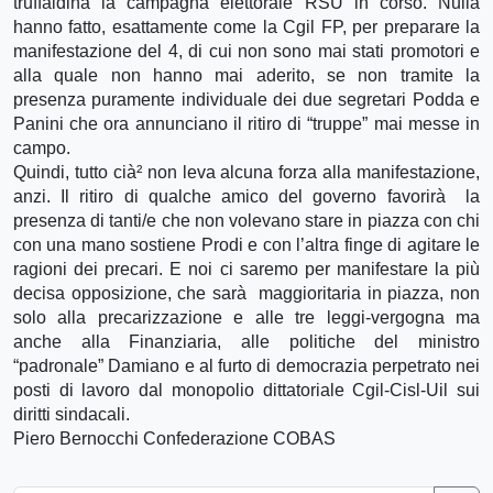
truffaldina la campagna elettorale RSU in corso. Nulla
hanno fatto, esattamente come la Cgil FP, per preparare la
manifestazione del 4, di cui non sono mai stati promotori e
alla quale non hanno mai aderito, se non tramite la
presenza puramente individuale dei due segretari Podda e
Panini che ora annunciano il ritiro di “truppe” mai messe in
campo.
Quindi, tutto cià² non leva alcuna forza alla manifestazione,
anzi. Il ritiro di qualche amico del governo favorirà la
presenza di tanti/e che non volevano stare in piazza con chi
con una mano sostiene Prodi e con l’altra finge di agitare le
ragioni dei precari. E noi ci saremo per manifestare la più
decisa opposizione, che sarà maggioritaria in piazza, non
solo alla precarizzazione e alle tre leggi-vergogna ma
anche alla Finanziaria, alle politiche del ministro
“padronale” Damiano e al furto di democrazia perpetrato nei
posti di lavoro dal monopolio dittatoriale Cgil-Cisl-Uil sui
diritti sindacali.
Piero Bernocchi Confederazione COBAS