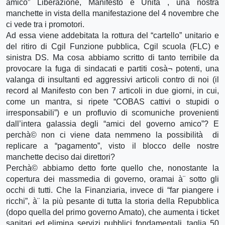
amico” Liberazione, Manifesto e Unità , una nostra
manchette in vista della manifestazione del 4 novembre che
ci vede tra i promotori.
Ad essa viene addebitata la rottura del “cartello” unitario e
del ritiro di Cgil Funzione pubblica, Cgil scuola (FLC) e
sinistra DS. Ma cosa abbiamo scritto di tanto terribile da
provocare la fuga di sindacati e partiti cosà¬ potenti, una
valanga di insultanti ed aggressivi articoli contro di noi (il
record al Manifesto con ben 7 articoli in due giorni, in cui,
come un mantra, si ripete “COBAS cattivi o stupidi o
irresponsabili”) e un profluvio di scomuniche provenienti
dall’intera galassia degli “amici del governo amico”? E
perchà© non ci viene data nemmeno la possibilità di
replicare a “pagamento”, visto il blocco delle nostre
manchette deciso dai direttori?
Perchà© abbiamo detto forte quello che, nonostante la
copertura dei massmedia di governo, oramai à¨ sotto gli
occhi di tutti. Che la Finanziaria, invece di “far piangere i
ricchi”, à¨ la più pesante di tutta la storia della Repubblica
(dopo quella del primo governo Amato), che aumenta i ticket
sanitari ed elimina servizi pubblici fondamentali, taglia 50