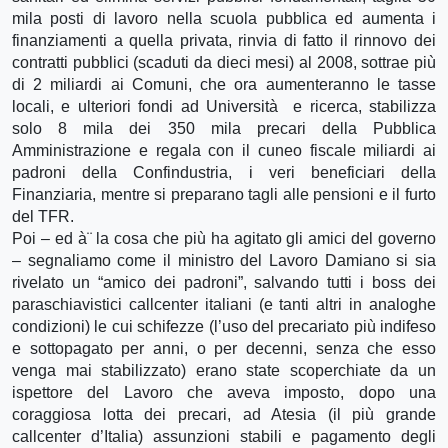
mila posti di lavoro nella scuola pubblica ed aumenta i
finanziamenti a quella privata, rinvia di fatto il rinnovo dei
contratti pubblici (scaduti da dieci mesi) al 2008, sottrae più
di 2 miliardi ai Comuni, che ora aumenteranno le tasse
locali, e ulteriori fondi ad Università e ricerca, stabilizza
solo 8 mila dei 350 mila precari della Pubblica
Amministrazione e regala con il cuneo fiscale miliardi ai
padroni della Confindustria, i veri beneficiari della
Finanziaria, mentre si preparano tagli alle pensioni e il furto
del TFR.
Poi – ed à¨ la cosa che più ha agitato gli amici del governo
– segnaliamo come il ministro del Lavoro Damiano si sia
rivelato un “amico dei padroni”, salvando tutti i boss dei
paraschiavistici callcenter italiani (e tanti altri in analoghe
condizioni) le cui schifezze (l’uso del precariato più indifeso
e sottopagato per anni, o per decenni, senza che esso
venga mai stabilizzato) erano state scoperchiate da un
ispettore del Lavoro che aveva imposto, dopo una
coraggiosa lotta dei precari, ad Atesia (il più grande
callcenter d’Italia) assunzioni stabili e pagamento degli