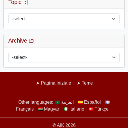
Topic
Archive
Pagina iniziale
Teme
Other languages:
العربية
Español
Français
Magyar
Italiano
Türkçe
© AIK 2026