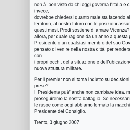
non à¨ ben visto da chi oggi governa l’Italia e c
invece,
dovrebbe chiedersi quanto male sta facendo ai c
territorio, al nostro futuro con le posizioni assu
questi mesi. Prodi sostiene di amare Vicenza?
allora, per quale ragione da un anno a questa p
Presidente o un qualsiasi membro del suo Go
pensato di venire nella nostra città per renders
con
i propri occhi, della situazione e dell’ubicazion
nuova struttura militare.
Per il premier non si torna indietro su decision
prese?
Il Presidente puà² anche non cambiare idea, m
proseguiremo la nostra battaglia. Se necessar
le ruspe come oggi abbiamo fermato la macchi
Presidente del Consiglio.
Trento, 3 giugno 2007