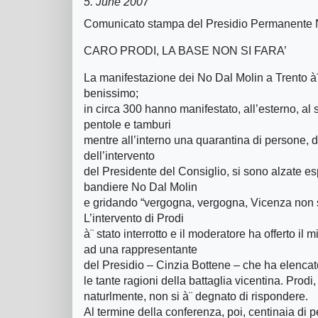
5. June 2007
Comunicato stampa del Presidio Permanente 
CARO PRODI, LA BASE NON SI FARA’
La manifestazione dei No Dal Molin a Trento à
benissimo;
in circa 300 hanno manifestato, all’esterno, al 
pentole e tamburi
mentre all’interno una quarantina di persone, d
dell’intervento
del Presidente del Consiglio, si sono alzate e
bandiere No Dal Molin
e gridando “vergogna, vergogna, Vicenza non 
L’intervento di Prodi
à¨ stato interrotto e il moderatore ha offerto il 
ad una rappresentante
del Presidio – Cinzia Bottene – che ha elencat
le tante ragioni della battaglia vicentina. Prodi,
naturlmente, non si à¨ degnato di rispondere.
Al termine della conferenza, poi, centinaia di