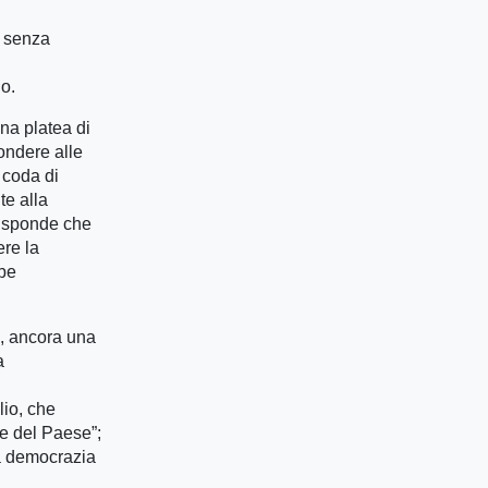
– senza
io.
na platea di
pondere alle
 coda di
te alla
risponde che
ere la
bbe
, ancora una
a
lio, che
e del Paese”;
la democrazia