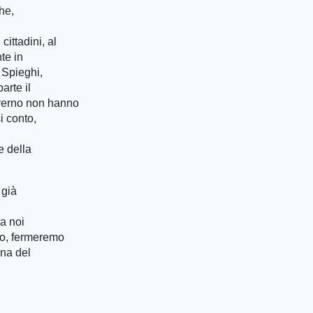
he,
ittadini, al
nte in
 Spieghi,
arte il
verno non hanno
i conto,
e della
i già
a noi
io, fermeremo
na del