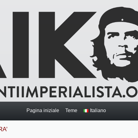
Pagina iniziale
Teme
Italiano
RA’