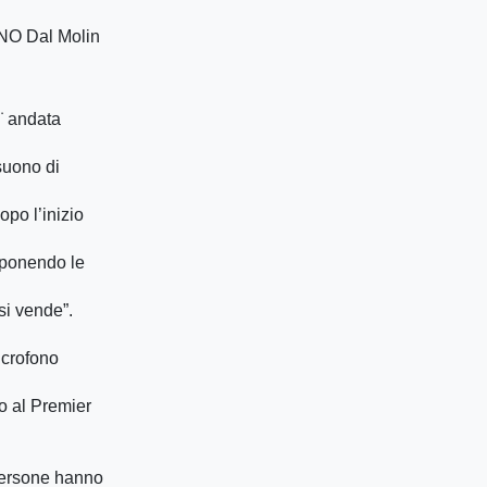
NO Dal Molin
¨ andata
suono di
opo l’inizio
sponendo le
si vende”.
microfono
o al Premier
 persone hanno