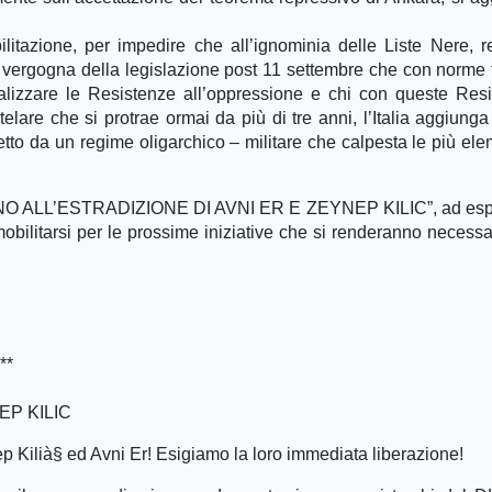
litazione, per impedire che all’ignominia delle Liste Nere, r
 vergogna della legislazione post 11 settembre che con norme t
inalizzare le Resistenze all’oppressione e chi con queste Res
elare che si protrae ormai da più di tre anni, l’Italia aggiung
etto da un regime oligarchico – militare che calpesta le più ele
ello “NO ALL’ESTRADIZIONE DI AVNI ER E ZEYNEP KILIC”, ad es
mobilitarsi per le prossime iniziative che si renderanno necessa
***
EP KILIC
nep Kilià§ ed Avni Er! Esigiamo la loro immediata liberazione!