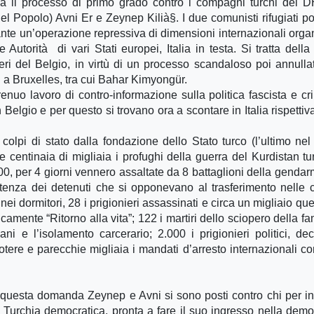
ia il processo di primo grado contro i compagni turchi del
l Popolo) Avni Er e Zeynep Kilià§. I due comunisti rifugiati poli
urante un’operazione repressiva di dimensioni internazionali orga
Autorità di vari Stati europei, Italia in testa. Si tratta della
eri del Belgio, in virtù di un processo scandaloso poi annullato
P a Bruxelles, tra cui Bahar Kimyongür.
uo lavoro di contro-informazione sulla politica fascista e cr
n Belgio e per questo si trovano ora a scontare in Italia rispetti
 colpi di stato dalla fondazione dello Stato turco (l’ultimo nel
 e centinaia di migliaia i profughi della guerra del Kurdistan tu
00, per 4 giorni vennero assaltate da 8 battaglioni della gendar
sistenza dei detenuti che si opponevano al trasferimento nelle c
i dormitori, 28 i prigionieri assassinati e circa un migliaio quell
icamente “Ritorno alla vita”; 122 i martiri dello sciopero della fa
ani e l’isolamento carcerario; 2.000 i prigionieri politici, dec
potere e parecchie migliaia i mandati d’arresto internazionali con
 questa domanda Zeynep e Avni si sono posti contro chi per in
Turchia democratica, pronta a fare il suo ingresso nella demo