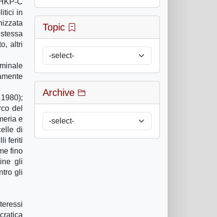
 DHKP-C
tici in
nizzata
Topic
 stessa
, altri
iminale
vamente
Archive
 1980);
rco del
meria e
elle di
i feriti
me fino
ine gli
tro gli
teressi
cratica