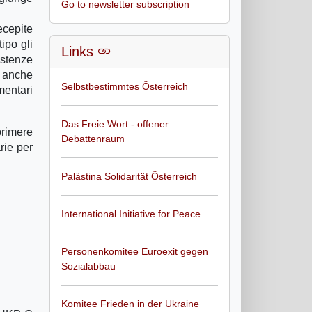
Go to newsletter subscription
ecepite
ipo gli
Links
istenze
a anche
Selbstbestimmtes Österreich
mentari
Das Freie Wort - offener
primere
Debattenraum
rie per
Palästina Solidarität Österreich
International Initiative for Peace
Personenkomitee Euroexit gegen
Sozialabbau
Komitee Frieden in der Ukraine