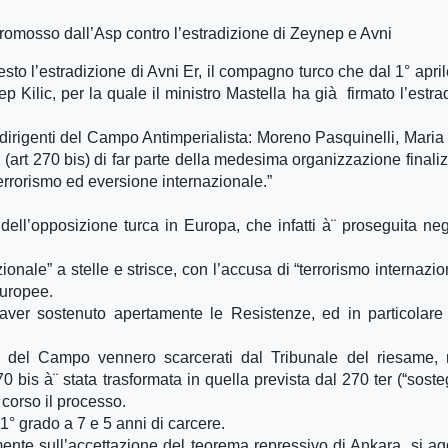
promosso dall’Asp contro l’estradizione di Zeynep e Avni
sto l’estradizione di Avni Er, il compagno turco che dal 1° apri
 Kilic, per la quale il ministro Mastella ha già firmato l’estra
dirigenti del Campo Antimperialista: Moreno Pasquinelli, Maria
 (art 270 bis) di far parte della medesima organizzazione finaliz
terrorismo ed eversione internazionale.”
 dell’opposizione turca in Europa, che infatti à¨ proseguita neg
zionale” a stelle e strisce, con l’accusa di “terrorismo internazi
europee.
aver sostenuto apertamente le Resistenze, ed in particolare
i del Campo vennero scarcerati dal Tribunale del riesame,
 bis à¨ stata trasformata in quella prevista dal 270 ter (“sost
n corso il processo.
1° grado a 7 e 5 anni di carcere.
ente sull’accettazione del teorema repressivo di Ankara, si a