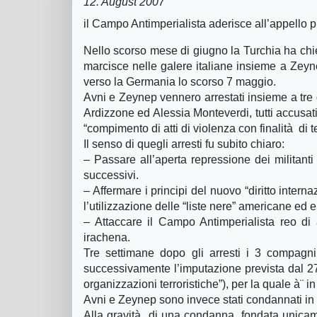
12. August 2007
il Campo Antimperialista aderisce all’appello 
Nello scorso mese di giugno la Turchia ha chie
marcisce nelle galere italiane insieme a Zeynep
verso la Germania lo scorso 7 maggio.
Avni e Zeynep vennero arrestati insieme a tre 
Ardizzone ed Alessia Monteverdi, tutti accusati
“compimento di atti di violenza con finalità di 
Il senso di quegli arresti fu subito chiaro:
– Passare all’aperta repressione dei militanti
successivi.
– Affermare i principi del nuovo “diritto interna
l’utilizzazione delle “liste nere” americane ed 
– Attaccare il Campo Antimperialista reo di 
irachena.
Tre settimane dopo gli arresti i 3 compagn
successivamente l’imputazione prevista dal 270
organizzazioni terroristiche”), per la quale à¨ i
Avni e Zeynep sono invece stati condannati in 
Alla gravità di una condanna, fondata unicam