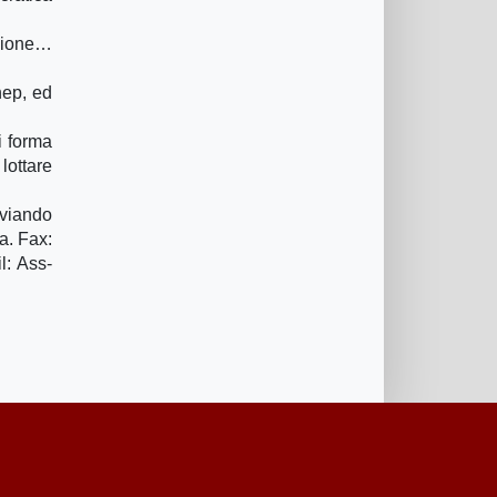
izione…
nep, ed
i forma
lottare
nviando
a. Fax:
l: Ass-