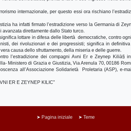
errorismo internazionale, per questo essi ora rischiano l’estrad
tizia ha infatti firmato l’estradizione verso la Germania di Zey
ni avanzata direttamente dallo Stato turco.
ignifica lottare in difesa delle libertà democratiche, contro ogn
i, dei rivoluzionari e dei progressisti; significa in definitiva 
 vera causa dello sfruttamento, della miseria e delle guerre.
ontro l’estradizione dei compagni Avni Er e Zeynep Kilià§ i
la- Ministero di Grazia e Giustizia, Via Arenula 70, 00186 Rom
scenza all’Associazione Solidarietà Proletaria (ASP), e-mai
AVNI ER E ZEYNEP KILIC”
Pagina iniziale
Teme