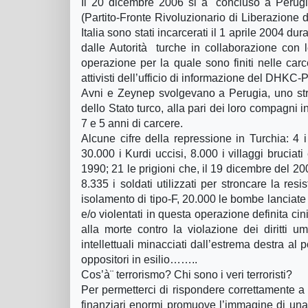
Il 20 dicembre 2006 si à¨ concluso a Perug
(Partito-Fronte Rivoluzionario di Liberazione de
Italia sono stati incarcerati il 1 aprile 2004 d
dalle Autorità turche in collaborazione con le 
operazione per la quale sono finiti nelle carc
attivisti dell’ufficio di informazione del DHKC-
Avni e Zeynep svolgevano a Perugia, uno stren
dello Stato turco, alla pari dei loro compagni i
7 e 5 anni di carcere.
Alcune cifre della repressione in Turchia: 4 i
30.000 i Kurdi uccisi, 8.000 i villaggi bruciati
1990; 21 le prigioni che, il 19 dicembre del 20
8.335 i soldati utilizzati per stroncare la re
isolamento di tipo-F, 20.000 le bombe lanciate ne
e/o violentati in questa operazione definita cin
alla morte contro la violazione dei diritti um
intellettuali minacciati dall’estrema destra al 
oppositori in esilio……..
Cos’à¨ terrorismo? Chi sono i veri terroristi?
Per permetterci di rispondere correttamente a
finanziari enormi promuove l’immagine di una 