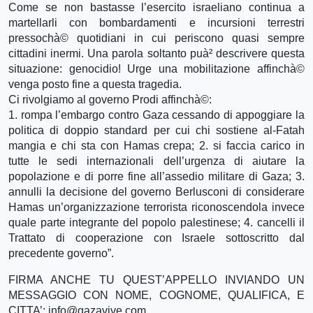
Come se non bastasse l’esercito israeliano continua a
martellarli con bombardamenti e incursioni terrestri
pressochà© quotidiani in cui periscono quasi sempre
cittadini inermi. Una parola soltanto puà² descrivere questa
situazione: genocidio! Urge una mobilitazione affinchà©
venga posto fine a questa tragedia.
Ci rivolgiamo al governo Prodi affinchà©:
1. rompa l’embargo contro Gaza cessando di appoggiare la
politica di doppio standard per cui chi sostiene al-Fatah
mangia e chi sta con Hamas crepa; 2. si faccia carico in
tutte le sedi internazionali dell’urgenza di aiutare la
popolazione e di porre fine all’assedio militare di Gaza; 3.
annulli la decisione del governo Berlusconi di considerare
Hamas un’organizzazione terrorista riconoscendola invece
quale parte integrante del popolo palestinese; 4. cancelli il
Trattato di cooperazione con Israele sottoscritto dal
precedente governo”.
FIRMA ANCHE TU QUEST’APPELLO INVIANDO UN
MESSAGGIO CON NOME, COGNOME, QUALIFICA, E
CITTA’: info@gazavive.com