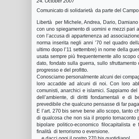
24. October 2007
Comunicato di solidarietà da parte del Campo a
Libertà per Michele, Andrea, Dario, Damiano e 
con uno spiegamento di uomini e mezzi pari a q
con l’accusa di appartenenza ad associazione c
norma inserita negli anni ’70 nel quadro del
ultimo dopo l’11 settembre) in nome della guer
usata sempre più frequentemente allo scopo di
dato, fondato sulla guerra, sullo sfruttament
progresso e del profitto.
Conosciamo personalmente alcuni dei compagni
loro accadde ad alcuni di noi. Con loro abbi
comunisti, anarchici e islamici. Sappiamo del lo
dell’ambiente, di diritti fondamentali e di
prevedibile che qualcuno pensasse di far paga
E l’art. 270 bis serve bene allo scopo, tanto 
di qualcosa che non sia il proprio tornaconto 
bipolare politico-economico filocapitalista e
finalità di terrorismo o eversione.
…e dacci oggi il nostro 270 bis quotidiano!