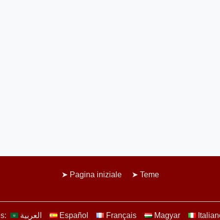
Pagina iniziale
Teme
es:
العربية
Español
Français
Magyar
Italia