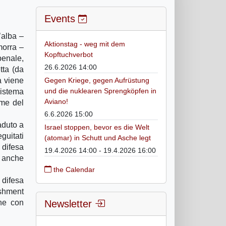
Events
’alba –
Aktionstag - weg mit dem
morra –
Kopftuchverbot
penale,
26.6.2026 14:00
tta (da
a viene
Gegen Kriege, gegen Aufrüstung
und die nuklearen Sprengköpfen in
sistema
Aviano!
ome del
6.6.2026 15:00
aduto a
Israel stoppen, bevor es die Welt
guitati
(atomar) in Schutt und Asche legt
 difesa
19.4.2026 14:00 - 19.4.2026 16:00
a anche
the Calendar
 difesa
ishment
one con
Newsletter