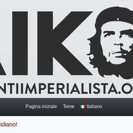
Pagina iniziale
Teme
Italiano
idiano!