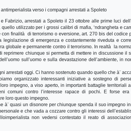
ntimperialista verso i compagni arrestati a Spoleto
Fabrizio, arrestati a Spoleto il 23 ottobre alle prime luci dell
uello utilizzato per i grossi calibri di mafia, ‘ndrangheta e ca
on finalità di terrorismo o eversione, art. 270 bis del codice 
la legislazione di emergenza e costantemente riveduta e corre
ra globale e permanente contro il terrorismo. In realtà la norm
 reprimere chiunque si permetta di mettere in discussione il 
o dell’uomo sull’uomo e sulla devastazione dell’ambiente, in n
 arrestati oggi. Ci hanno sostenuto quando quello che à¨ acc
amo organizzato interessanti iniziative a sostegno di perse
ro impegno, a viso aperto, in importanti battaglie territoriali a
 beni comuni contro l’interesse rapace di pochi. E forse er
re loro questo impegno.
che à¨ quasi un disonore per chiunque spenda il suo impegno in
personale e che vada a cozzare contro gli interessi dell’establ
 filoimperialista non vedersi contestato il reato di associazi