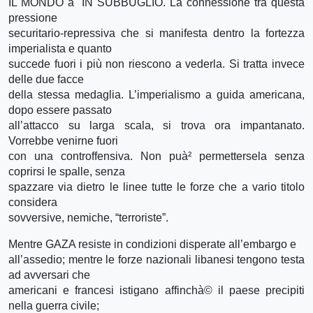
IL MONDO àˆ IN SUBBUGLIO. La connessione tra questa
pressione
securitario-repressiva che si manifesta dentro la fortezza
imperialista e quanto
succede fuori i più non riescono a vederla. Si tratta invece
delle due facce
della stessa medaglia. L’imperialismo a guida americana,
dopo essere passato
all’attacco su larga scala, si trova ora impantanato.
Vorrebbe venirne fuori
con una controffensiva. Non puà² permettersela senza
coprirsi le spalle, senza
spazzare via dietro le linee tutte le forze che a vario titolo
considera
sovversive, nemiche, “terroriste”.
Mentre GAZA resiste in condizioni disperate all’embargo e
all’assedio; mentre le forze nazionali libanesi tengono testa
ad avversari che
americani e francesi istigano affinchà© il paese precipiti
nella guerra civile;