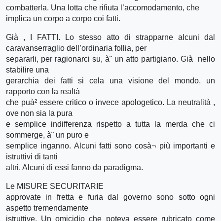
combatterla. Una lotta che rifiuta l’accomodamento, che
implica un corpo a corpo coi fatti.
Già , I FATTI. Lo stesso atto
di strapparne alcuni dal
caravanserraglio dell’ordinaria follia, per
separarli, per ragionarci su, à¨ un atto partigiano. Già nello
stabilire una
gerarchia dei fatti si cela una visione del mondo, un
rapporto con la realtà
che puà² essere critico o invece apologetico. La neutralità ,
ove non sia la pura
e semplice indifferenza rispetto a tutta la merda che ci
sommerge, à¨ un puro e
semplice inganno. Alcuni fatti sono cosà¬ più importanti e
istruttivi di tanti
altri. Alcuni di essi fanno da paradigma.
Le MISURE SECURITARIE
approvate in fretta e furia dal governo sono sotto ogni
aspetto tremendamente
istruttive. Un omicidio che poteva essere rubricato come