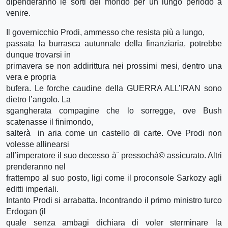
dipenderanno le sorti del mondo per un lungo periodo a
venire.
Il governicchio Prodi, ammesso che resista più a lungo,
passata la burrasca autunnale della finanziaria, potrebbe
dunque trovarsi in
primavera se non addirittura nei prossimi mesi, dentro una
vera e propria
bufera. Le forche caudine della GUERRA ALL’IRAN sono
dietro l’angolo. La
sgangherata compagine che lo sorregge, ove Bush
scatenasse il finimondo,
salterà in aria come un castello di carte. Ove Prodi non
volesse allinearsi
all’imperatore il suo decesso à¨ pressochà© assicurato. Altri
prenderanno nel
frattempo al suo posto, ligi come il proconsole Sarkozy agli
editti imperiali.
Intanto Prodi si arrabatta. Incontrando il primo ministro turco
Erdogan (il
quale senza ambagi dichiara di voler sterminare la