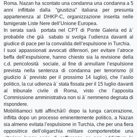
Roma. Nazan ha scontato una condanna una condanna a 5
anni inflittale dalla “giustizia” italiana per presunta
appartenenza al DHKP-C, organizzazione inserita nelle
famigerate Liste Nere dell’Unione Europea.
In serata sarà portata nel CPT di Ponte Galeria ed à¨
probabile che già sabato si svolga l’udienza davanti al
giudice di pace per la convalida dell’espulsione in Turchia.
I suoi appassionati avvocati difensori, per evitare l’atroce
beffa dell’espulsione, hanno chiesto sia la revisione della
c.d. pericolosità sociale, al fine di annullare l’espulsione
prevista nella sentenza di condanna per terrorismo (il
giudizio à¨ previsto per il prossimo 14 luglio), che l’asilo
politico, la cui udienza à¨ stata fissata per il 15 luglio davanti
al tribunale civile di Roma, visto che l’apposita
Commissione amministrativa non si à¨ nemmeno degnata di
rispondere.
Mobilitiamoci tutti affinchà© dopo la lunga carcerazione,
inflitta dopo un processo eminentemente politico, a Nazan
sia almeno evitata l’espulsione in Turchia, che per una fiera
oppositrice dell’oligarchia militare comporterebbe una