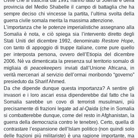
civile che si trascina dal 1991 hanno fatto di Jowhar e della
provincia del Medio Shabelle il campo di battaglia che ha
sempre deciso chi vincesse la partita, l’ultima svolta della
guerra civile somala merita la massima attenzione.
L’importanza che le potenze imperialistiche assegnano alla
Somalia è nota, e ciò spiega sia l’intervento diretto degli
Stati Uniti del dicembre 1992, denominato
Restore Hope
,
con tanto di appoggio di truppe italiane, come pure quello
per interposta persona, ovvero dell’Etiopia del dicembre
2006. Nè va dimenticata la presenza sul territorio somalo di
migliaia di
peacekeepers
inviati dall’Unione Africana, in
verità mercenari al servizio dell’ormai moribondo “governo”
presieduto da Sharif Ahmed.
Da che dipende dunque questa importanza? A sentire gli
invasori e i loro ascari essa dipenderebbe dal fatto che la
Somalia sarebbe un covo di terroristi musulmani, più
precisamente di frazioni legate ad
al-Qaida
(che in Somalia
si combatterebbe dunque, come del resto in Afghanistan, la
guerra della democrazia contro le tenebre). Certo, quella di
contrastare l’espansione dell’Islam politico (non quindi solo
delle frazioni più militariste) è una ragione importante, ma