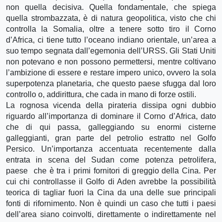
non quella decisiva. Quella fondamentale, che spiega
quella strombazzata, è di natura geopolitica, visto che chi
controlla la Somalia, oltre a tenere sotto tiro il Corno
d’Africa, ci tiene tutto l’oceano indiano orientale, un’area a
suo tempo segnata dall’egemonia dell’URSS. Gli Stati Uniti
non potevano e non possono permettersi, mentre coltivano
l’ambizione di essere e restare impero unico, ovvero la sola
superpotenza planetaria, che questo paese sfugga dal loro
controllo o, addirittura, che cada in mano di forze ostili.
La rognosa vicenda della pirateria dissipa ogni dubbio
riguardo all’importanza di dominare il Corno d’Africa, dato
che di qui passa, galleggiando su enormi cisterne
galleggianti, gran parte del petrolio estratto nel Golfo
Persico. Un’importanza accentuata recentemente dalla
entrata in scena del Sudan come potenza petrolifera,
paese che è tra i primi fornitori di greggio della Cina. Per
cui chi controllasse il Golfo di Aden avrebbe la possibilità
teorica di tagliar fuori la Cina da una delle sue principali
fonti di rifornimento. Non è quindi un caso che tutti i paesi
dell’area siano coinvolti, direttamente o indirettamente nel