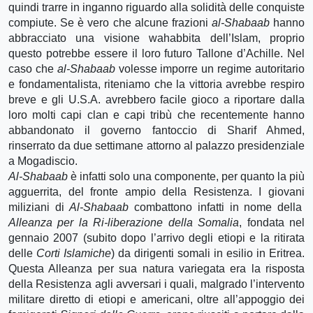
quindi trarre in inganno riguardo alla solidità delle conquiste
compiute. Se è vero che alcune frazioni
al-Shabaab
hanno
abbracciato una visione wahabbita dell’Islam, proprio
questo potrebbe essere il loro futuro Tallone d’Achille. Nel
caso che
al-Shabaab
volesse imporre un regime autoritario
e fondamentalista, riteniamo che la vittoria avrebbe respiro
breve e gli U.S.A. avrebbero facile gioco a riportare dalla
loro molti capi clan e capi tribù che recentemente hanno
abbandonato il governo fantoccio di Sharif Ahmed,
rinserrato da due settimane attorno al palazzo presidenziale
a Mogadiscio.
Al-Shabaab
è infatti solo una componente, per quanto la più
agguerrita, del fronte ampio della Resistenza. I giovani
miliziani di
Al-Shabaab
combattono infatti in nome della
Alleanza per la Ri-liberazione della Somalia
, fondata nel
gennaio 2007 (subito dopo l’arrivo degli etiopi e la ritirata
delle
Corti Islamiche
) da dirigenti somali in esilio in Eritrea.
Questa Alleanza per sua natura variegata era la risposta
della Resistenza agli avversari i quali, malgrado l’intervento
militare diretto di etiopi e americani, oltre all’appoggio dei