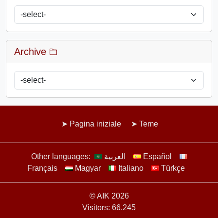
Archive
Pagina iniziale
Teme
Other languages:
العربية
Español
Français
Magyar
Italiano
Türkçe
© AIK 2026
Visitors: 66.245