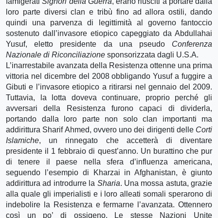
famigerati
Signori della Guerra
, erano riusciti a portare dalla
loro parte diversi clan e tribù fino ad allora ostili, dando
quindi una parvenza di legittimità al governo fantoccio
sostenuto dall’invasore etiopico capeggiato da Abdullahai
Yusuf, eletto presidente da una pseudo
Conferenza
Nazionale di Riconciliazione
sponsorizzata dagli U.S.A.
L’inarrestabile avanzata della Resistenza ottenne una prima
vittoria nel dicembre del 2008 obbligando Yusuf a fuggire a
Gibuti e l’invasore etiopico a ritirarsi nel gennaio del 2009.
Tuttavia, la lotta doveva continuare, proprio perché gli
avversari della Resistenza furono capaci di dividerla,
portando dalla loro parte non solo clan importanti ma
addirittura Sharif Ahmed, ovvero uno dei dirigenti delle
Corti
Islamiche
, un rinnegato che accetterà di diventare
presidente il 1 febbraio di quest’anno. Un burattino che pur
di tenere il paese nella sfera d’influenza americana,
seguendo l’esempio di Kharzai in Afghanistan, è giunto
addirittura ad introdurre la
Sharia
. Una mossa astuta, grazie
alla quale gli imperialisti e i loro alleati somali sperarono di
indebolire la Resistenza e fermarne l’avanzata. Ottennero
così un po’ di ossigeno. Le stesse Nazioni Unite