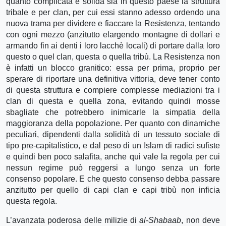
quanto complicata e solida sia in questo paese la struttura
tribale e per clan, per cui essi stanno adesso ordendo una
nuova trama per dividere e fiaccare la Resistenza, tentando
con ogni mezzo (anzitutto elargendo montagne di dollari e
armando fin ai denti i loro lacchè locali) di portare dalla loro
questo o quel clan, questa o quella tribù. La Resistenza non
è infatti un blocco granitico: essa per prima, proprio per
sperare di riportare una definitiva vittoria, deve tener conto
di questa struttura e compiere complesse mediazioni tra i
clan di questa e quella zona, evitando quindi mosse
sbagliate che potrebbero inimicarle la simpatia della
maggioranza della popolazione. Per quanto con dinamiche
peculiari, dipendenti dalla solidità di un tessuto sociale di
tipo pre-capitalistico, e dal peso di un Islam di radici sufiste
e quindi ben poco salafita, anche qui vale la regola per cui
nessun regime può reggersi a lungo senza un forte
consenso popolare. E che questo consenso debba passare
anzitutto per quello di capi clan e capi tribù non inficia
questa regola.
L’avanzata poderosa delle milizie di
al-Shabaab
, non deve