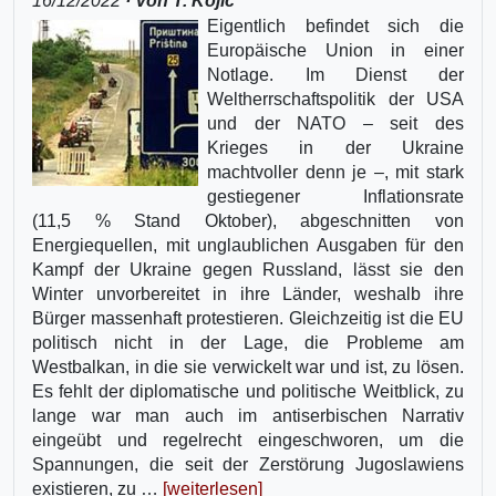
16/12/2022
· Von T. Kojic
Eigentlich befindet sich die
Europäische Union in einer
Notlage. Im Dienst der
Weltherrschaftspolitik der USA
und der NATO – seit des
Krieges in der Ukraine
machtvoller denn je –, mit stark
gestiegener Inflationsrate
(11,5 % Stand Oktober), abgeschnitten von
Energiequellen, mit unglaublichen Ausgaben für den
Kampf der Ukraine gegen Russland, lässt sie den
Winter unvorbereitet in ihre Länder, weshalb ihre
Bürger massenhaft protestieren. Gleichzeitig ist die EU
politisch nicht in der Lage, die Probleme am
Westbalkan, in die sie verwickelt war und ist, zu lösen.
Es fehlt der diplomatische und politische Weitblick, zu
lange war man auch im antiserbischen Narrativ
eingeübt und regelrecht eingeschworen, um die
Spannungen, die seit der Zerstörung Jugoslawiens
existieren, zu …
[weiterlesen]