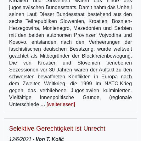
Kroatien und Slowenien waren das Ende des
jugoslawischen Bundesstaats. Damit nahm das Unheil
seinen Lauf. Dieser Bundesstaat, bestehend aus den
sechs Teilrepubliken Slowenien, Kroatien, Bosnien-
Herzegowina, Montenegro, Mazedonien und Serbien
mit den beiden autonomen Provinzen Vojvodina und
Kosovo, entstanden nach den Verheerungen der
faschistischen deutschen Besatzung, wurde weltweit
geachtet als Mitbegründer der Blockfreienbewegung.
Die von Kroatien und Slovenien beriebenen
Sezessionen vor 30 Jahren waren der Auftakt zu den
schwersten bewaffneten Konflikten in Europa nach
dem Zweiten Weltkrieg, die 1999 im NATO-Krieg
gegen das verbliebene Jugoslawien kulminierten.
Vielfältige innenpolitische Gründe, (regionale
Unterschiede …
[weiterlesen]
Selektive Gerechtigkeit ist Unrecht
12/6/2021
· Von T. Kojić