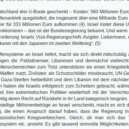
schland drei U-Boote geschenkt – Kosten: 560 Millionen Eur
enantrieb ausgeliefert, die insgesamt über eine Milliarde Euro
er für 333 Millionen Euro aufkommen (4). Israel rüstet diese 
funktionieren – das ist der Bundesregierung bekannt. Und wenn
e Forderung Israels Vize-Regierungschefs Avigdor Liebermann, 
kaner mit den Japanern im zweiten Weltkrieg“. (5)
systeme an Israel liefert, macht sie sich direkt mitschuldig
egen die Palästinenser, Libanesen und demnächst vielleicht
nschenrechten zum Trotz unterstützen sie einen Kriegstreib
Waffen nutzt, Zivilisten als Schutzschilder missbraucht, UN-
 Gaza-Streifen herbeiführt und dem Libanon mit dem nächste
haben die Israelis erfolgreich zum Scheitern gebracht, währ
 ihre extremistischen Politiker wiederholt mit der Vernicht
eitig deren Recht auf Rückkehr in ihr Land kategorisch leugnen.
ellige Millionenbeträge an Israel verschenkt, macht es sich 
g, die einen Anspruch darauf haben, dass die Regierung in
rassistischen Kriegsverbrechern. Gleich, ob man sich das
gssystem etc. ansieht: Es gibt tausend sinnvolle Möglichkeiten