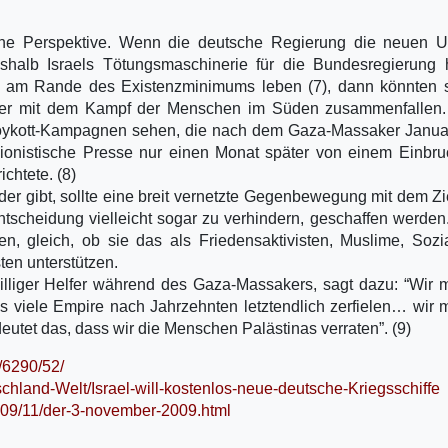
eine Perspektive. Wenn die deutsche Regierung die neuen U
weshalb Israels Tötungsmaschinerie für die Bundesregierung
ier am Rande des Existenzminimums leben (7), dann könnten 
eder mit dem Kampf der Menschen im Süden zusammenfallen.
oykott-Kampagnen sehen, die nach dem Gaza-Massaker Janua
 zionistische Presse nur einen Monat später von einem Einbr
chtete. (8)
der gibt, sollte eine breit vernetzte Gegenbewegung mit dem Zi
ntscheidung vielleicht sogar zu verhindern, geschaffen werden.
 gleich, ob sie das als Friedensaktivisten, Muslime, Sozia
ten unterstützen.
williger Helfer während des Gaza-Massakers, sagt dazu: “Wir
s viele Empire nach Jahrzehnten letztendlich zerfielen… wir
eutet das, dass wir die Menschen Palästinas verraten”. (9)
w/6290/52/
schland-Welt/Israel-will-kostenlos-neue-deutsche-Kriegsschiffe
2009/11/der-3-november-2009.html