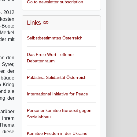
Go to newsletter subscription
o. 2012
 kosten
Links
U-Boote
 Merkel
Selbstbestimmtes Österreich
der mit
Das Freie Wort - offener
 an den
Debattenraum
 Syrer,
er, der
Palästina Solidarität Österreich
Gebäude
n Krieg
end sie
International Initiative for Peace
ung der
Personenkomitee Euroexit gegen
darüber
Sozialabbau
 ihrem
 Thema
, diese
Komitee Frieden in der Ukraine