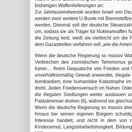
bisherigen Waffenlieferungen an:
Zur Jahrtausendwende wurden Israel von Deut
werden zwei weitere U-Boote mit Brennstoffzell
werden. Diesmal soll der deutsche Steuerzahl
um, sodass sie als Träger für Nuklearwaffen 
die Zeitung liest, weiß sie vielleicht um di
dem Gazastreifen verfahren will „wie die Ameri
Wenn die deutsche Regierung so massiv Waffen
Verbrechen des zionistischen Terrorismus g
Iraner… Ihrem Gequatsche von Frieden und Me
unverhältnismäßig Gewalt anwendet, illegale 
bombardiert, eine humanitäre Katastrophe im
droht. Jeden Friedensversuch im Nahen Osten 
die illegalen Siedlungen weiter ausbauen und
Palästinenser drohen (6), während sie gleichz
Wenn die deutsche Regierung so massiv dreist
hinaus bei seinen eigenen Bürgern schuldi
Interesse handelt, und nicht in dem von 
Kinderarmut, Langzeitarbeitslosigkeit, Bildun