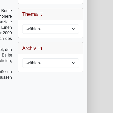
-Boote
Thema
 höhere
soziale
 Einen
r 2009
uch des
Archiv
el, den
 Es ist
listen,
 müssen
 müssen