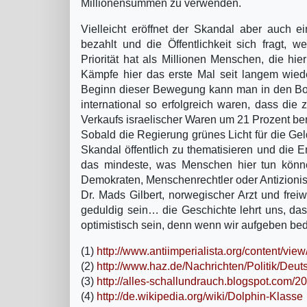
Millionensummen zu verwenden.
Vielleicht eröffnet der Skandal aber auch 
bezahlt und die Öffentlichkeit sich fragt, 
Priorität hat als Millionen Menschen, die h
Kämpfe hier das erste Mal seit langem wi
Beginn dieser Bewegung kann man in den B
international so erfolgreich waren, dass die
Verkaufs israelischer Waren um 21 Prozent beri
Sobald die Regierung grünes Licht für die Gel
Skandal öffentlich zu thematisieren und die E
das mindeste, was Menschen hier tun können,
Demokraten, Menschenrechtler oder Antizionis
Dr. Mads Gilbert, norwegischer Arzt und frei
geduldig sein… die Geschichte lehrt uns, das
optimistisch sein, denn wenn wir aufgeben bed
(1)
http://www.antiimperialista.org/content/vie
(2)
http://www.haz.de/Nachrichten/Politik/Deut
(3)
http://alles-schallundrauch.blogspot.com/
(4)
http://de.wikipedia.org/wiki/Dolphin-Klasse