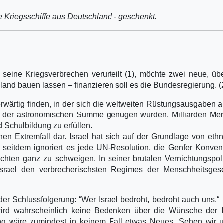
e Kriegsschiffe aus Deutschland - geschenkt.
 seine Kriegsverbrechen verurteilt (1), möchte zwei neue, ü
and bauen lassen – finanzieren soll es die Bundesregierung. (
wärtig finden, in der sich die weltweiten Rüstungsausgaben a
ile der astronomischen Summe genügen würden, Milliarden M
 Schulbildung zu erfüllen.
inen Extremfall dar. Israel hat sich auf der Grundlage von eth
seitdem ignoriert es jede UN-Resolution, die Genfer Konven
hten ganz zu schweigen. In seiner brutalen Vernichtungspoli
srael den verbrecherischsten Regimes der Menschheitsgesc
er Schlussfolgerung: “Wer Israel bedroht, bedroht auch uns.“ 
ird wahrscheinlich keine Bedenken über die Wünsche der Is
ng wäre zumindest in keinem Fall etwas Neues. Sehen wir u