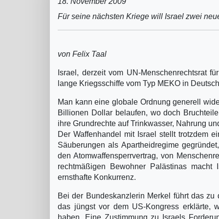
18. November 2009
Für seine nächsten Kriege will Israel zwei neu
von Felix Taal
Israel, derzeit vom UN-Menschenrechtsrat für
lange Kriegsschiffe vom Typ MEKO in Deutschl
Man kann eine globale Ordnung generell wider
Billionen Dollar belaufen, wo doch Bruchte
ihre Grundrechte auf Trinkwasser, Nahrung und
Der Waffenhandel mit Israel stellt trotzdem e
Säuberungen als Apartheidregime gegründet, 
den Atomwaffensperrvertrag, von Menschenrec
rechtmäßigen Bewohner Palästinas macht I
ernsthafte Konkurrenz.
Bei der Bundeskanzlerin Merkel führt das zu d
das jüngst vor dem US-Kongress erklärte, w
haben. Eine Zustimmung zu Israels Forderu