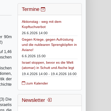
Termine
Aktionstag - weg mit dem
Kopftuchverbot
26.6.2026 14:00
ber 90m
Gegen Kriege, gegen Aufrüstung
2)
und die nuklearen Sprengköpfen in
Aviano!
uf 1,46
6.6.2026 15:00
enschen
Israel stoppen, bevor es die Welt
(atomar) in Schutt und Asche legt
nischen
tionen,
19.4.2026 14:00 - 19.4.2026 16:00
tik der
zum Kalender
hichte
(3) Die
Newsletter
raelis
ns die