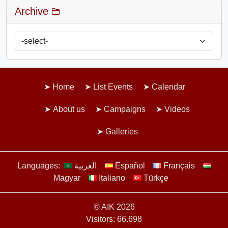
Archive
Home
List Events
Calendar
About us
Campaigns
Videos
Galleries
Français
Español
العربية
Languages:
Magyar
Italiano
Türkçe
© AIK 2026
Visitors: 66.698