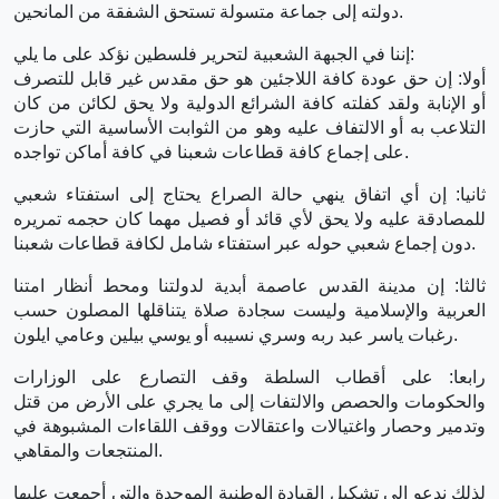
دولته إلى جماعة متسولة تستحق الشفقة من المانحين.
إننا في الجبهة الشعبية لتحرير فلسطين نؤكد على ما يلي:
أولا: إن حق عودة كافة اللاجئين هو حق مقدس غير قابل للتصرف
أو الإنابة ولقد كفلته كافة الشرائع الدولية ولا يحق لكائن من كان
التلاعب به أو الالتفاف عليه وهو من الثوابت الأساسية التي حازت
على إجماع كافة قطاعات شعبنا في كافة أماكن تواجده.
ثانيا: إن أي اتفاق ينهي حالة الصراع يحتاج إلى استفتاء شعبي
للمصادقة عليه ولا يحق لأي قائد أو فصيل مهما كان حجمه تمريره
دون إجماع شعبي حوله عبر استفتاء شامل لكافة قطاعات شعبنا.
ثالثا: إن مدينة القدس عاصمة أبدية لدولتنا ومحط أنظار امتنا
العربية والإسلامية وليست سجادة صلاة يتناقلها المصلون حسب
رغبات ياسر عبد ربه وسري نسيبه أو يوسي بيلين وعامي ايلون.
رابعا: على أقطاب السلطة وقف التصارع على الوزارات
والحكومات والحصص والالتفات إلى ما يجري على الأرض من قتل
وتدمير وحصار واغتيالات واعتقالات ووقف اللقاءات المشبوهة في
المنتجعات والمقاهي.
لذلك ندعو إلى تشكيل القيادة الوطنية الموحدة والتي أجمعت عليها