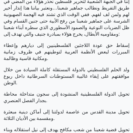
إننا في الجبهة الشعبية لتحرير فلسطين نحذر هؤلاء من المضي في
طريق التفريط ونطالب جماهير شعبنا…ونعتبر بياننا هذا إنذار أخير
لهم ولمن لف لفهم. ففي الوقت الذي تشتد فيه الهجمة الصهيونية
الشرسة على جماهير شعبنا من رفح الأبية حتى جنين القسام وفي
ظل الضربات النوعية والصمود الأسطوري الذي سطره أبناء شعبنا
ومقاوميه الأبطال، يخرج هؤلاء بمبادرة جنيف والتي تهدف إلى:
إسقاط حق عودة اللاجئين الفلسطينيين إلى ديارهم وإعطاء
المبررات لبعض الأنظمة العربية لتوطينهم في ظروف زمانية
ومكانية قاسية وظالمة.
ولد الحلم الفلسطيني بالدولة المستقلة كاملة السيادة من خلال
موافقتهم على إبقاء غالبية المستوطنات السرطانية داخل ربوع
الوطن.
تحويل الدولة الفلسطينية المنشودة إلى سجون متداخلة محاطة
بجدار الفصل العنصري.
تحويل مدينة القدس من عاصمة لدولتنا إلى أماكن دينية مبعثرة
ومقسمة بين الأديان الثلاثة.
تحويل قضية شعبنا من شعب مكافح يهدف إلى نيل استقلاله وبناء