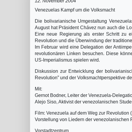
12. November 2004
Venezuelas Kampf um die Volksmacht
Die bolivarianische Umgestaltung Venezuel
August hat Präsident Chávez nun auch die L
Eine neue Regierung als erster Schritt zu 
Revolution und die Überwindung der traditionel
Im Februar wird eine Delegation der Antiimper
revolutionären Linken besuchen. Diese könne
US-Imperialismus spielen wird.
Diskussion zur Entwicklung der bolivarianis
Revolution” und der Volksmachtperspektive der
Mit:
Gernot Bodner, Leiter der Venezuela-Delegatio
Alejo Siso, Aktivist der venezolanischen St
Film: Venezuela auf dem Weg zur Revolution (s
Vorstellung von Liedern der venezolanischen R
Vorstadtzentrum