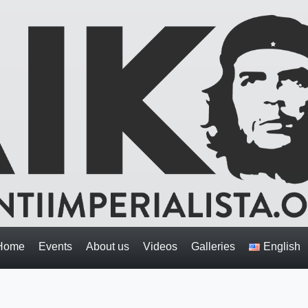
Home
Events
About us
Videos
Galleries
English