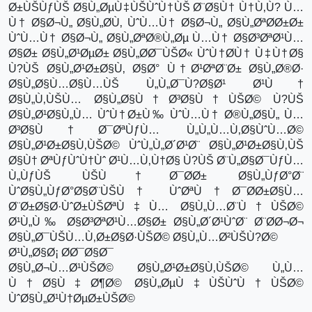
Ø±ÙŠÙƒÙŠ Ø§Ù„ØµÙ‡ÙŠÙˆÙ†ÙŠ Ø¨Ø§Ù† Ù†Ù‚Ù? Ù…
Ù† Ø§Ø¬Ù„ Ø§Ù„Ø­Ù‚ ÙˆÙ…Ù† Ø§Ø¬Ù„ Ø§Ù„ØªØ­Ø±Ø±
ÙˆÙ…Ù† Ø§Ø¬Ù„ Ø§Ù„ØªØ®Ù„Øµ Ù…Ù† Ø§Ø³ØªØ¹Ù…
Ø§Ø± Ø§Ù„Ø¹ØµØ± Ø§Ù„Ø­Ø¯ÙŠØ« ÙˆÙ†Ø­Ù† Ù‡Ù†Ø§
Ù?ÙŠ Ø§Ù„Ø¹Ø±Ø§Ù‚ Ø§Ø° Ù†Ø¹ØªØ¨Ø± Ø§Ù„Ø®Ø·
Ø§Ù„Ø§Ù…Ø§Ù…ÙŠ Ù„Ù„Ø¯Ù?Ø§Ø¹ Ø¹Ù†
Ø§Ù„Ù‚ÙŠÙ… Ø§Ù„Ø§Ù†Ø³Ø§Ù†ÙŠØ© Ù?ÙŠ
Ø§Ù„Ø¹Ø§Ù„Ù… ÙˆÙ†Ø±Ù‰ ÙˆÙ…Ù† Ø®Ù„Ø§Ù„ Ù…
Ø³Ø§Ù†Ø¯ØªÙƒÙ… Ù„Ù„Ù…Ù‚Ø§ÙˆÙ…Ø©
Ø§Ù„Ø¹Ø±Ø§Ù‚ÙŠØ© ÙˆÙ„Ù„Ø´Ø¹Ø¨ Ø§Ù„Ø¹Ø±Ø§Ù‚ÙŠ
Ø§Ù† ØªÙƒÙˆÙ†Ùˆ Ø¹Ù…Ù‚Ù†Ø§ Ù?ÙŠ Ø¨Ù„Ø§Ø¯ÙƒÙ…
Ù„ÙƒÙŠ ÙŠÙ†Ø¯Ø­Ø± Ø§Ù„ÙƒØ°Ø¨
ÙˆØ§Ù„ÙƒØ°Ø§Ø¨ÙŠÙ† ÙˆØªÙ†Ø¯Ø­Ø±Ø§Ù…
Ø¨Ø±Ø§Ø·ÙˆØ±ÙŠØªÙ‡Ù… Ø§Ù„Ù…Ø¨Ù†ÙŠØ©
Ø¹Ù„Ù‰ Ø§Ø³ØªØ¹Ù…Ø§Ø± Ø§Ù„Ø´Ø¹ÙˆØ¨ Ø¨Ø­Ø¬Ø¬
Ø§Ù„Ø¯ÙŠÙ…Ù‚Ø±Ø§Ø·ÙŠØ© Ø§Ù„Ù…Ø²ÙŠÙ?Ø©
Ø¹Ù„Ø§Ø¡ Ø­Ø¯Ø§Ø¯
Ø§Ù„Ø¬Ù…Ø¹ÙŠØ© Ø§Ù„Ø¹Ø±Ø§Ù‚ÙŠØ© Ù„Ù…
Ù†Ø§Ù‡Ø¶Ø© Ø§Ù„ØµÙ‡ÙŠÙˆÙ†ÙŠØ©
ÙˆØ§Ù„Ø¹Ù†ØµØ±ÙŠØ©