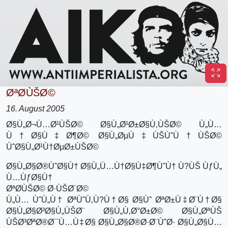
ØªØ­ÙŠØ©
16. August 2005
Ø§Ù„Ø¬Ù…Ø¹ÙŠØ© Ø§Ù„Ø¹Ø±Ø§Ù‚ÙŠØ© Ù„Ù…
Ù†Ø§Ù‡Ø¶Ø© Ø§Ù„ØµÙ‡ÙŠÙˆÙ†ÙŠØ©
ÙˆØ§Ù„Ø¹Ù†ØµØ±ÙŠØ©
Ø§Ù„Ø§Ø®ÙˆØ§Ù† Ø§Ù„Ù…Ù†Ø§Ù‡Ø¶ÙˆÙ† Ù?ÙŠ ÙƒÙ„
Ù…ÙƒØ§Ù†
ØªØ­ÙŠØ© Ø·ÙŠØ¨Ø©
Ù„Ù… ÙˆÙ„Ù† ØªÙˆÙ‚Ù?Ù†Ø§ Ø§Ùˆ ØªØ±Ù‡Ø¨Ù†Ø§
Ø§Ù„Ø§Ø³Ø§Ù„ÙŠØ¨ Ø§Ù„Ù‚Ø°Ø±Ø© Ø§Ù„ØªÙŠ
ÙŠØ³ØªØ®Ø¯Ù…Ù‡Ø§ Ø§Ù„Ø§Ø®Ø·Ø¨ÙˆØ· Ø§Ù„Ø§Ù…