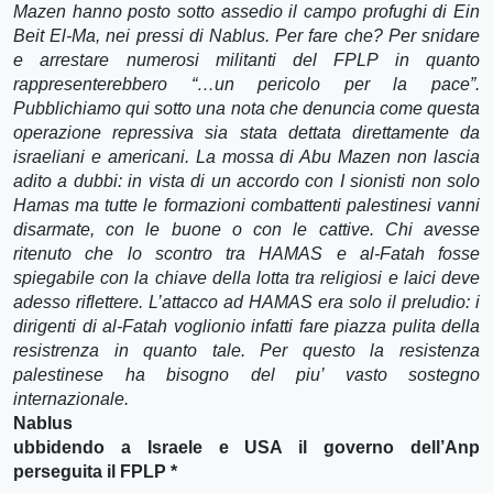
Mazen hanno posto sotto assedio il campo profughi di Ein
Beit El-Ma, nei pressi di Nablus. Per fare che? Per snidare
e arrestare numerosi militanti del FPLP in quanto
rappresenterebbero “…un pericolo per la pace”.
Pubblichiamo qui sotto una nota che denuncia come questa
operazione repressiva sia stata dettata direttamente da
israeliani e americani. La mossa di Abu Mazen non lascia
adito a dubbi: in vista di un accordo con I sionisti non solo
Hamas ma tutte le formazioni combattenti palestinesi vanni
disarmate, con le buone o con le cattive. Chi avesse
ritenuto che lo scontro tra HAMAS e al-Fatah fosse
spiegabile con la chiave della lotta tra religiosi e laici deve
adesso riflettere. L’attacco ad HAMAS era solo il preludio: i
dirigenti di al-Fatah voglionio infatti fare piazza pulita della
resistrenza in quanto tale. Per questo la resistenza
palestinese ha bisogno del piu’ vasto sostegno
internazionale.
Nablus
ubbidendo a Israele e USA il governo dell’Anp
perseguita il FPLP *