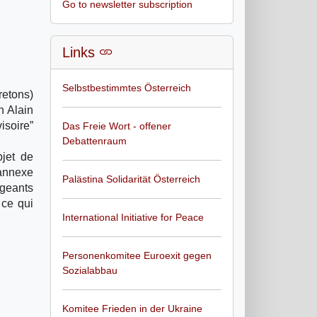
Go to newsletter subscription
Links
Selbstbestimmtes Österreich
retons)
n Alain
isoire”
Das Freie Wort - offener
Debattenraum
bjet de
 annexe
Palästina Solidarität Österreich
igeants
 ce qui
International Initiative for Peace
Personenkomitee Euroexit gegen
Sozialabbau
Komitee Frieden in der Ukraine