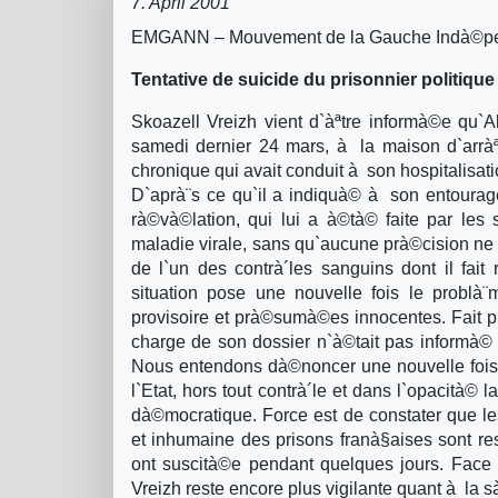
7. April 2001
EMGANN – Mouvement de la Gauche Indà©pend
Tentative de suicide du prisonnier politiqu
Skoazell Vreizh vient d`àªtre informà©e qu`Al
samedi dernier 24 mars, à la maison d`arràªt 
chronique qui avait conduit à son hospitalisat
D`aprà¨s ce qu`il a indiquà© à son entourage
rà©và©lation, qui lui a à©tà© faite par les 
maladie virale, sans qu`aucune prà©cision ne l
de l`un des contrà´les sanguins dont il fait
situation pose une nouvelle fois le problà
provisoire et prà©sumà©es innocentes. Fait plu
charge de son dossier n`à©tait pas informà© de
Nous entendons dà©noncer une nouvelle fois l
l`Etat, hors tout contrà´le et dans l`opacità© l
dà©mocratique. Force est de constater que le
et inhumaine des prisons franà§aises sont re
ont suscità©e pendant quelques jours. Face 
Vreizh reste encore plus vigilante quant à la 