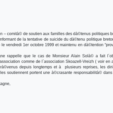
on – comità© de soutien aux familles des dà©tenus politiques b
formant de la tentative de suicide du dà©tenu politique breto
) le vendredi 1er octobre 1999 et maintenu en dà©tention “prov
ne rappelle que le cas de Monsieur Alain Solà© a fait l´o
ssociation comme de l´association Skoazell-Vreizh ( voir en
à©venus depuis longtemps et à plusieurs reprises, les dir
i les soutiennent portent une à©crasante responsabilità© dans
tagne,