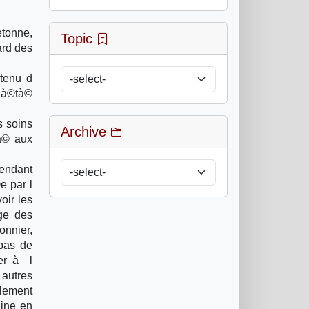
tonne,
Topic
ard des
tenu d
 à©tà©
s soins
Archive
sà© aux
pendant
e par l
oir les
nge des
onnier,
pas de
er à l
 autres
llement
line en