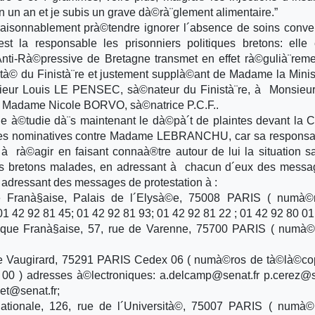
un an et je subis un grave dà©rà¨glement alimentaire.”
 raisonnablement prà©tendre ignorer l´absence de soins conv
st la responsable les prisonniers politiques bretons: elle
Anti-Rà©pressive de Bretagne transmet en effet rà©gulià¨rem
 du Finistà¨re et justement supplà©ant de Madame la Minis
eur Louis LE PENSEC, sà©nateur du Finistà¨re, à Monsieur
 Madame Nicole BORVO, sà©natrice P.C.F..
e à©tudie dà¨s maintenant le dà©pà´t de plaintes devant la 
ntes nominatives contre Madame LEBRANCHU, car sa responsa
rà©agir en faisant connaà®tre autour de lui la situation sa
ques bretons malades, en adressant à chacun d´eux des mess
en adressant des messages de protestation à :
e Franà§aise, Palais de l´Elysà©e, 75008 PARIS ( numà©
1 42 92 81 45; 01 42 92 81 93; 01 42 92 81 22 ; 01 42 92 80 01 
lique Franà§aise, 57, rue de Varenne, 75700 PARIS ( numà©
de Vaugirard, 75291 PARIS Cedex 06 ( numà©ros de tà©là©co
00 ) adresses à©lectroniques: a.delcamp@senat.fr p.cerez@s
jet@senat.fr;
ationale, 126, rue de l´Università©, 75007 PARIS ( numà©