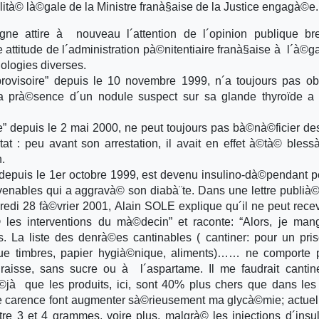
ità© là©gale de la Ministre franà§aise de la Justice engagà©e.
ne attire à nouveau l´attention de l´opinion publique bre
e attitude de l´administration pà©nitentiaire franà§aise à l´à©g
hologies diverses.
ovisoire” depuis le 10 novembre 1999, n´a toujours pas ob
a prà©sence d´un nodule suspect sur sa glande thyroïde a
e” depuis le 2 mai 2000, ne peut toujours pas bà©nà©ficier de
t : peu avant son arrestation, il avait en effet à©tà© bles
n.
” depuis le 1er octobre 1999, est devenu insulino-dà©pendant 
enables qui a aggravà© son diabà¨te. Dans une lettre publià©
edi 28 fà©vrier 2001, Alain SOLE explique qu´il ne peut recev
 les interventions du mà©decin” et raconte: “Alors, je ma
s. La liste des denrà©es cantinables ( cantiner: pour un pris
que timbres, papier hygià©nique, aliments)…… ne comporte 
aisse, sans sucre ou à l´aspartame. Il me faudrait cantin
à©jà que les produits, ici, sont 40% plus chers que dans les
te carence font augmenter sà©rieusement ma glycà©mie; actue
ntre 3 et 4 grammes, voire plus, malgrà© les injections d´insu