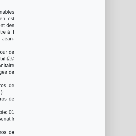
enables
 en est
ent des
tre à l
 Jean-
Cour de
bilità©
nitaire
ages de
ros de
);
ros de
pie: 01
enat.fr
ros de