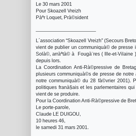
Le 30 mars 2001
Pour Skoazell Vreizh
Pàªr Loquet, Prà©sident
______________________
L´association “Skoazell Vreizh” (Secours Bret
vient de publier un communiquà© de presse in
Solà©, arràªtà© à Fougà¨res ( Ille-et-Vilaine 
depuis lors.
La Coordination Anti-Rà©pressive de Bretag
plusieurs communiquà©s de presse de notre a
notre communiquà© du 28 fà©vrier 2001). Pr
politiques franà§ais et les parlementaires qu
vient de se produire.
Pour la Coordination Anti-Rà©pressive de Bre
Le porte-parole,
Claude LE DUIGOU,
10 heures 46,
le samedi 31 mars 2001.