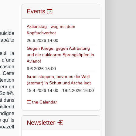
Events
Aktionstag - weg mit dem
Kopftuchverbot
suicide
iabà¨te
26.6.2026 14:00
Gegen Kriege, gegen Aufrüstung
ve à la
und die nuklearen Sprengköpfen in
t d`une
Aviano!
ccasion
6.6.2026 15:00
. Cette
Israel stoppen, bevor es die Welt
ention
(atomar) in Schutt und Asche legt
teur en
19.4.2026 14:00 - 19.4.2026 16:00
 Solà©.
at dans
the Calendar
rà©tend
indigne
 qu`ils
Newsletter
koazell