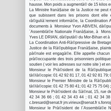
hausse. Mon poids a augmentà© de 15 kilos en 
La Ministre franà§aise de la Justice ne peut
que subissent dans les prisons dont elle e
rà©gulià¨rement informà©e, la Coordination 
documents à Monsieur Yvon ABIVEN, dà©putà©
´Assemblà©e Nationale Franà§aise, à Monsi
Yves LE DRIAN, dà©putà© du Mor-Bihan et à
La Coordination Anti-Rà©pressive de Bretagn
Justice de la Rà©publique Franà§aise, plai
pà©nale est engagà©e. Elle appelle chacun à 
prà©occupante des trois prisonniers politi
soutien ( voir les adresses sur notre site ) et 
Monsieur le Prà©sident de la Rà©publiqu
tà©là©copie: 01 42 92 81 17, 01 42 92 81 79; 0
Monsieur le Premier Ministre de la Rà©pub
tà©là©copie: 01 42 75 80 41; 01 42 75 75 04) ;
Monsieur le Prà©sident du Sà©nat, 15, rue 
42 34 36 66 ; 01 42 34 43 44 ; 01 42 34 38 
c.bresard@senat.fr jm.virieux@senat.fr s.fonro
Monsieur le Prà©sident de l´Assemblà©e N