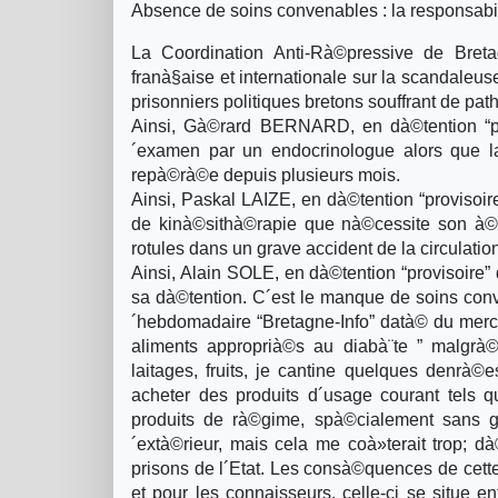
Absence de soins convenables : la responsabil
La Coordination Anti-Rà©pressive de Bretag
franà§aise et internationale sur la scandaleus
prisonniers politiques bretons souffrant de pat
Ainsi, Gà©rard BERNARD, en dà©tention “pr
´examen par un endocrinologue alors que l
repà©rà©e depuis plusieurs mois.
Ainsi, Paskal LAIZE, en dà©tention “provisoir
de kinà©sithà©rapie que nà©cessite son à©ta
rotules dans un grave accident de la circulatio
Ainsi, Alain SOLE, en dà©tention “provisoire
sa dà©tention. C´est le manque de soins conv
´hebdomadaire “Bretagne-Info” datà© du mercr
aliments approprià©s au diabà¨te ” malgrà©
laitages, fruits, je cantine quelques denrà©e
acheter des produits d´usage courant tels 
produits de rà©gime, spà©cialement sans gr
´extà©rieur, mais cela me coà»terait trop; d
prisons de l´Etat. Les consà©quences de cet
et pour les connaisseurs, celle-ci se situe e