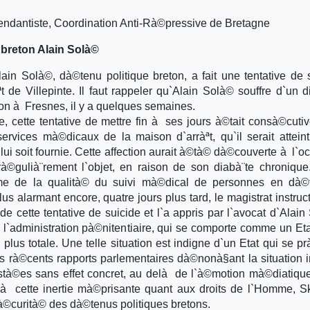
antiste, Coordination Anti-Rà©pressive de Bretagne
e breton Alain Solà©
ain Solà©, dà©tenu politique breton, a fait une tentative de 
de Villepinte. Il faut rappeler qu`Alain Solà© souffre d`un d
ion à Fresnes, il y a quelques semaines.
, cette tentative de mettre fin à ses jours à©tait consà©cuti
services mà©dicaux de la maison d`arràªt, qu`il serait attein
ui soit fournie. Cette affection aurait à©tà© dà©couverte à l`o
 rà©gulià¨rement l`objet, en raison de son diabà¨te chronique
¨me de la qualità© du suivi mà©dical de personnes en dà©t
s alarmant encore, quatre jours plus tard, le magistrat instruc
 cette tentative de suicide et l`a appris par l`avocat d`Alain
`administration pà©nitentiaire, qui se comporte comme un Et
a plus totale. Une telle situation est indigne d`un Etat qui se p
s rà©cents rapports parlementaires dà©nonà§ant la situation 
stà©es sans effet concret, au delà de l`à©motion mà©diatique
à cette inertie mà©prisante quant aux droits de l`Homme, S
sà©curità© des dà©tenus politiques bretons.