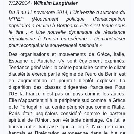
7/12/2014
· Wilhelm Langthaler
Du 8 au 11 novembre 2014, l 'Université d'automne du
M’PEP (Mouvement politique d'émancipation
populaire) a eu lieu à Bordeaux. Elle s’est tenue sous
le titre : « Une nouvelle dynamique de résistance
républicaine à l’union européenne - Démondialiser
pour reconquérir la souveraineté nationale »
Des organisations et mouvements de Grèce, Italie,
Espagne et Autriche s’y sont également exprimés.
Tendance générale : la colère populaire contre le diktat
d'austérité exercé par le régime de l’euro de Berlin est
en augmentation et pourrait bientôt exploser. La
disparition des classes dirigeantes françaises Pour
l'UE la France n’est pas un pays comme les autres.
Elle n’appartient ni à la périphérie sud comme la Grèce
et le Portugal, ni au centre périphérique comme l'Italie.
Paris était jusqu’alors considéré comme le pasteur
spirituel de l'Union, son véritable démiurge. Ce fut la
bureaucratie française qui a forgé l'axe germano-
français et l'intégration européenne dans le but de