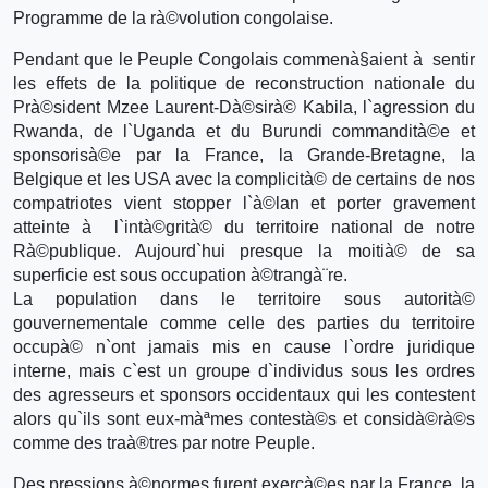
Programme de la rà©volution congolaise.
Pendant que le Peuple Congolais commenà§aient à sentir
les effets de la politique de reconstruction nationale du
Prà©sident Mzee Laurent-Dà©sirà© Kabila, l`agression du
Rwanda, de l`Uganda et du Burundi commandità©e et
sponsorisà©e par la France, la Grande-Bretagne, la
Belgique et les USA avec la complicità© de certains de nos
compatriotes vient stopper l`à©lan et porter gravement
atteinte à l`intà©grità© du territoire national de notre
Rà©publique. Aujourd`hui presque la moitià© de sa
superficie est sous occupation à©trangà¨re.
La population dans le territoire sous autorità©
gouvernementale comme celle des parties du territoire
occupà© n`ont jamais mis en cause l`ordre juridique
interne, mais c`est un groupe d`individus sous les ordres
des agresseurs et sponsors occidentaux qui les contestent
alors qu`ils sont eux-màªmes contestà©s et considà©rà©s
comme des traà®tres par notre Peuple.
Des pressions à©normes furent exercà©es par la France, la