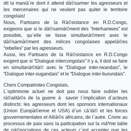
dit la manià¨re dont il attend dà©sarmer les agresseurs et
les mercenaires qui ne veulent pas quiter le territoire
congolais!
Nous, Partisans de la Rà©sistance en R.D.Congo,
exigeons que si le dà©sarmà©ment des “Interhamwes” est
possible, qu`elle se fasse simultanà©ment avec le
dà©sarmà©ment des milices congolaises appelà©es
“rebelles” par les agresseurs.
Aussi, les Partisans de la Rà©sistance en R.D.Congo
exigent que si “Dialogue intercongolais” il y a, il doit se faire
en simultanà©ità© avec le “Dialogue inter-rwandais”, le
“Dialogue inter-ougandais” et le “Dialogue inter-burundais”.
Chers Compatriotes Congolais,
L`optimisme actuel ne doit pas nous faire oublier les
rà©alità©s de la guerre à savoir l`implication d`acteurs
distincts: les agresseurs dont les sponsors internationaux
(Union Europà©enne et USA) d`un cà´tà© et les forces
gouvernementales et Allià©s africains, de l`autre. Croire au
processus de paix sans la participation sur la màªme table
de nà©gociations de ces acteurs c`est accepter que les