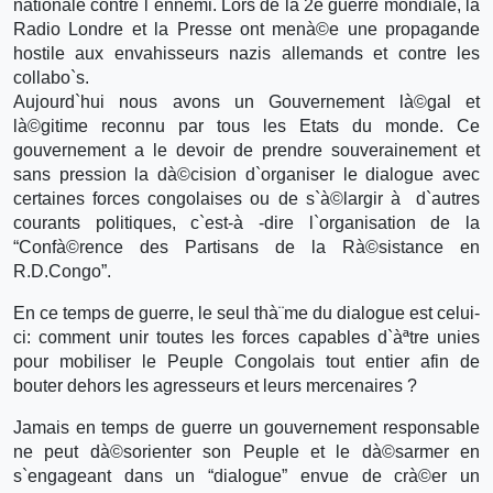
nationale contre l`ennemi. Lors de la 2e guerre mondiale, la
Radio Londre et la Presse ont menà©e une propagande
hostile aux envahisseurs nazis allemands et contre les
collabo`s.
Aujourd`hui nous avons un Gouvernement là©gal et
là©gitime reconnu par tous les Etats du monde. Ce
gouvernement a le devoir de prendre souverainement et
sans pression la dà©cision d`organiser le dialogue avec
certaines forces congolaises ou de s`à©largir à d`autres
courants politiques, c`est-à -dire l`organisation de la
“Confà©rence des Partisans de la Rà©sistance en
R.D.Congo”.
En ce temps de guerre, le seul thà¨me du dialogue est celui-
ci: comment unir toutes les forces capables d`àªtre unies
pour mobiliser le Peuple Congolais tout entier afin de
bouter dehors les agresseurs et leurs mercenaires ?
Jamais en temps de guerre un gouvernement responsable
ne peut dà©sorienter son Peuple et le dà©sarmer en
s`engageant dans un “dialogue” envue de crà©er un