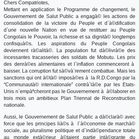
Chers Compatriotes,
Mettant en application le Programme de changement, le
Gouvernement de Salut Public a engagà© les actions de
consolidation de la victoire du Peuple et d`à©dification
d`une nouvelle Nation en vue de restituer au Peuple
Congolais le Pouvoir, la richesse et sa dignità© longtemps
confisquà©s. Les aspirations du Peuple Congolais
deviennent rà©alità©. La population fut dà©livrà©e des
incessantes tracasseries des soldats de Mobutu. Les prix
des denrà©es alimentaires et l`inflation commenceront à
baisser. La corruption fut sà©và¨rement combattue. Mais les
sanctions qui ont à©tà© imposà©es à la R.D.Congo par la
“Communautà© internationale” contrà´là©e par les Etats-
Unis n`empàªcheront pas le Gouvernement à à©laborer en
trois mois un ambitieux Plan Triennal de Reconstruction
nationale.
Aussi, le Gouvernement de Salut Public a dà©clarà© avec
force que les principes lià©s à l`à©conomie de marchà©
sociale, au pluralisme politique et d`indà©pendance totale
au monde extà©rieur à©taient partie intà©grante du