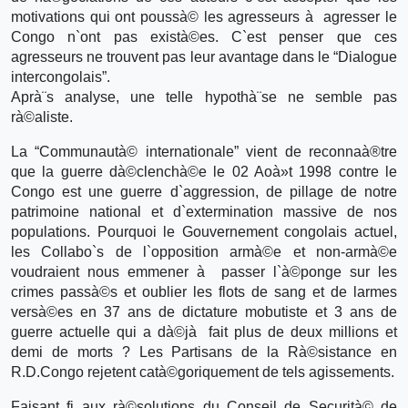
motivations qui ont poussà© les agresseurs à agresser le
Congo n`ont pas existà©es. C`est penser que ces
agresseurs ne trouvent pas leur avantage dans le “Dialogue
intercongolais”.
Aprà¨s analyse, une telle hypothà¨se ne semble pas
rà©aliste.
La “Communautà© internationale” vient de reconnaà®tre
que la guerre dà©clenchà©e le 02 Aoà»t 1998 contre le
Congo est une guerre d`aggression, de pillage de notre
patrimoine national et d`extermination massive de nos
populations. Pourquoi le Gouvernement congolais actuel,
les Collabo`s de l`opposition armà©e et non-armà©e
voudraient nous emmener à passer l`à©ponge sur les
crimes passà©s et oublier les flots de sang et de larmes
versà©es en 37 ans de dictature mobutiste et 3 ans de
guerre actuelle qui a dà©jà fait plus de deux millions et
demi de morts ? Les Partisans de la Rà©sistance en
R.D.Congo rejetent catà©goriquement de tels agissements.
Faisant fi aux rà©solutions du Conseil de Securità© de