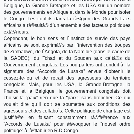
Belgique, la Grande-Bretagne et les USA sur un nombre
des gouvernements en Afrique et dans le Monde pour isoler
le Congo. Les conflits dans la rà©gion des Grands Lacs
africains a rà©sultà© d`un ensemble des facteurs politiques
extà©rieurs.
Cependant, le bon sens et l`instinct de survie des pays
africains se sont exprimà©s par l`intervention des troupes
de Zimbabwe, de l`Angola, de la Namibie (dans le cadre de
la SADEC), du Tchad et du Soudan aux cà´tà©s du
Gouvernement congolais. Les pourparlers ont conduit à la
signature des “Accords de Lusaka” envue d`obtenir le
cessez-le-feu et de retrait des agresseurs du territoire
congolais. Mais, pour les USA, la Grande-Bretagne, la
France et la Belgique, le gouvernement congolais doit
choisir la “paix” rien que la “paix”, sans broncher. Ce qui
voulait dire qu`il doit se soumettre aux conditions des
agresseurs et des collabo`s. Cette politique de chantage est
justifià©e en faisant constamment rà©fà©rence aux
“Accords de Lusaka” pour à©voqquer le “nouvel ordre
politiuqe” à à©tablir en R.D.Congo.