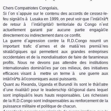
Chers Compatriotes Congolais,
Si l`on s`appuie sur le contenu des accords de cessez-le-
feu signà©s à Lusaka en 1999, on peut voir que l`intà©ràªt
de retour à l`intà©grità© territoriale du Congo n`est
actuellement garanti par aucune partie engagà©e
directement ou indirectement dans ce conflit.
La guerre d`agression contre la R.D.Congo nourrit un
important trafic d`armes et de matià¨res premià¨res
stratà©giques qui permettent aux grandes entreprises
occidentales et de la mondialisation de faire de faramineux
profits. Nous ne devons pas attendre des institutions
internationales dominà©es par ces milieux, des initiatives
efficaces visant à mettre un terme à une guerre aux
intà©ràªts à©conomiques aussi puissants.
Quant au Rwanda, Uganda et Burundi ils sont le thà©atre
d`une rivalità© pour le leaderschip rà©gional dans lequel
sont impliquà©s leurs hauts responsables. Les richesses
de la R.D.Congo sont indispensables au renforcement de la
puissance militaire et politique de chacun.