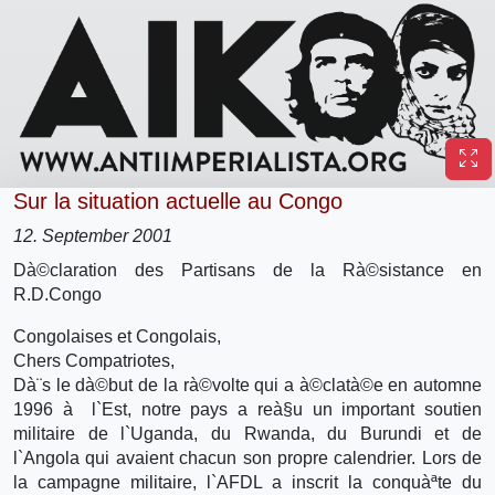
Sur la situation actuelle au Congo
12. September 2001
Dà©claration des Partisans de la Rà©sistance en
R.D.Congo
Congolaises et Congolais,
Chers Compatriotes,
Dà¨s le dà©but de la rà©volte qui a à©clatà©e en automne
1996 à l`Est, notre pays a reà§u un important soutien
militaire de l`Uganda, du Rwanda, du Burundi et de
l`Angola qui avaient chacun son propre calendrier. Lors de
la campagne militaire, l`AFDL a inscrit la conquàªte du