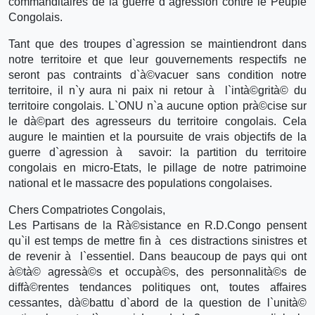
commanditaires de la guerre d`agression contre le Peuple
Congolais.
Tant que des troupes d`agression se maintiendront dans
notre territoire et que leur gouvernements respectifs ne
seront pas contraints d`à©vacuer sans condition notre
territoire, il n`y aura ni paix ni retour à l`intà©grità© du
territoire congolais. L`ONU n`a aucune option prà©cise sur
le dà©part des agresseurs du territoire congolais. Cela
augure le maintien et la poursuite de vrais objectifs de la
guerre d`agression à savoir: la partition du territoire
congolais en micro-Etats, le pillage de notre patrimoine
national et le massacre des populations congolaises.
Chers Compatriotes Congolais,
Les Partisans de la Rà©sistance en R.D.Congo pensent
qu`il est temps de mettre fin à ces distractions sinistres et
de revenir à l`essentiel. Dans beaucoup de pays qui ont
à©tà© agressà©s et occupà©s, des personnalità©s de
diffà©rentes tendances politiques ont, toutes affaires
cessantes, dà©battu d`abord de la question de l`unità©