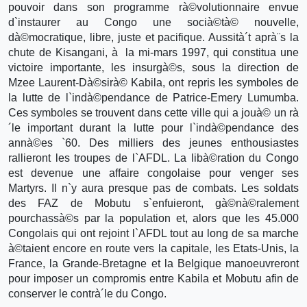
pouvoir dans son programme rà©volutionnaire envue
d`instaurer au Congo une socià©tà© nouvelle,
dà©mocratique, libre, juste et pacifique. Aussità´t aprà¨s la
chute de Kisangani, à la mi-mars 1997, qui constitua une
victoire importante, les insurgà©s, sous la direction de
Mzee Laurent-Dà©sirà© Kabila, ont repris les symboles de
la lutte de l`indà©pendance de Patrice-Emery Lumumba.
Ces symboles se trouvent dans cette ville qui a jouà© un rà
´le important durant la lutte pour l`indà©pendance des
annà©es `60. Des milliers des jeunes enthousiastes
rallieront les troupes de l`AFDL. La libà©ration du Congo
est devenue une affaire congolaise pour venger ses
Martyrs. Il n`y aura presque pas de combats. Les soldats
des FAZ de Mobutu s`enfuieront, gà©nà©ralement
pourchassà©s par la population et, alors que les 45.000
Congolais qui ont rejoint l`AFDL tout au long de sa marche
à©taient encore en route vers la capitale, les Etats-Unis, la
France, la Grande-Bretagne et la Belgique manoeuvreront
pour imposer un compromis entre Kabila et Mobutu afin de
conserver le contrà´le du Congo.