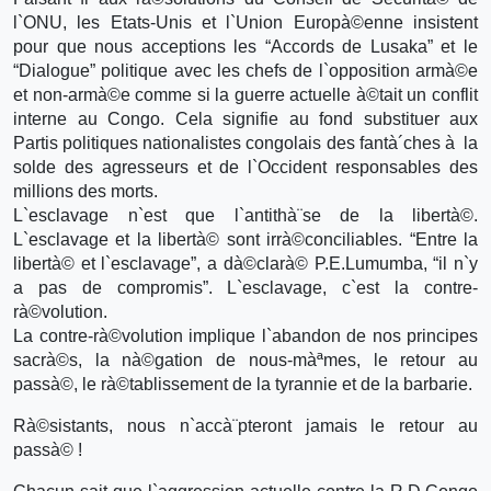
l`ONU, les Etats-Unis et l`Union Europà©enne insistent
pour que nous acceptions les “Accords de Lusaka” et le
“Dialogue” politique avec les chefs de l`opposition armà©e
et non-armà©e comme si la guerre actuelle à©tait un conflit
interne au Congo. Cela signifie au fond substituer aux
Partis politiques nationalistes congolais des fantà´ches à la
solde des agresseurs et de l`Occident responsables des
millions des morts.
L`esclavage n`est que l`antithà¨se de la libertà©.
L`esclavage et la libertà© sont irrà©conciliables. “Entre la
libertà© et l`esclavage”, a dà©clarà© P.E.Lumumba, “il n`y
a pas de compromis”. L`esclavage, c`est la contre-
rà©volution.
La contre-rà©volution implique l`abandon de nos principes
sacrà©s, la nà©gation de nous-màªmes, le retour au
passà©, le rà©tablissement de la tyrannie et de la barbarie.
Rà©sistants, nous n`accà¨pteront jamais le retour au
passà© !