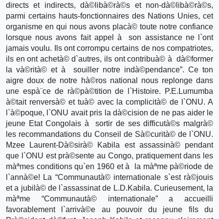
directs et indirects, dà©libà©rà©s et non-dà©libà©rà©s,
parmi certains hauts-fonctionnaires des Nations Unies, cet
organisme en qui nous avons placà© toute notre confiance
lorsque nous avons fait appel à son assistance ne l`ont
jamais voulu. Ils ont corrompu certains de nos compatriotes,
ils en ont achetà© d`autres, ils ont contribuà© à dà©former
la và©rità© et à souiller notre indà©pendance”. Ce ton
aigre doux de notre hà©ros national nous replonge dans
une espà¨ce de rà©pà©tition de l`Histoire. P.E.Lumumba
à©tait renversà© et tuà© avec la complicità© de l`ONU. A
l`à©poque, l`ONU avait pris la dà©cision de ne pas aider le
jeune Etat Congolais à sortir de ses difficutà©s malgrà©
les recommandations du Conseil de Sà©curità© de l`ONU.
Mzee Laurent-Dà©sirà© Kabila est assassinà© pendant
que l`ONU est prà©sente au Congo, pratiquement dans les
màªmes conditions qu`en 1960 et à la màªme pà©riode de
l`annà©e! La “Communautà© internationale s`est rà©jouis
et a jubilà© de l`assassinat de L.D.Kabila. Curieusement, la
màªme “Communautà© internationale” a accueilli
favorablement l`arrivà©e au pouvoir du jeune fils du