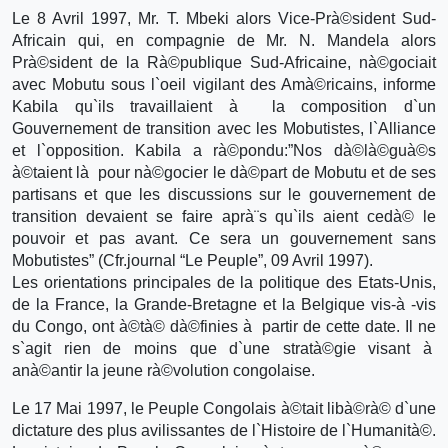
Le 8 Avril 1997, Mr. T. Mbeki alors Vice-Prà©sident Sud-
Africain qui, en compagnie de Mr. N. Mandela alors
Prà©sident de la Rà©publique Sud-Africaine, nà©gociait
avec Mobutu sous l`oeil vigilant des Amà©ricains, informe
Kabila qu`ils travaillaient à la composition d`un
Gouvernement de transition avec les Mobutistes, l`Alliance
et l`opposition. Kabila a rà©pondu:”Nos dà©là©guà©s
à©taient là pour nà©gocier le dà©part de Mobutu et de ses
partisans et que les discussions sur le gouvernement de
transition devaient se faire aprà¨s qu`ils aient cedà© le
pouvoir et pas avant. Ce sera un gouvernement sans
Mobutistes” (Cfr.journal “Le Peuple”, 09 Avril 1997).
Les orientations principales de la politique des Etats-Unis,
de la France, la Grande-Bretagne et la Belgique vis-à -vis
du Congo, ont à©tà© dà©finies à partir de cette date. Il ne
s`agit rien de moins que d`une stratà©gie visant à
anà©antir la jeune rà©volution congolaise.
Le 17 Mai 1997, le Peuple Congolais à©tait libà©rà© d`une
dictature des plus avilissantes de l`Histoire de l`Humanità©.