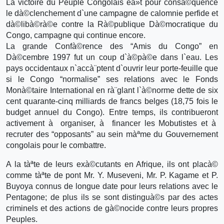
La victoire du Peuple Congolais eà»t pour consà©quence
le dà©clenchement d`une campagne de calomnie perfide et
dà©libà©rà©e contre la Rà©publique Dà©mocratique du
Congo, campagne qui continue encore.
La grande Confà©rence des “Amis du Congo” en
Dà©cembre 1997 fut un coup d`à©pà©e dans l`eau. Les
pays occidentaux n`accà¨ptent d`ouvrir leur porte-feuille que
si le Congo “normalise” ses relations avec le Fonds
Monà©taire International en rà¨glant l`à©norme dette de six
cent quarante-cinq milliards de francs belges (18,75 fois le
budget annuel du Congo). Entre temps, ils contribueront
activement à organiser, à financer les Mobutistes et à
recruter des “opposants” au sein màªme du Gouvernement
congolais pour le combattre.
A la tàªte de leurs exà©cutants en Afrique, ils ont placà©
comme tàªte de pont Mr. Y. Museveni, Mr. P. Kagame et P.
Buyoya connus de longue date pour leurs relations avec le
Pentagone; de plus ils se sont distinguà©s par des actes
criminels et des actions de gà©nocide contre leurs propres
Peuples.