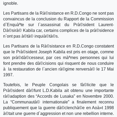
ignoble.
Les Partisans de la Rà©sistance en R.D.Congo ne sont pas
convaincus de la conclusion du Rapport de la Commission
d`Enquàªte sur l`assassinat du Prà©sident Laurent-
Dà©sirà© Kabila car, certains complices de la prà©sidence
n`ont pas à©tà© inquià©tà©s.
Les Partisans de la Rà©sistance en R.D.Congo constatent
que le Prà©sident Joseph Kabila est pris en otage, comme
son prà©dà©cesseur, par ces màªmes personnes qui lui
font prendre des dà©cisions qui risquent de nous conduire
à la restauration de l`ancien rà©gime renversà© le 17 Mai
1997.
Toutefois, le Peuple Congolais se fà©licite que le
Prà©sident dà©funt L.D.Kabila ait obtenu une importante
rà©adaption des “Accords de Lusaka” en Novembre 2000.
La “Communautà© internationale” a finalement reconnu
publiquement que la guerre dà©clenchà©e en Aoà»t 1998
à©tait une guerre d`aggression et non une rebellion interne.