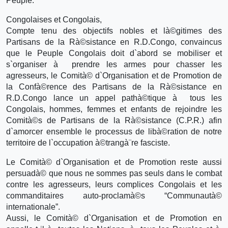
Peuple.
Congolaises et Congolais,
Compte tenu des objectifs nobles et là©gitimes des
Partisans de la Rà©sistance en R.D.Congo, convaincus
que le Peuple Congolais doit d`abord se mobiliser et
s`organiser à prendre les armes pour chasser les
agresseurs, le Comità© d`Organisation et de Promotion de
la Confà©rence des Partisans de la Rà©sistance en
R.D.Congo lance un appel pathà©tique à tous les
Congolais, hommes, femmes et enfants de rejoindre les
Comità©s de Partisans de la Rà©sistance (C.P.R.) afin
d`amorcer ensemble le processus de libà©ration de notre
territoire de l`occupation à©trangà¨re fasciste.
Le Comità© d`Organisation et de Promotion reste aussi
persuadà© que nous ne sommes pas seuls dans le combat
contre les agresseurs, leurs complices Congolais et les
commanditaires auto-proclamà©s “Communautà©
internationale”.
Aussi, le Comità© d`Organisation et de Promotion en