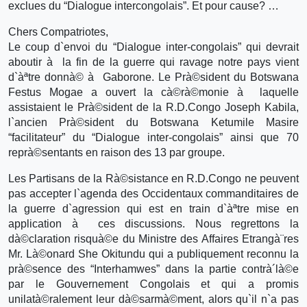
exclues du “Dialogue intercongolais”. Et pour cause? …
Chers Compatriotes,
Le coup d`envoi du “Dialogue inter-congolais” qui devrait
aboutir à la fin de la guerre qui ravage notre pays vient
d`àªtre donnà© à Gaborone. Le Prà©sident du Botswana
Festus Mogae a ouvert la cà©rà©monie à laquelle
assistaient le Prà©sident de la R.D.Congo Joseph Kabila,
l`ancien Prà©sident du Botswana Ketumile Masire
“facilitateur” du “Dialogue inter-congolais” ainsi que 70
reprà©sentants en raison des 13 par groupe.
Les Partisans de la Rà©sistance en R.D.Congo ne peuvent
pas accepter l`agenda des Occidentaux commanditaires de
la guerre d`agression qui est en train d`àªtre mise en
application à ces discussions. Nous regrettons la
dà©claration risquà©e du Ministre des Affaires Etrangà¨res
Mr. Là©onard She Okitundu qui a publiquement reconnu la
prà©sence des “Interhamwes” dans la partie contrà´là©e
par le Gouvernement Congolais et qui a promis
unilatà©ralement leur dà©sarmà©ment, alors qu`il n`a pas