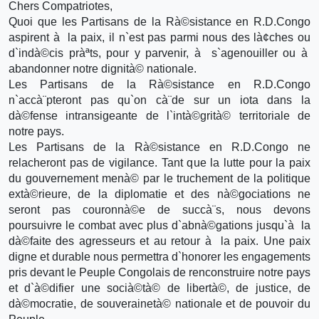
Chers Compatriotes,
Quoi que les Partisans de la Rà©sistance en R.D.Congo
aspirent à la paix, il n`est pas parmi nous des là¢ches ou
d`indà©cis pràªts, pour y parvenir, à s`agenouiller ou à
abandonner notre dignità© nationale.
Les Partisans de la Rà©sistance en R.D.Congo
n`accà¨pteront pas qu`on cà¨de sur un iota dans la
dà©fense intransigeante de l`intà©grità© territoriale de
notre pays.
Les Partisans de la Rà©sistance en R.D.Congo ne
relacheront pas de vigilance. Tant que la lutte pour la paix
du gouvernement menà© par le truchement de la politique
extà©rieure, de la diplomatie et des nà©gociations ne
seront pas couronnà©e de succà¨s, nous devons
poursuivre le combat avec plus d`abnà©gations jusqu`à la
dà©faite des agresseurs et au retour à la paix. Une paix
digne et durable nous permettra d`honorer les engagements
pris devant le Peuple Congolais de renconstruire notre pays
et d`à©difier une socià©tà© de libertà©, de justice, de
dà©mocratie, de souverainetà© nationale et de pouvoir du