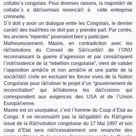
collabo`s congolais. Pour diverses raisons, la majorità© de
collabo`s a dà©sormais renoncà© à cette entreprise
criminelle.
S`il doit y avoir un dialogue entre les Congolais, le dernier
carrà© des traà®tres ne doit pas y prendre part. Par contre,
les anciens “repentis” pourraient bien y participer.
Malheureusement, Masire, en contradiction avec les
rà©solutions du Conseil de Sà©curità© de l`ONU
reconnaissant la guerre d`agression et par consà©quent
l`inà©xistence de la “rebellion congolaise”, vient de valider
l`opposition armà©e et non armà©e et une partie de la
socià©tà© civile en excluant les forces vives de la Nation
Congolaise pour rà©aliser le projet d`un “gouvernement de
reconciliation” qui à©laborera les dà©cisions qui
correspondent aux exigences des USA et de l`Union
Europà©enne.
Masire est un usurpateur, c`est l`homme du Coup d`Etat au
Congo. Il ne reconnaà®t pas la là©galità© du Rà©gime
issue de la Rà©volution congolaise du 17 Mai 1997 et son
coup d`Etat sera nà©cessairement une revanche des