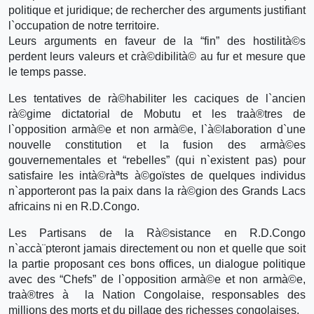
politique et juridique; de rechercher des arguments justifiant
l`occupation de notre territoire.
Leurs arguments en faveur de la “fin” des hostilità©s
perdent leurs valeurs et crà©dibilità© au fur et mesure que
le temps passe.
Les tentatives de rà©habiliter les caciques de l`ancien
rà©gime dictatorial de Mobutu et les traà®tres de
l`opposition armà©e et non armà©e, l`à©laboration d`une
nouvelle constitution et la fusion des armà©es
gouvernementales et “rebelles” (qui n`existent pas) pour
satisfaire les intà©ràªts à©goïstes de quelques individus
n`apporteront pas la paix dans la rà©gion des Grands Lacs
africains ni en R.D.Congo.
Les Partisans de la Rà©sistance en R.D.Congo
n`accà¨pteront jamais directement ou non et quelle que soit
la partie proposant ces bons offices, un dialogue politique
avec des “Chefs” de l`opposition armà©e et non armà©e,
traà®tres à la Nation Congolaise, responsables des
millions des morts et du pillage des richesses congolaises.