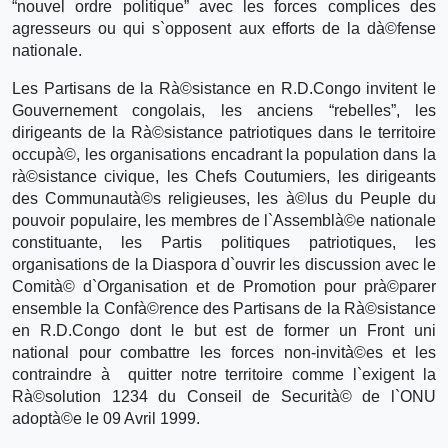
“nouvel ordre politique” avec les forces complices des
agresseurs ou qui s`opposent aux efforts de la dà©fense
nationale.
Les Partisans de la Rà©sistance en R.D.Congo invitent le
Gouvernement congolais, les anciens “rebelles”, les
dirigeants de la Rà©sistance patriotiques dans le territoire
occupà©, les organisations encadrant la population dans la
rà©sistance civique, les Chefs Coutumiers, les dirigeants
des Communautà©s religieuses, les à©lus du Peuple du
pouvoir populaire, les membres de l`Assemblà©e nationale
constituante, les Partis politiques patriotiques, les
organisations de la Diaspora d`ouvrir les discussion avec le
Comità© d`Organisation et de Promotion pour prà©parer
ensemble la Confà©rence des Partisans de la Rà©sistance
en R.D.Congo dont le but est de former un Front uni
national pour combattre les forces non-invità©es et les
contraindre à quitter notre territoire comme l`exigent la
Rà©solution 1234 du Conseil de Securità© de l`ONU
adoptà©e le 09 Avril 1999.