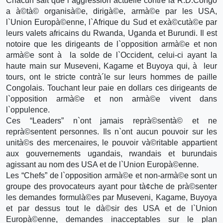
Chacun sait que l`aggression actuelle contre la R.D.Congo
a à©tà© organisà©e, dirigà©e, armà©e par les USA,
l`Union Europà©enne, l`Afrique du Sud et exà©cutà©e par
leurs valets africains du Rwanda, Uganda et Burundi. Il est
notoire que les dirigeants de l`opposition armà©e et non
armà©e sont à la solde de l`Occident, celui-ci ayant la
haute main sur Museveni, Kagame et Buyoya qui, à leur
tours, ont le stricte contrà´le sur leurs hommes de paille
Congolais. Touchant leur paie en dollars ces dirigeants de
l`opposition armà©e et non armà©e vivent dans
l`oppulence.
Ces “Leaders” n`ont jamais reprà©sentà© et ne
reprà©sentent personnes. Ils n`ont aucun pouvoir sur les
unità©s des mercenaires, le pouvoir và©ritable appartient
aux gouvernements ugandais, rwandais et burundais
agissant au nom des USA et de l`Union Europà©enne.
Les “Chefs” de l`opposition armà©e et non-armà©e sont un
groupe des provocateurs ayant pour tà¢che de prà©senter
les demandes formulà©es par Museveni, Kagame, Buyoya
et par dessus tout le dà©sir des USA et de l`Union
Europà©enne, demandes inacceptables sur le plan