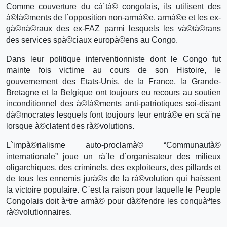
Comme couverture du cà´tà© congolais, ils utilisent des
à©là©ments de l`opposition non-armà©e, armà©e et les ex-
gà©nà©raux des ex-FAZ parmi lesquels les và©tà©rans
des services spà©ciaux europà©ens au Congo.
Dans leur politique interventionniste dont le Congo fut
mainte fois victime au cours de son Histoire, le
gouvernement des Etats-Unis, de la France, la Grande-
Bretagne et la Belgique ont toujours eu recours au soutien
inconditionnel des à©là©ments anti-patriotiques soi-disant
dà©mocrates lesquels font toujours leur entrà©e en scà¨ne
lorsque à©clatent des rà©volutions.
L`impà©rialisme auto-proclamà© “Communautà©
internationale” joue un rà´le d`organisateur des milieux
oligarchiques, des criminels, des exploiteurs, des pillards et
de tous les ennemis jurà©s de la rà©volution qui haïssent
la victoire populaire. C`est la raison pour laquelle le Peuple
Congolais doit àªtre armà© pour dà©fendre les conquàªtes
rà©volutionnaires.