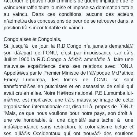
Accorder le pouvoir aux criminels de guerre implique que le
vainqueur raffle toute la mise et impose sa domination totale
au vaincu. Dans ces conditions, aucuns des acteurs
n`admettra des concessions de peur de se retrouver dans la
position trà¨s inconfortable de vaincu.
Congolaises et Congolais,
Si, jusqu`à ce jour, la R.D.Congo n`a jamais demandà©
son dà©part de l`ONU, c`est par impuissance car dà¨s
Juillet 1960 la R.D.Congo a à©tà© amenà©e à faire une
mauvaise expà©rience dans ses relations avec l`ONU.
Appelà©es par le Premier Ministre de l`à©poque Mr.Patrice
Emery Lumumba, les forces de l`ONU se sont
transformà©es en putchistes et en assassins de celui qui
avait cru en elles. Notre Hà©ros national, P.E.Lumumba lui-
màªme, est mort avec une trà¨s mauvaise image de cette
organisation internationale car, disait-il à propos de l`ONU:
“Mais, ce que nous voulions pour notre pays, son droit à
une vie honorable, à une dignità© sans tache, à une
indà©pendance sans restriction, le colonialisme belge et
ses allià©s Occidentaux qui ont trouvà© des soutiens