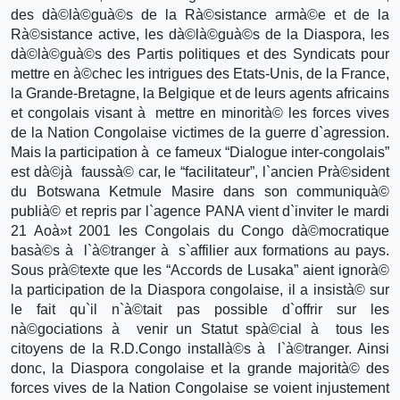
des dà©là©guà©s de la Rà©sistance armà©e et de la
Rà©sistance active, les dà©là©guà©s de la Diaspora, les
dà©là©guà©s des Partis politiques et des Syndicats pour
mettre en à©chec les intrigues des Etats-Unis, de la France,
la Grande-Bretagne, la Belgique et de leurs agents africains
et congolais visant à mettre en minorità© les forces vives
de la Nation Congolaise victimes de la guerre d`agression.
Mais la participation à ce fameux “Dialogue inter-congolais”
est dà©jà faussà© car, le “facilitateur”, l`ancien Prà©sident
du Botswana Ketmule Masire dans son communiquà©
publià© et repris par l`agence PANA vient d`inviter le mardi
21 Aoà»t 2001 les Congolais du Congo dà©mocratique
basà©s à l`à©tranger à s`affilier aux formations au pays.
Sous prà©texte que les “Accords de Lusaka” aient ignorà©
la participation de la Diaspora congolaise, il a insistà© sur
le fait qu`il n`à©tait pas possible d`offrir sur les
nà©gociations à venir un Statut spà©cial à tous les
citoyens de la R.D.Congo installà©s à l`à©tranger. Ainsi
donc, la Diaspora congolaise et la grande majorità© des
forces vives de la Nation Congolaise se voient injustement