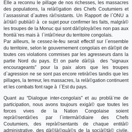
Elle a reconnu le pillage de nos richesses, les massacres
des populations, la relà©gation des Chefs Coutumiers et
l`assassinat d`autres rà©sistants. Un Rapport de l`ONU a
à©tà© publià© à ce sujet pour confirmer les faits, malgrà©
les troupes de la Monuc qui sont dà©ployà©es non pas aux
frontià¨res mais à l`intà©rieur du territoire congolais.
Par ailleurs, le cessez-le-feu serait effectif sur l`ensemble
du territoire, selon le gouvernement congolais en dà©pit de
toutes ces violations commises par les agresseurs dans la
partie Nord du pays. Et on parle dà©jà des “signaux
encourageants” pour la paix alors que les troupes
d`agression ne se sont pas encore retirà©es tandis que les
pillages, la terreur, les massacres, la relà©gation continuent
et les combats font rage à l`Est du pays.
Quant au “Dialogue inter-congolais” et au problà¨me de
participation, nous avons toujours exigà© que toutes les
forces vives de la Nation Congolaise soient
reprà©sentà©es par l`intermà©diaire des Chefs
Coutumiers, des reprà©sentants de chaque entità©
administrative, des dà©là©guà©s de la socià©tà© civile,