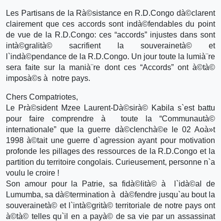
Les Partisans de la Rà©sistance en R.D.Congo dà©clarent
clairement que ces accords sont indà©fendables du point
de vue de la R.D.Congo: ces “accords” injustes dans sont
intà©gralità© sacrifient la souverainetà© et
l`indà©pendance de la R.D.Congo. Un jour toute la lumià¨re
sera faite sur la manià¨re dont ces “Accords” ont à©tà©
imposà©s à notre pays.
Chers Compatriotes,
Le Prà©sident Mzee Laurent-Dà©sirà© Kabila s`est battu
pour faire comprendre à toute la “Communautà©
internationale” que la guerre dà©clenchà©e le 02 Aoà»t
1998 à©tait une guerre d`agression ayant pour motivation
profonde les pillages des ressources de la R.D.Congo et la
partition du territoire congolais. Curieusement, personne n`a
voulu le croire !
Son amour pour la Patrie, sa fidà©lità© à l`idà©al de
Lumumba, sa dà©termination à dà©fendre jusqu`au bout la
souverainetà© et l`intà©grità© territoriale de notre pays ont
à©tà© telles qu`il en a payà© de sa vie par un assassinat