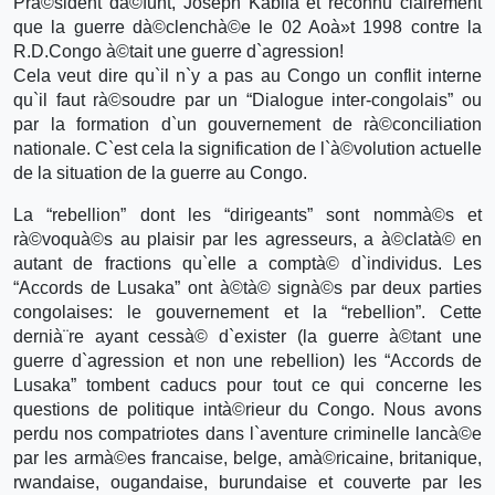
Prà©sident dà©funt, Joseph Kabila et reconnu clairement
que la guerre dà©clenchà©e le 02 Aoà»t 1998 contre la
R.D.Congo à©tait une guerre d`agression!
Cela veut dire qu`il n`y a pas au Congo un conflit interne
qu`il faut rà©soudre par un “Dialogue inter-congolais” ou
par la formation d`un gouvernement de rà©conciliation
nationale. C`est cela la signification de l`à©volution actuelle
de la situation de la guerre au Congo.
La “rebellion” dont les “dirigeants” sont nommà©s et
rà©voquà©s au plaisir par les agresseurs, a à©clatà© en
autant de fractions qu`elle a comptà© d`individus. Les
“Accords de Lusaka” ont à©tà© signà©s par deux parties
congolaises: le gouvernement et la “rebellion”. Cette
dernià¨re ayant cessà© d`exister (la guerre à©tant une
guerre d`agression et non une rebellion) les “Accords de
Lusaka” tombent caducs pour tout ce qui concerne les
questions de politique intà©rieur du Congo. Nous avons
perdu nos compatriotes dans l`aventure criminelle lancà©e
par les armà©es francaise, belge, amà©ricaine, britanique,
rwandaise, ougandaise, burundaise et couverte par les