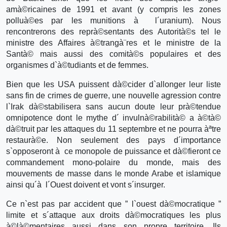
amà©ricaines de 1991 et avant (y compris les zones
polluà©es par les munitions à l´uranium). Nous
rencontrerons des reprà©sentants des Autorità©s tel le
ministre des Affaires à©trangà¨res et le ministre de la
Santà© mais aussi des comità©s populaires et des
organismes d`à©tudiants et de femmes.
Bien que les USA puissent dà©cider d`allonger leur liste
sans fin de crimes de guerre, une nouvelle agression contre
l`Irak dà©stabilisera sans aucun doute leur prà©tendue
omnipotence dont le mythe d´ invulnà©rabilità© a à©tà©
dà©truit par les attaques du 11 septembre et ne pourra àªtre
restaurà©e. Non seulement des pays d´importance
s`opposeront à ce monopole de puissance et dà©fieront ce
commandement mono-polaire du monde, mais des
mouvements de masse dans le monde Arabe et islamique
ainsi qu´à l´Ouest doivent et vont s´insurger.
Ce n`est pas par accident que ” l`ouest dà©mocratique ”
limite et s´attaque aux droits dà©mocratiques les plus
à©là©mentaires aussi dans son propre territoire. Ils