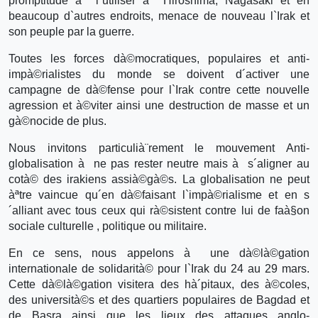
promptitude à l`utiliser à Hiroshima, Nagasaki et en
beaucoup d`autres endroits, menace de nouveau l`Irak et
son peuple par la guerre.
Toutes les forces dà©mocratiques, populaires et anti-
impà©rialistes du monde se doivent d´activer une
campagne de dà©fense pour l`Irak contre cette nouvelle
agression et à©viter ainsi une destruction de masse et un
gà©nocide de plus.
Nous invitons particulià¨rement le mouvement Anti-
globalisation à ne pas rester neutre mais à s´aligner au
cotà© des irakiens assià©gà©s. La globalisation ne peut
àªtre vaincue qu´en dà©faisant l`impà©rialisme et en s
´alliant avec tous ceux qui rà©sistent contre lui de faà§on
sociale culturelle , politique ou militaire.
En ce sens, nous appelons à une dà©là©gation
internationale de solidarità© pour l`Irak du 24 au 29 mars.
Cette dà©là©gation visitera des hà´pitaux, des à©coles,
des università©s et des quartiers populaires de Bagdad et
de Basra ainsi que les lieux des attaques anglo-