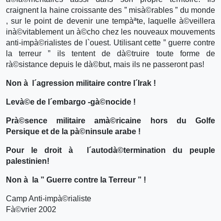
craignent la haine croissante des ” misà©rables ” du monde
, sur le point de devenir une tempàªte, laquelle à©veillera
inà©vitablement un à©cho chez les nouveaux mouvements
anti-impà©rialistes de l`ouest. Utilisant cette ” guerre contre
la terreur ” ils tentent de dà©truire toute forme de
rà©sistance depuis le dà©but, mais ils ne passeront pas!
Non à l´agression militaire contre l´Irak !
Levà©e de l´embargo -gà©nocide !
Prà©sence militaire amà©ricaine hors du Golfe
Persique et de la pà©ninsule arabe !
Pour le droit à l´autodà©termination du peuple
palestinien!
Non à la ” Guerre contre la Terreur ” !
Camp Anti-impà©rialiste
Fà©vrier 2002