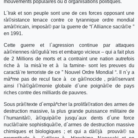
mouvements populaires ou d´organisations politiques.
L´Irak et son peuple sont une de ces forces opposant une
rà©sistance tenace contre ce tyrannique ordre mondial
amà©ricain, imposà© par la guerre de “l´Alliance sacrà©e ”
en 1991.
Cette guerre et l`agression continue par attaques
aà©riennes rà©gulià¨res et embargo vicieux – qui a fait plus
de 2 Millions de morts et a contraint une nation autrefois
riche à la misà¨re et à la famine- sont les preuves du
caractà¨re terroriste de ce ” Nouvel Ordre Mondial “. Il n´y a
màªme pas de recul face à ce gà©nocide , prà©servant
ainsi l`hà©gà©monie globale d`une poignà©e de pays
riches contre des milliards de pauvres.
Sous prà©texte d`empàªcher la prolifà©ration des armes de
destruction massive, la plus grande puissance militaire de
l`humanità©, à©quipà©e jusqu´aux dents d´une force
nuclà©aire sophistiquà©e, d´armes de destruction massive
chimiques et biologiques ; et qui a dà©jà prouvà© sa