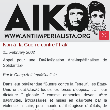
Non à la Guerre contre l´Irak!
15. February 2002
Appel pour une Dà©là©gation Anti-impà©rialiste de
Solidarità©
Par le Camp Anti-impà©rialiste.
Dans leur prà©tendue “Guerre contre la Terreur”, les Etats-
Unis ont dà©clarà© toutes les forces s´opposant à leur
dictature ” globale ” comme ennemies devant àªtre
dà©truites, à©crasà©es et mises en dà©route par la
violence militaire, peu importe qu´il s´agisse d´à©tats, de