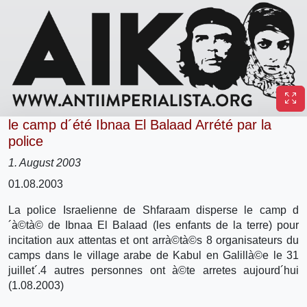
le camp d´été Ibnaa El Balaad Arrété par la
police
1. August 2003
01.08.2003
La police Israelienne de Shfaraam disperse le camp d
´à©tà© de Ibnaa El Balaad (les enfants de la terre) pour
incitation aux attentas et ont arrà©tà©s 8 organisateurs du
camps dans le village arabe de Kabul en Galillà©e le 31
juillet´.4 autres personnes ont à©te arretes aujourd´hui
(1.08.2003)