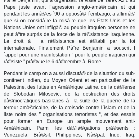
Pà¨re Benjamin, qui a organisà© la visite de Tarek Aziz au
Pape juste avant l´agression anglo-amà©ricain et qui
pendant les annà©es ´90 a opposà© l´embargo, a affirmà©
que si on considà¨re la misà¨re que les Etats Unis et les
Nations Unies ont infligà© au peuple iraquien personne ne
peut àªtre surpris de la force de la rà©sistance iraquienne.
Le droit à la rà©sistance est à©tabli par la loi
internationale. Finalement Pà¨re Benjamin a souscrit l
´appel pour une manifestation ” pour le peuple iraquien qui
rà©siste ” prà©vue le 6 dà©cembre à Rome.
Pendant le camp on a aussi discutà© de la situation du sub-
continent indien, du Moyen Orient et en particulier de la
Palestine, des luttes en Amà©rique Latine, de la dà©fense
de Slobodan Milosevic, de la destruction des droits
dà©mocratiques basilaires à la suite de la guerre de la
terreur amà©ricaine, de la croisade contre l´islam et de la
liste noire des ” organisations terroristes “, et des essais
pour former en Europe un ample mouvement anti-
Amà©ricain. Parmi les dà©là©gations prà©sents :
Venezuela, Brà©sil, Philippines, Nà©pal, Inde, Iraq,