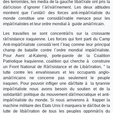
des terroristes, les media de la gauche libà©rale ont pris la
dà©cision d´ignorer l´à©và©nement. Les deux attitudes
montrent que l´unità© des forces anti-impà©rialiste du
monde constitue une considà©rable menace pour les
impà©rialistes et leur ordre mondial à guide amà©ricain.
Les travailles se sont concentrà©s sur la croissante
rà©sistance iraquienne. Les forces qui font parti du Camp
Anti-impà©rialiste considà¨rent l´Iraq comme leur principal
champ de bataille contre l´ordre mondial impà©rialiste.
Pour Awni al-Kalemji, porte-parole de la Coalition
Patriotique Iraquienne, coalition qui cherche à construire
un Front National de Rà©sistance et de Libà©ration, ” la
lutte contre les envahisseurs et les occupants anglo-
amà©ricains ne concerne pas seulement le peuple
iraquien. Pour pouvoir infliger une dà©faite à la tyrannie
impà©rialiste nous avons besoin du soutien et de la
solidarità© politique du mouvement dà©mocratique et anti-
impà©rialiste du monde. Si nous arriverons à frapper la
machine militaire des Etats Unis il marquera le dà©but de la
lutte de libà©ration de tous les peuples opprimà©s du