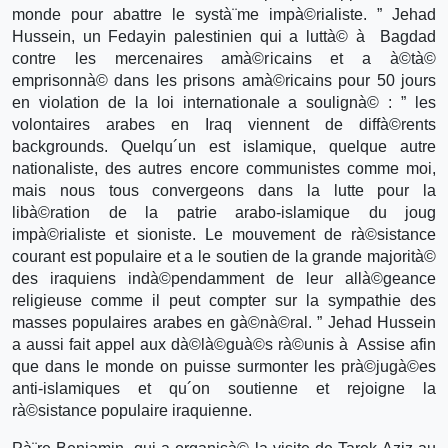
monde pour abattre le systà¨me impà©rialiste. ” Jehad
Hussein, un Fedayin palestinien qui a luttà© à Bagdad
contre les mercenaires amà©ricains et a à©tà©
emprisonnà© dans les prisons amà©ricains pour 50 jours
en violation de la loi internationale a soulignà© : ” les
volontaires arabes en Iraq viennent de diffà©rents
backgrounds. Quelqu´un est islamique, quelque autre
nationaliste, des autres encore communistes comme moi,
mais nous tous convergeons dans la lutte pour la
libà©ration de la patrie arabo-islamique du joug
impà©rialiste et sioniste. Le mouvement de rà©sistance
courant est populaire et a le soutien de la grande majorità©
des iraquiens indà©pendamment de leur allà©geance
religieuse comme il peut compter sur la sympathie des
masses populaires arabes en gà©nà©ral. ” Jehad Hussein
a aussi fait appel aux dà©là©guà©s rà©unis à Assise afin
que dans le monde on puisse surmonter les prà©jugà©es
anti-islamiques et qu´on soutienne et rejoigne la
rà©sistance populaire iraquienne.