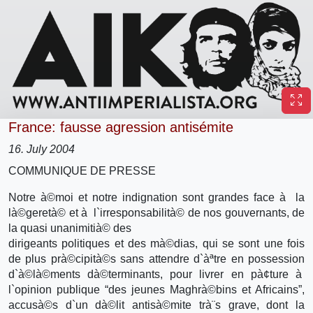
France: fausse agression antisémite
16. July 2004
COMMUNIQUE DE PRESSE
Notre à©moi et notre indignation sont grandes face à la
là©geretà© et à l`irresponsabilità© de nos gouvernants, de
la quasi unanimitià© des
dirigeants politiques et des mà©dias, qui se sont une fois
de plus prà©cipità©s sans attendre d`àªtre en possession
d`à©là©ments dà©terminants, pour livrer en pà¢ture à
l`opinion publique “des jeunes Maghrà©bins et Africains”,
accusà©s d`un dà©lit antisà©mite trà¨s grave, dont la