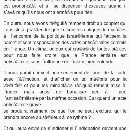
est prononcà©, et à se dispenser d`excuses quand il
s`avà¨re qu`ils nous ont alarmà©s pour rien.
En outre, nous avons rà©gulià¨rempent droit au couplet qui
consiste à prà©tendre que ce sont les critiques formulà©es
à l`encontre de la politique israà©lienne qui “attisent la
haine” et sont responsables des actes antisà©mites commis
en France. Un climat odieux est crà©à© de toutes pià¨ces
pour nous faire croire que la France entià¨re est
antisà©mite, sous l`influence de l`islam, bien entendu.
Il nous parait criminel non seulement de jouer de la sorte
avec l`à©motion, et d`afficher un tel mà©pris pour la
và©rità© et pour les minorità©s rà©gulià¨rement mise à
l`index, mais aussi de banaliser peu à peu
l`antisà©mitisme par la màªme occasion. Car quand un acte
antisà©mite grave
se produira vraiment, ce que l`on ne peut exclure, qui le
prendra encore au sà©rieux à ce rythme ?
Et qui aura envie de s`indigner si l`indignation devient une