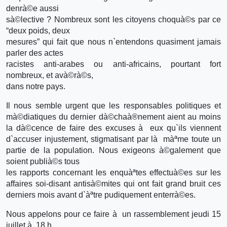
denrà©e aussi
sà©lective ? Nombreux sont les citoyens choquà©s par ce
“deux poids, deux
mesures” qui fait que nous n`entendons quasiment jamais
parler des actes
racistes anti-arabes ou anti-africains, pourtant fort
nombreux, et avà©rà©s,
dans notre pays.
Il nous semble urgent que les responsables politiques et
mà©diatiques du dernier dà©chaà®nement aient au moins
la dà©cence de faire des excuses à eux qu`ils viennent
d`accuser injustement, stigmatisant par là màªme toute un
partie de la population. Nous exigeons à©galement que
soient publià©s tous
les rapports concernant les enquàªtes effectuà©es sur les
affaires soi-disant antisà©mites qui ont fait grand bruit ces
derniers mois avant d`àªtre pudiquement enterrà©es.
Nous appelons pour ce faire à un rassemblement jeudi 15
juillet à 18 h