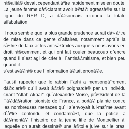
rà©alità© devait cependant àªtre rapidement mise en doute.
La jeune femme dà©clarant avoir à©tà© agressà©e sur la
ligne du RER D, a dà©sormais reconnu la totale
affabulation.
Il nous semble que la plus grande prudence aurait dà» àªtre
de mise dans ce genre d`affaires, notamment aprà¨s la
sà©rie de faux actes antisà©mites auxquels nous avons eu
droit rà©cemment et qui ont fait couler beaucoup d`encre
quand il s`est agi de crier à l`antisà©mitisme, et bien peu
quand il
s`est avà©rà© que l`information à©tait erronà©e.
Faut-il rappeler que le rabbin Farhi a mensongà¨rement
dà©clarà© qu`il avait à©tà© poignardà© par un individu
criant “Allah Akbar”, qu`Alexandre Moïse, prà©sident de la
Fà©dà©ration sioniste de France, a portà© plainte contre
les nombreuses menaces qu`il s`envoyait lui-màªme avant
d`àªtre confondu et condamnà©, que la police a
dà©montà© l`histoire de la jeune fille de Montpellier à
laquelle on aurait dessinà© une à©toile juive sur le bras,