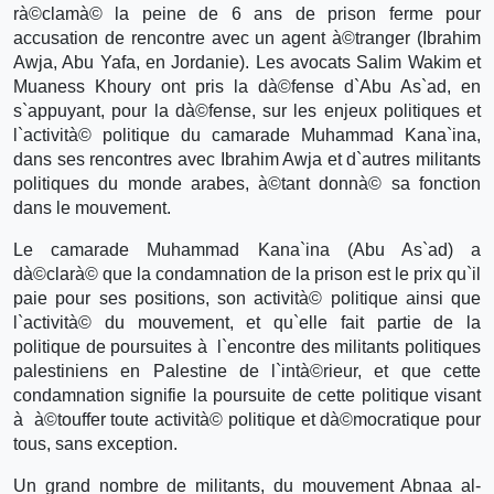
rà©clamà© la peine de 6 ans de prison ferme pour
accusation de rencontre avec un agent à©tranger (Ibrahim
Awja, Abu Yafa, en Jordanie). Les avocats Salim Wakim et
Muaness Khoury ont pris la dà©fense d`Abu As`ad, en
s`appuyant, pour la dà©fense, sur les enjeux politiques et
l`actività© politique du camarade Muhammad Kana`ina,
dans ses rencontres avec Ibrahim Awja et d`autres militants
politiques du monde arabes, à©tant donnà© sa fonction
dans le mouvement.
Le camarade Muhammad Kana`ina (Abu As`ad) a
dà©clarà© que la condamnation de la prison est le prix qu`il
paie pour ses positions, son actività© politique ainsi que
l`actività© du mouvement, et qu`elle fait partie de la
politique de poursuites à l`encontre des militants politiques
palestiniens en Palestine de l`intà©rieur, et que cette
condamnation signifie la poursuite de cette politique visant
à à©touffer toute actività© politique et dà©mocratique pour
tous, sans exception.
Un grand nombre de militants, du mouvement Abnaa al-