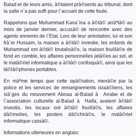
Balad et de leurs amis, à©taient prà©sents au tribunal, dont
la salle n`a pas suffi pour l`accueil de cette foule.
Rappelons que Muhammad Kana`ina a à©tà© arràªtà© au
mois de janvier dernier, accusà© de rencontre avec des
agents ennemis de l`Etat. Lors de leur arrestation, lui et son
frà¨re Hussam, la maison a à©tà© investie, les enfants de
Muhammad ont à©tà© brutalisà©s, la maison fouillà©e de
fond en comble, les affaires personnelles jetà©es au sol, et
le matà©riel informatique a à©tà© confisquà©, ainsi que les
tà©là©phones portables.
En màªme temps que cette opà©ration, menà©e par la
police et les services de renseignements israà©liens, les
sià¨ges du mouvement Abnaa al-Balad à Arrabe et de
l`association culturelle al-Balad à Haïfa, avaient à©tà©
investis, les locaux ont à©tà© fouillà©s, les affaires
dà©molies, les posters dà©chirà©s, le matà©riel
informatique cassà©.
Informations ulterieures en anglais: