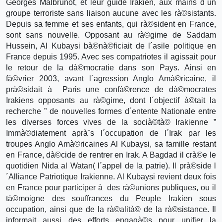
Georges Malbrunot, et leur guide Irakien, aux mains d´un
groupe terroriste sans liaison aucune avec les rà©sistants.
Depuis sa femme et ses enfants, qui rà©sident en France,
sont sans nouvelle. Opposant au rà©gime de Saddam
Hussein, Al Kubaysi bà©nà©ficiait de l´asile politique en
France depuis 1995. Avec ses compatriotes il agissait pour
le retour de la dà©mocratie dans son Pays. Ainsi en
fà©vrier 2003, avant l´agression Anglo Amà©ricaine, il
prà©sidait à Paris une confà©rence de dà©mocrates
Irakiens opposants au rà©gime, dont l´objectif à©tait la
recherche ” de nouvelles formes d´entente Nationale entre
les diverses forces vives de la socià©tà© Irakienne ”
Immà©diatement aprà¨s l´occupation de l´Irak par les
troupes Anglo Amà©ricaines Al Kubaysi, sa famille restant
en France, dà©cide de rentrer en Irak. A Bagdad il crà©e le
quotidien Nida al Watan( l´appel de la patrie). Il prà©side l
´Alliance Patriotique Irakienne. Al Kubaysi revient deux fois
en France pour participer à des rà©unions publiques, ou il
tà©moigne des souffrances du Peuple Irakien sous
occupation, ainsi que de la rà©alità© de la rà©sistance. Il
informait aussi des efforts engagà©s pour unifier la