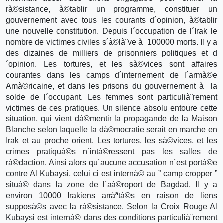
rà©sistance, à©tablir un programme, constituer un
gouvernement avec tous les courants d´opinion, à©tablir
une nouvelle constitution. Depuis l´occupation de l´Irak le
nombre de victimes civiles s´à©là¨ve à 100000 morts. Il y a
des dizaines de milliers de prisonniers politiques et d
´opinion. Les tortures, et les sà©vices sont affaires
courantes dans les camps d´internement de l´armà©e
Amà©ricaine, et dans les prisons du gouvernement à la
solde de l´occupant. Les femmes sont particulià¨rement
victimes de ces pratiques. Un silence absolu entoure cette
situation, qui vient dà©mentir la propagande de la Maison
Blanche selon laquelle la dà©mocratie serait en marche en
Irak et au proche orient. Les tortures, les sà©vices, et les
crimes pratiquà©s n´intà©ressent pas les salles de
rà©daction. Ainsi alors qu´aucune accusation n´est portà©e
contre Al Kubaysi, celui ci est internà© au ” camp cropper ”
situà© dans la zone de l´aà©roport de Bagdad. Il y a
environ 10000 Irakiens arràªtà©s en raison de liens
supposà©s avec la rà©sistance. Selon la Croix Rouge Al
Kubaysi est internà© dans des conditions particulià¨rement