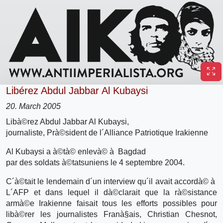
Libérez Abdul Jabbar Al Kubaysi
20. March 2005
Libà©rez Abdul Jabbar Al Kubaysi,
journaliste, Prà©sident de l´Alliance Patriotique Irakienne
Al Kubaysi a à©tà© enlevà© à Bagdad
par des soldats à©tatsuniens le 4 septembre 2004.
C´à©tait le lendemain d´un interview qu´il avait accordà© à
L´AFP et dans lequel il dà©clarait que la rà©sistance
armà©e Irakienne faisait tous les efforts possibles pour
libà©rer les journalistes Franà§ais, Christian Chesnot,