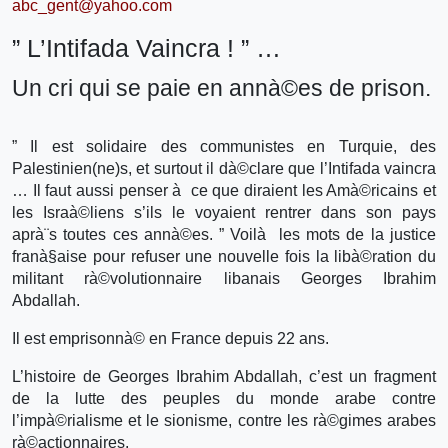
abc_gent@yahoo.com
” L’Intifada Vaincra ! ” …
Un cri qui se paie en annà©es de prison.
” Il est solidaire des communistes en Turquie, des
Palestinien(ne)s, et surtout il dà©clare que l’Intifada vaincra
… Il faut aussi penser à ce que diraient les Amà©ricains et
les Israà©liens s’ils le voyaient rentrer dans son pays
aprà¨s toutes ces annà©es. ” Voilà les mots de la justice
franà§aise pour refuser une nouvelle fois la libà©ration du
militant rà©volutionnaire libanais Georges Ibrahim
Abdallah.
Il est emprisonnà© en France depuis 22 ans.
L’histoire de Georges Ibrahim Abdallah, c’est un fragment
de la lutte des peuples du monde arabe contre
l’impà©rialisme et le sionisme, contre les rà©gimes arabes
rà©actionnaires.