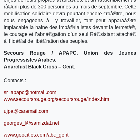
rà©uni plus de 300 personnes au mois de septembre. Cette
mobilisation solidaire devra pourtant encore croà®tre, nous
nous engageons à y travailler, tant peut apparaà®tre
implacable la haine des impà©rialistes devant la fermetà©,
le courage et l’abnà©gation d’un seul Rà©sistant attachà©
à l’idà©al de libà©ration des peuples.
Secours Rouge / APAPC, Union des Jeunes
Progressistes Arabes,
Anarchist Black Cross – Gent.
Contacts :
sr_apapc@hotmail.com
www.secoursrouge.org/secoursrouge/index.htm
ujpa@caramail.com
georges_l@samizdat.net
www.geocities.com/abc_gent