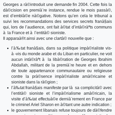
Georges a rà©introduit une demande fin 2004. Cette fois la
dà©cision en premià¨re instance, rendue le mois passà©,
est d’emblà©e nà©gative. Notons qu’en cela le tribunal a
suivi les recommandations des services secrets franà§ais
qui, lors de l’audience, ont fait à©tat d’intà©ràªts communs
à la France et à l’entità© sioniste.
Il apparaà®t ainsi avec une clartà© nouvelle que :
l’à‰tat franà§ais, dans sa politique impà©rialiste vis-
à -vis du monde arabe et du Liban en particulier, ne voit
aucun intà©ràªt à la libà©ration de Georges Ibrahim
Abdallah, militant de la premià¨re heure et en dehors
de toute appartenance communautaire ou religieuse
contre la prà©sence impà©rialiste amà©ricaine et
sioniste dans la rà©gion ;
l’à‰tat franà§ais manifeste par là sa complicità© avec
l’entità© sioniste et l’impà©rialisme amà©ricain, la
visite d’à‰tat effectuà©e dernià¨rement en France par
le criminel Ariel Sharon en à©tant une autre indication ;
le gouvernement libanais refuse toujours de dà©fendre