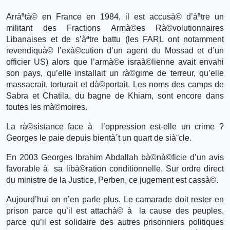
Arràªtà© en France en 1984, il est accusà© d’àªtre un
militant des Fractions Armà©es Rà©volutionnaires
Libanaises et de s’àªtre battu (les FARL ont notamment
revendiquà© l’exà©cution d’un agent du Mossad et d’un
officier US) alors que l’armà©e israà©lienne avait envahi
son pays, qu’elle installait un rà©gime de terreur, qu’elle
massacrait, torturait et dà©portait. Les noms des camps de
Sabra et Chatila, du bagne de Khiam, sont encore dans
toutes les mà©moires.
La rà©sistance face à l’oppression est-elle un crime ?
Georges le paie depuis bientà´t un quart de sià¨cle.
En 2003 Georges Ibrahim Abdallah bà©nà©ficie d’un avis
favorable à sa libà©ration conditionnelle. Sur ordre direct
du ministre de la Justice, Perben, ce jugement est cassà©.
Aujourd’hui on n’en parle plus. Le camarade doit rester en
prison parce qu’il est attachà© à la cause des peuples,
parce qu’il est solidaire des autres prisonniers politiques