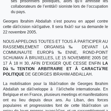
ses prisonniers politiques, alors qu’il amnistie les
collaborateurs de l’entità© sioniste lors de l’occupation
du pays.
Georges Ibrahim Abdallah s’est pourvu en appel contre
cette dà©cision nà©gative. Il sera fixà© sur sa demande le
22 novembre 2005.
NOUS APPELONS TOUTES ET TOUS À PARTICIPER AU
RASSEMBLEMENT ORGANISà‰ DEVANT LA
COMMUNAUTE EUROPà‰ENNE, ROND-POINT
SCHUMAN À BRUXELLES, LE 15 NOVEMBRE 2005 DE
17 À 18 H 30, AFIN D’EXIGER QUE CESSE ENFIN
LA
Dà‰TENTION ARBITRAIRE ET À CARACTàˆRE
POLITIQUE
DE GEORGES IBRAHIM ABDALLAH.
La mobilisation pour la libà©ration de Georges Ibrahim
Abdallah se dà©veloppe à l’à©chelle internationale. En
Belgique et en France, plusieurs meetings et manifestations
ont eu lieu depuis deux ans. Au Liban, des forces
populaires et progressistes font de cette libà©ration un
enjeu de leurs propres avancà©es, et un rassemblement a