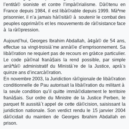
l’entità© sioniste et contre l’impà©rialisme. Dà©tenu en
France depuis 1984, il est libà©rable depuis 1999. Màªme
prisonnier, il n’a jamais hà©sità© à soutenir le combat des
peuples opprimà©s et les mouvements de rà©sistance face
à la rà©pression.
Aujourd’hui, Georges Ibrahim Abdallah, à¢gà© de 54 ans,
effectue sa vingt-troisià¨me annà©e d’emprisonnement. Sa
libà©ration ne requiert pas de recours en grà¢ce particulier.
Le code pà©nal franà§ais la rend possible, par simple
arràªtà© administratif du Ministà¨re de la Justice, aprà¨s
quinze ans d’incarcà©ration.
En novembre 2003, la Juridiction rà©gionale de libà©ration
conditionnelle de Pau autorisait la libà©ration du militant à
la seule condition qu’il quitte immà©diatement le territoire
franà§ais. Sur ordre du Ministre de la Justice Perben, le
parquet fit aussità´t appel de cette dà©cision, saisissant la
juridiction nationale. Son verdict rendu le 15 janvier 2004
dà©cidait du maintien de Georges Ibrahim Abdallah en
prison.