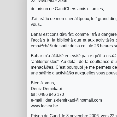
22. November 2006
du prison de Gand
Chers amis et amies,
J’ai reà§u de mon cher à©poux, le ” grand dirige
vous…
Bahar est considà©rà© comme ” trà¨s dangereux” 
l’accà¨s à la bibliothà¨que et aux actività©s 
empàªchà© de sortir de sa cellule 23 heures sur
Bahar m’a à©tà© enlevà© parce qu’il a osà© s
“antiterroristes”. Au-delà de la souffrance d
menacà©es. C’est pourquoi je me permets de 
une sà©rie d’actività©s auxquelles vous pouve
Bien à vous,
Deniz Demirkapi
tel : 0486 846 170
e-mail : deniz-demirkapi@hotmail.com
www.leclea.be
Prison de Gand, le 8 novembre 2006, vers 22h