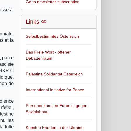
Go to newsletter subscription
uisse à
Links
oniale.
Selbstbestimmtes Österreich
s et la
Das Freie Wort - offener
, parce
Debattenraum
asciste
 DHKP-C
Palästina Solidarität Österreich
idique,
tion de
International Initiative for Peace
iolence
Personenkomitee Euroexit gegen
 rà©el,
Sozialabbau
destine
enu les
a lutte
Komitee Frieden in der Ukraine