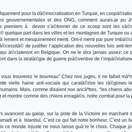
cifiquement pour la dà©mocratisation en Turquie, en coopà©rati
tions gouvernementales et des ONG, comment aurais-je pu à
s premiers à devoir s’à©tonner de ce scoop sont les và©ri
tà© quelque part dans les villes et les montagnes de Turquie ou a
ià¨rement et mesquinement menti. Ont-il menti par pure imbà©ci
essità© de justifier l’application des nouvelles lois anti-terr
 qui à©clateront en Belgique. On ne le dira jamais assez: ce 
ent dans la stratà©gie de guerre prà©ventive de l’impà©rialism
, vous trouverez le bourreau” Chez nos juges, il ne fallait mà
ette vielle haine anti-sociale qui caratà©rise les rà©gimes l
 inhumains. Mais, comme disaient nos ancàªtres, “les chiens aboi
ter et mordre comme des chiens enragà©s, notre combat pour la j
 avancent au galop, sur la piste de la Victoire en marchant s
di et à Istanbul. C’est ce qui fait notre bonheur. C’est un 
is ce monde injuste ne nous laisse guà¨re le choix. Chaque jo