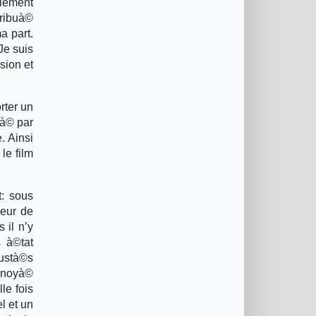
alement
tribuà©
a part.
Je suis
sion et
rter un
nà© par
. Ainsi
le film
t: sous
deur de
 il n’y
 à©tat
rustà©s
urnoyà©
le fois
l et un