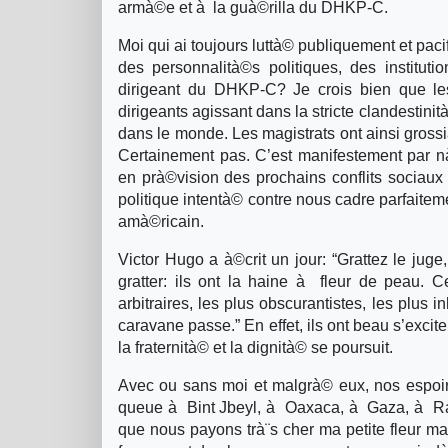
armà©e et à la guà©rilla du DHKP-C.
Moi qui ai toujours luttà© publiquement et pa
des personnalità©s politiques, des institu
dirigeant du DHKP-C? Je crois bien que le
dirigeants agissant dans la stricte clandestini
dans le monde. Les magistrats ont ainsi gross
Certainement pas. C’est manifestement par nà©c
en prà©vision des prochains conflits sociaux
politique intentà© contre nous cadre parfaitem
amà©ricain.
Victor Hugo a à©crit un jour: “Grattez le juge
gratter: ils ont la haine à fleur de peau. C
arbitraires, les plus obscurantistes, les plus
caravane passe.” En effet, ils ont beau s’exci
la fraternità© et la dignità© se poursuit.
Avec ou sans moi et malgrà© eux, nos espoirs
queue à Bint Jbeyl, à Oaxaca, à Gaza, à Rama
que nous payons trà¨s cher ma petite fleur ma