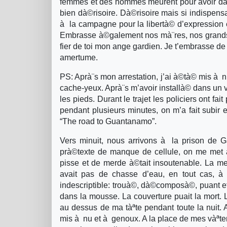
femmes et des hommes meurent pour avoir dà©
bien dà©risoire. Dà©risoire mais si indispensa
à la campagne pour la libertà© d’expression e
Embrasse à©galement nos mà¨res, nos grands pa
fier de toi mon ange gardien. Je t’embrasse de
amertume.
PS: Aprà¨s mon arrestation, j’ai à©tà© mis à nu
cache-yeux. Aprà¨s m’avoir installà© dans un 
les pieds. Durant le trajet les policiers ont 
pendant plusieurs minutes, on m’a fait subir 
“The road to Guantanamo”.
Vers minuit, nous arrivons à la prison de 
prà©texte de manque de cellule, on me met au
pisse et de merde à©tait insoutenable. La me
avait pas de chasse d’eau, en tout cas, à
indescriptible: trouà©, dà©composà©, puant e
dans la mousse. La couverture puait la mort.
au dessus de ma tàªte pendant toute la nuit. 
mis à nu et à genoux. A la place de mes vàªte