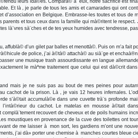
fendu leurs idà©es. Comparà© à eux, notre sacrifice est fin
ble. Et là , je parle de tous les amis et camarades qui ont con
t d’association en Belgique. Embrasse-les toutes et tous de m
rents et tous ceux dans la famille qui mà©ritent le respect. 
 tes là¨vres sà¨ches et de tes yeux humides avec tendresse, pas
, affublà© d’un gilet par balles et menottà©. Puis on m’a fait po
và©hicule de police, j’ai à©tà© attachà© au sià¨ge et enchaà®
fait passer une musique trash assourdissante en langue allemande
exactement le màªme traitement que celui qui est dà©crit dans 
Gand mais je ne suis pas au bout de mes peines pour autan
 cachot de la prison. Là , je vais 12 heures infernales. L’o
rde s’à©tait accumulà©e dans une cuvette trà¨s profonde mais
 l’intà©rieur du cachot. Le matelas en mousse à©tait dans
t complà¨tement recouvert de cheveux et de poils humains inc
 Les moustiques en provenance de la cuve des toilettes ont to
Avant de me laisser à mon sort, les gardiens m’ont une nouvel
ments, j’ai dà» porter une chemise à manches courtes bleue cie