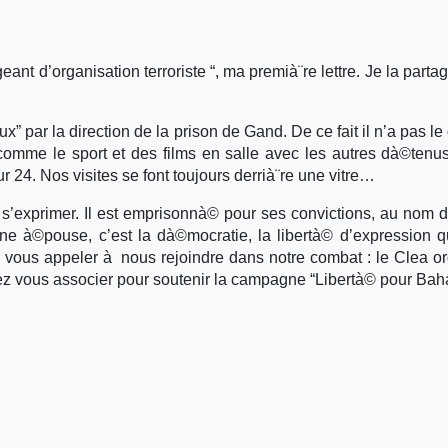
ant d’organisation terroriste “, ma premià¨re lettre. Je la parta
par la direction de la prison de Gand. De ce fait il n’a pas le 
comme le sport et des films en salle avec les autres dà©tenus.
 24. Nos visites se font toujours derrià¨re une vitre…
’exprimer. Il est emprisonnà© pour ses convictions, au nom d
’une à©pouse, c’est la dà©mocratie, la libertà© d’expression q
vous appeler à nous rejoindre dans notre combat : le Clea o
z vous associer pour soutenir la campagne “Libertà© pour Baha