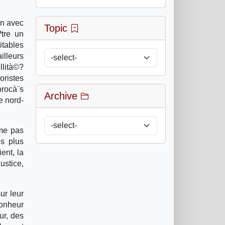
on avec
Topic
ªtre un
tables
illeurs
llità©?
oristes
procà¨s
Archive
e nord-
ªme pas
es plus
ent, la
ustice,
ur leur
bonheur
ur, des