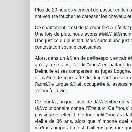
Plus de 20 heures viennent de passer en ton 
nouveau te toucher, te caresser les cheveux et
Ce chà¢timent, c’est de la cruautà© à l’à©tat pu
Une fois de plus, nous avons à©tà© tà©moins e
Une justice du plus fort. Mais surtout une just
contestation sociale croissantes.
Alors, dans un à©lan de dà©sespoir, entrainà©s
qu’il y a six ans, j’ai dit “nous” en parlant
Delmulle et ses comparses les juges Logghe
et màªme de mon rà´le de dirigeant au sein 
l’armà©e turque à©tait occupà©e à assassine
“retour à la vie”.
Ce jour-là , un jour triste de dà©cembre qui vi
rà©volutionnaire contre l’Etat turc. Ce “nous”
physique et effectif. Ce tout petit “nous” a fa
vieille de 36 ans, alors que n’importe quel
màªmes propos. Il n’est d’ailleurs pas rare que