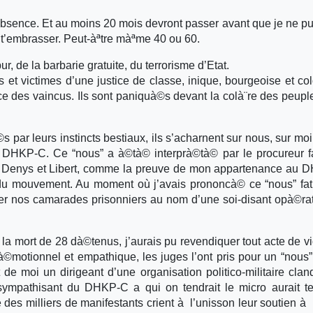
absence. Et au moins 20 mois devront passer avant que je ne p
 t’embrasser. Peut-àªtre màªme 40 ou 60.
r, de la barbarie gratuite, du terrorisme d’Etat.
t victimes d’une justice de classe, inique, bourgeoise et col
ice des vaincus. Ils sont paniquà©s devant la colà¨re des peuple
 par leurs instincts bestiaux, ils s’acharnent sur nous, sur moi
 du DHKP-C. Ce “nous” a à©tà© interprà©tà© par le procureur f
, Denys et Libert, comme la preuve de mon appartenance au
du mouvement. Au moment où j’avais prononcà© ce “nous” fat
r nos camarades prisonniers au nom d’une soi-disant opà©ra
t la mort de 28 dà©tenus, j’aurais pu revendiquer tout acte de v
 à©motionnel et empathique, les juges l’ont pris pour un “nous”
it de moi un dirigeant d’une organisation politico-militaire clan
 sympathisant du DHKP-C a qui on tendrait le micro aurait t
 des milliers de manifestants crient à l’unisson leur soutien à l