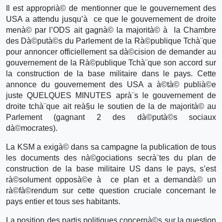
Il est approprià© de mentionner que le gouvernement des
USA a attendu jusqu’à ce que le gouvernement de droite
menà© par l’ODS ait gagnà© la majorità© à la Chambre
des Dà©putà©s du Parlement de la Rà©publique Tchà¨que
pour annoncer officiellement sa dà©cision de demander au
gouvernement de la Rà©publique Tchà¨que son accord sur
la construction de la base militaire dans le pays. Cette
annonce du gouvernement des USA a à©tà© publià©e
juste QUELQUES MINUTES aprà¨s le gouvernement de
droite tchà¨que ait reà§u le soutien de la de majorità© au
Parlement (gagnant 2 des dà©putà©s sociaux
dà©mocrates).
La KSM a exigà© dans sa campagne la publication de tous
les documents des nà©gociations secrà¨tes du plan de
construction de la base militaire US dans le pays, s’est
rà©solument opposà©e à ce plan et a demandà© un
rà©fà©rendum sur cette question cruciale concernant le
pays entier et tous ses habitants.
La position des partis politiques concernà©s sur la question