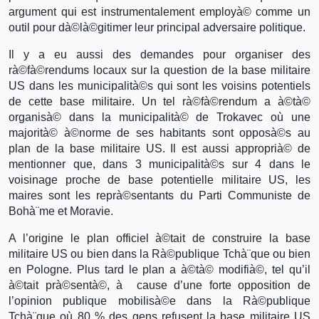
argument qui est instrumentalement employà© comme un
outil pour dà©là©gitimer leur principal adversaire politique.
Il y a eu aussi des demandes pour organiser des
rà©fà©rendums locaux sur la question de la base militaire
US dans les municipalità©s qui sont les voisins potentiels
de cette base militaire. Un tel rà©fà©rendum a à©tà©
organisà© dans la municipalità© de Trokavec où une
majorità© à©norme de ses habitants sont opposà©s au
plan de la base militaire US. Il est aussi approprià© de
mentionner que, dans 3 municipalità©s sur 4 dans le
voisinage proche de base potentielle militaire US, les
maires sont les reprà©sentants du Parti Communiste de
Bohà¨me et Moravie.
A l’origine le plan officiel à©tait de construire la base
militaire US ou bien dans la Rà©publique Tchà¨que ou bien
en Pologne. Plus tard le plan a à©tà© modifià©, tel qu’il
à©tait prà©sentà©, à cause d’une forte opposition de
l’opinion publique mobilisà©e dans la Rà©publique
Tchà¨que où 80 % des gens refusent la base militaire US