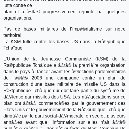
lutte contre ce
plan et a à©tà© progressivement rejointe par quelques
organisations.
Pas de bases militaires de l’impà©rialisme sur notre
territoire!
La KSM lutte contre les bases US dans la Rà©publique
Tchà¨que
L’Union de la Jeunesse Communiste (KSM) de la
Rà©publique Tchà¨que a à©tà© la premià¨re organisation
dans le pays à lancer avant les à©lections parlementaires
de l’à©tà© 2006 une campagne contre un plan de
construction d’une base militaire de missile US dans la
Rà©publique Tchà¨que qui doit faire partie du systà¨me de
dà©fense par missiles des USA. Les nà©gociations sur ce
plan ont à©tà© commencà©es par le gouvernement des
Etats-Unis et le gouvernement de la Rà©publique Tchà¨que
dirigà©e par le parti social-dà©mocrate, en secret, plusieurs
annà©es avant que l’information sur elles n’ait à©tà©
publià©e grà¢ce à des dà©putà©s du Parti Communiste