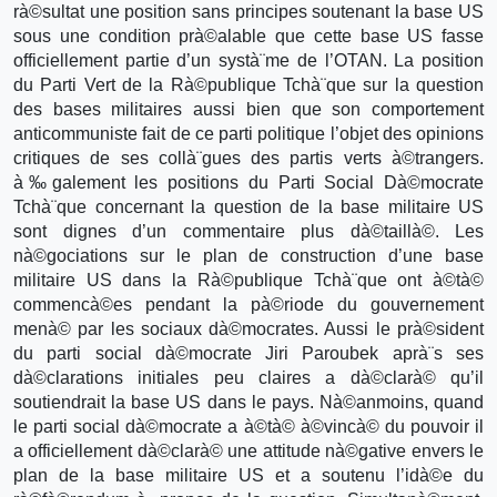
rà©sultat une position sans principes soutenant la base US
sous une condition prà©alable que cette base US fasse
officiellement partie d’un systà¨me de l’OTAN. La position
du Parti Vert de la Rà©publique Tchà¨que sur la question
des bases militaires aussi bien que son comportement
anticommuniste fait de ce parti politique l’objet des opinions
critiques de ses collà¨gues des partis verts à©trangers.
à‰galement les positions du Parti Social Dà©mocrate
Tchà¨que concernant la question de la base militaire US
sont dignes d’un commentaire plus dà©taillà©. Les
nà©gociations sur le plan de construction d’une base
militaire US dans la Rà©publique Tchà¨que ont à©tà©
commencà©es pendant la pà©riode du gouvernement
menà© par les sociaux dà©mocrates. Aussi le prà©sident
du parti social dà©mocrate Jiri Paroubek aprà¨s ses
dà©clarations initiales peu claires a dà©clarà© qu’il
soutiendrait la base US dans le pays. Nà©anmoins, quand
le parti social dà©mocrate a à©tà© à©vincà© du pouvoir il
a officiellement dà©clarà© une attitude nà©gative envers le
plan de la base militaire US et a soutenu l’idà©e du