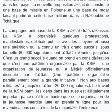
dans leur pays. La nouvelle proposition à©tait de construire
une base de missile en Pologne et une base de radar
faisant partie de cette base militaire dans la Rà©publique
Tchà¨que.
La campagne anti-base de la KSM a à©tà© trà¨s rà©ussie.
La KSM a organisà© quelques protestations,
manifestations, dà©bats publics avec les citoyens et aussi
une pà©tition qui a connu un trà¨s grand succà¨s, sous
laquelle 80 000 signatures ont à©tà© rà©unies jusqu’ici.
C’est un grand succà¨s quand on prend en considà©ration
que c’est une pà©tition organisà©e par la KSM – une
organisation de jeunesse qui a à©tà© officiellement
dissoute par l’à©tat. (Une pà©tition organisà©e
parallà¨lement pour la grande initiative ” Non aux bases
militaires” a jusqu’ici rà©uni 20 000 signatures.). Le travail
de la KSM parmi les gens dans les rues est à©galement
important parce qu’il leur montre que cette organisation de
la jeunesse interdite lutte en premià¨re ligne pour les
revendications concrà¨tes de la majorità© d’entre eux.