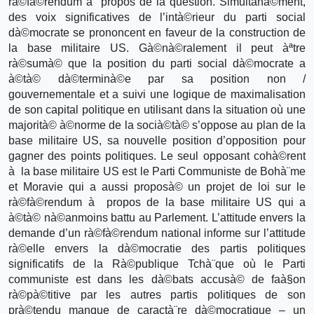
rà©fà©rendum à propos de la question. Simultanà©ment,
des voix significatives de l’intà©rieur du parti social
dà©mocrate se prononcent en faveur de la construction de
la base militaire US. Gà©nà©ralement il peut àªtre
rà©sumà© que la position du parti social dà©mocrate a
à©tà© dà©terminà©e par sa position non /
gouvernementale et a suivi une logique de maximalisation
de son capital politique en utilisant dans la situation où une
majorità© à©norme de la socià©tà© s’oppose au plan de la
base militaire US, sa nouvelle position d’opposition pour
gagner des points politiques. Le seul opposant cohà©rent
à la base militaire US est le Parti Communiste de Bohà¨me
et Moravie qui a aussi proposà© un projet de loi sur le
rà©fà©rendum à propos de la base militaire US qui a
à©tà© nà©anmoins battu au Parlement. L’attitude envers la
demande d’un rà©fà©rendum national informe sur l’attitude
rà©elle envers la dà©mocratie des partis politiques
significatifs de la Rà©publique Tchà¨que où le Parti
communiste est dans les dà©bats accusà© de faà§on
rà©pà©titive par les autres partis politiques de son
prà©tendu manque de caractà¨re dà©mocratique – un