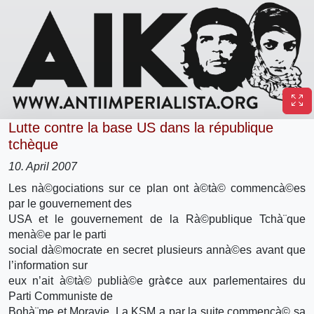
Lutte contre la base US dans la république
tchèque
10. April 2007
Les nà©gociations sur ce plan ont à©tà© commencà©es
par le gouvernement des
USA et le gouvernement de la Rà©publique Tchà¨que
menà©e par le parti
social dà©mocrate en secret plusieurs annà©es avant que
l’information sur
eux n’ait à©tà© publià©e grà¢ce aux parlementaires du
Parti Communiste de
Bohà¨me et Moravie. La KSM a par la suite commencà© sa