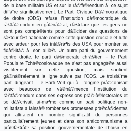
de la base militaire US et sur le rà©fà©rendum à ce sujet
diffà¨re significativement. Le Parti Civique Dà©mocratique
de droite (ODS) refuse l’institution dà©mocratique du
rà©fà©rendum en gà©nà©ral, dà©clare que les gens ne
sont pas compà©tents pour dà©cider des questions de
sà©curità© nationale comme cette question cruciale et lutte
avec ardeur pour les intà©ràªts des USA pour montrer sa
fidà©lità© à son allià©. Un autre parti du gouvernement
centre droite, le parti dà©mocrate chrà©tien – le Parti
Populaire Tchà©coslovaque ne s’est pas engagà©e aussi
visiblement sur cette question, mais soutient
gà©nà©ralement la ligne suivie par l’ODS. Le troisià¨me
parti dirigeant – le Parti Vert qui à l’origine prà©conisait
avec beaucoup de và©hà©mence l’institution du
rà©fà©rendum dans ses expressions prà©-à©lectorales et
se dà©crivait lui-màªme comme un parti politique non-
militariste a laissà© tomber ses promesses prà©cà©dentes
qui attiraient un nombre significatif de personnes
particulià¨rement jeunes et dans son anticommunisme a
prà©fà©rà© sa position gouvernementale de choisir en