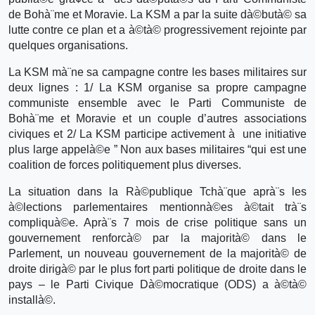
de Bohà¨me et Moravie. La KSM a par la suite dà©butà© sa
lutte contre ce plan et a à©tà© progressivement rejointe par
quelques organisations.
La KSM mà¨ne sa campagne contre les bases militaires sur
deux lignes : 1/ La KSM organise sa propre campagne
communiste ensemble avec le Parti Communiste de
Bohà¨me et Moravie et un couple d’autres associations
civiques et 2/ La KSM participe activement à une initiative
plus large appelà©e ” Non aux bases militaires “qui est une
coalition de forces politiquement plus diverses.
La situation dans la Rà©publique Tchà¨que aprà¨s les
à©lections parlementaires mentionnà©es à©tait trà¨s
compliquà©e. Aprà¨s 7 mois de crise politique sans un
gouvernement renforcà© par la majorità© dans le
Parlement, un nouveau gouvernement de la majorità© de
droite dirigà© par le plus fort parti politique de droite dans le
pays – le Parti Civique Dà©mocratique (ODS) a à©tà©
installà©.