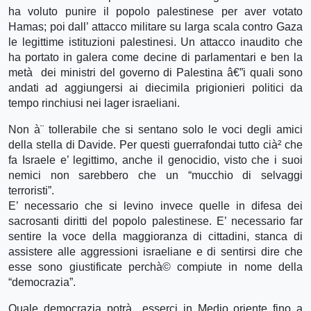
ha voluto punire il popolo palestinese per aver votato
Hamas; poi dall’ attacco militare su larga scala contro Gaza
le legittime istituzioni palestinesi. Un attacco inaudito che
ha portato in galera come decine di parlamentari e ben la
metà dei ministri del governo di Palestina â€”i quali sono
andati ad aggiungersi ai diecimila prigionieri politici da
tempo rinchiusi nei lager israeliani.
Non à¨ tollerabile che si sentano solo le voci degli amici
della stella di Davide. Per questi guerrafondai tutto cià² che
fa Israele e’ legittimo, anche il genocidio, visto che i suoi
nemici non sarebbero che un “mucchio di selvaggi
terroristi”.
E’ necessario che si levino invece quelle in difesa dei
sacrosanti diritti del popolo palestinese. E’ necessario far
sentire la voce della maggioranza di cittadini, stanca di
assistere alle aggressioni israeliane e di sentirsi dire che
esse sono giustificate perchà© compiute in nome della
“democrazia”.
Quale democrazia potrà esserci in Medio oriente fino a