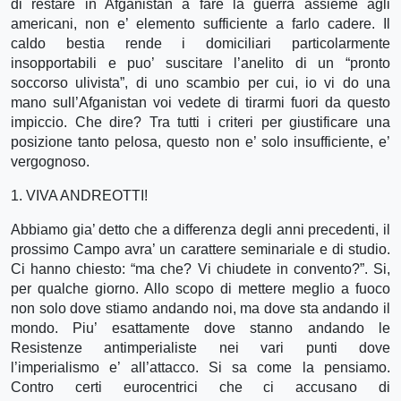
di restare in Afganistan a fare la guerra assieme agli
americani, non e’ elemento sufficiente a farlo cadere. Il
caldo bestia rende i domiciliari particolarmente
insopportabili e puo’ suscitare l’anelito di un “pronto
soccorso ulivista”, di uno scambio per cui, io vi do una
mano sull’Afganistan voi vedete di tirarmi fuori da questo
impiccio. Che dire? Tra tutti i criteri per giustificare una
posizione tanto pelosa, questo non e’ solo insufficiente, e’
vergognoso.
1. VIVA ANDREOTTI!
Abbiamo gia’ detto che a differenza degli anni precedenti, il
prossimo Campo avra’ un carattere seminariale e di studio.
Ci hanno chiesto: “ma che? Vi chiudete in convento?”. Si,
per qualche giorno. Allo scopo di mettere meglio a fuoco
non solo dove stiamo andando noi, ma dove sta andando il
mondo. Piu’ esattamente dove stanno andando le
Resistenze antimperialiste nei vari punti dove
l’imperialismo e’ all’attacco. Si sa come la pensiamo.
Contro certi eurocentrici che ci accusano di