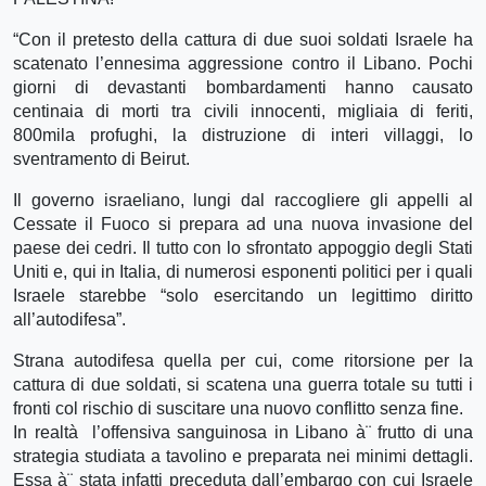
“Con il pretesto della cattura di due suoi soldati Israele ha
scatenato l’ennesima aggressione contro il Libano. Pochi
giorni di devastanti bombardamenti hanno causato
centinaia di morti tra civili innocenti, migliaia di feriti,
800mila profughi, la distruzione di interi villaggi, lo
sventramento di Beirut.
Il governo israeliano, lungi dal raccogliere gli appelli al
Cessate il Fuoco si prepara ad una nuova invasione del
paese dei cedri. Il tutto con lo sfrontato appoggio degli Stati
Uniti e, qui in Italia, di numerosi esponenti politici per i quali
Israele starebbe “solo esercitando un legittimo diritto
all’autodifesa”.
Strana autodifesa quella per cui, come ritorsione per la
cattura di due soldati, si scatena una guerra totale su tutti i
fronti col rischio di suscitare una nuovo conflitto senza fine.
In realtà l’offensiva sanguinosa in Libano à¨ frutto di una
strategia studiata a tavolino e preparata nei minimi dettagli.
Essa à¨ stata infatti preceduta dall’embargo con cui Israele