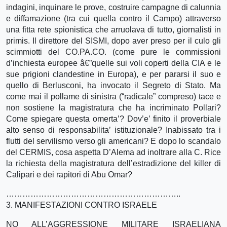
indagini, inquinare le prove, costruire campagne di calunnia
e diffamazione (tra cui quella contro il Campo) attraverso
una fitta rete spionistica che arruolava di tutto, giornalisti in
primis. Il direttore del SISMI, dopo aver preso per il culo gli
scimmiotti del CO.PA.CO. (come pure le commissioni
d’inchiesta europee â€”quelle sui voli coperti della CIA e le
sue prigioni clandestine in Europa), e per pararsi il suo e
quello di Berlusconi, ha invocato il Segreto di Stato. Ma
come mai il pollame di sinistra (“radicale” compreso) tace e
non sostiene la magistratura che ha incriminato Pollari?
Come spiegare questa omerta’? Dov’e’ finito il proverbiale
alto senso di responsabilita’ istituzionale? Inabissato tra i
flutti del servilismo verso gli americani? E dopo lo scandalo
del CERMIS, cosa aspetta D’Alema ad inoltrare alla C. Rice
la richiesta della magistratura dell’estradizione del killer di
Calipari e dei rapitori di Abu Omar?
………………………………………………………..
3. MANIFESTAZIONI CONTRO ISRAELE
NO ALL’AGGRESSIONE MILITARE ISRAELIANA