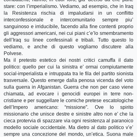
stare: con l’imperialismo. Vediamo, ad esempio, che in Iraq
la Resistenza rischia di impaludarsi in un conflitto
interconfessionale e intercomunitario sempre piu’
sanguinoso e irriducibile, facendo alla fine contenti proprio
gli aggressori americani, nei cui piani c’e’lo smembramento
dell’Iraq su linee confessinali e tribali. Tutto questo lo
vediamo, e anche di questo vogliamo discutere alla
Polvese.
Ma il pretesto estetico dei nostri critici camuffa il dato
politico: quello per cui la sinistra e’ ormai compiutamente
social-imperialista e intruppata tra le fila del partito sionista
trasversale. Questo emerge dalla penosa vicenda del voto
sulla guerra in Afganistan. Guerra che non per caso viene
chiamata, ad evocare i genocidi europei in terre non-
cristiane e per suggellare le comiche pretese escatologiche
dell’Impero americano: “missione”. Ove lo spirito
missionario che unisce destre e sinistre altro non e’ che la
cieca protervia di spazzare via ogni resistenza al paranoico
modello sociale occidentale. Ma dietro al dato politico v’e’
sempre una concezione del mondo, un’etica. Suona male