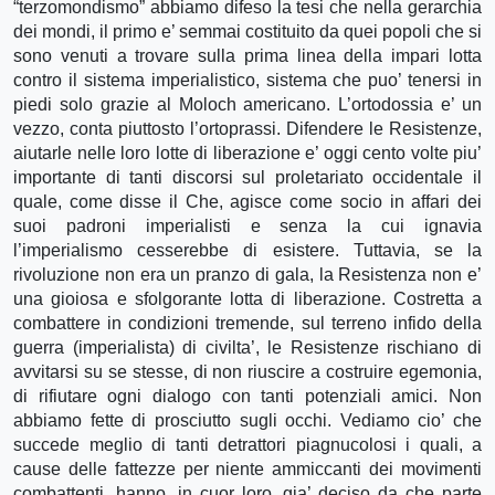
“terzomondismo” abbiamo difeso la tesi che nella gerarchia
dei mondi, il primo e’ semmai costituito da quei popoli che si
sono venuti a trovare sulla prima linea della impari lotta
contro il sistema imperialistico, sistema che puo’ tenersi in
piedi solo grazie al Moloch americano. L’ortodossia e’ un
vezzo, conta piuttosto l’ortoprassi. Difendere le Resistenze,
aiutarle nelle loro lotte di liberazione e’ oggi cento volte piu’
importante di tanti discorsi sul proletariato occidentale il
quale, come disse il Che, agisce come socio in affari dei
suoi padroni imperialisti e senza la cui ignavia
l’imperialismo cesserebbe di esistere. Tuttavia, se la
rivoluzione non era un pranzo di gala, la Resistenza non e’
una gioiosa e sfolgorante lotta di liberazione. Costretta a
combattere in condizioni tremende, sul terreno infido della
guerra (imperialista) di civilta’, le Resistenze rischiano di
avvitarsi su se stesse, di non riuscire a costruire egemonia,
di rifiutare ogni dialogo con tanti potenziali amici. Non
abbiamo fette di prosciutto sugli occhi. Vediamo cio’ che
succede meglio di tanti detrattori piagnucolosi i quali, a
cause delle fattezze per niente ammiccanti dei movimenti
combattenti, hanno, in cuor loro, gia’ deciso da che parte