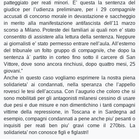
patteggiato per reati minori. E’ questa la sentenza del
giudice per l’udienza preliminare, per i 29 compagni/e
accusati di concorso morale in devastazione e saccheggio
in merito alla manifestazione antifascista dell’11 marzo
scorso a Milano. Proteste dei familiari ai quali non e’ stato
consentito di assistere alla lettura della sentenza. Neppure
ai giornalisti e’ stato permesso entrare nell’aula. All’esterno
del tribunale un folto gruppo di compagni/e, che dopo la
sentenza à¨ partito in corteo fino sotto il carcere di San
Vittore, dove sono ancora rinchiusi, dopo quattro mesi, 25
giovani.”
Anche in questo caso vogliamo esprimere la nostra piena
solidarieta’ ai condannati, nella speranza che l’appello
rovesci le tesi dell’accusa. Con l’augurio che coloro che si
sono mobilitati per gli antagonisti milanesi cessino di usare
due pesi e due misure e non dimentichino i tanti compagni
vittime della repressione, in Toscana e in Sardegna ad
esempio, compagni condannati a pene anche piu’ pesanti o
inquisiti per reati ben piu’ gravi come il 270bis. La
solidarieta’ non conosce figli e figlastri!