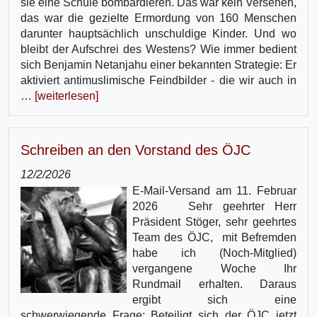
sie eine Schule bombardieren. Das war kein Versehen,
das war die gezielte Ermordung von 160 Menschen
darunter hauptsächlich unschuldige Kinder. Und wo
bleibt der Aufschrei des Westens? Wie immer bedient
sich Benjamin Netanjahu einer bekannten Strategie: Er
aktiviert antimuslimische Feindbilder - die wir auch in
…
[weiterlesen]
Schreiben an den Vorstand des ÖJC
12/2/2026
E-Mail-Versand am 11. Februar
2026 Sehr geehrter Herr
Präsident Stöger, sehr geehrtes
Team des ÖJC, mit Befremden
habe ich (Noch-Mitglied)
vergangene Woche Ihr
Rundmail erhalten. Daraus
ergibt sich eine
schwerwiegende Frage: Beteiligt sich der ÖJC jetzt