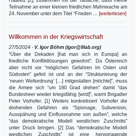
Haaretz [2], zusammen mit der Tatsache, dass meine
Teilnahme an einer kleinen friedlichen Mahnwache am
24. November unter dem Titel “Frieden …
[weiterlesen]
Willkommen in der Kriegswirtschaft
27/5/2024
· V. Igor Böhm (igor@9lab.org)
“Über die Dekaden [hat man sich in Europa] an
friedliche Konfliktlösungen gewohnt”. Da Österreich
aber nicht vor “möglichen Gefahren im Osten und
Südosten” gefeit ist und an der “Strukturierung der
‘neuen Weltordnung’ […] mitgestalten [möchte]”, muss
die Armee sich “um 180 Grad drehen” damit “das
Bundesheer wieder kriegsfähig [wird]”, warnt Brigadier
Peter Vorhofer. [1] Weiters konkretisiert Vorhofer die
drohenden Gefahren als “Spionage, Subversion,
Ausspähung und Einflussnahme von außen”, welche
“das demokratische Modell westlichen Zuschnitts”
unter Druck bringen. [2] Das “demokratische Modell
westlichen Zuschnitts” ist eine hervorragende