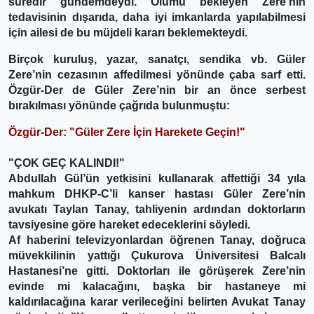
süredir gündemdeydi. Ölümü bekleyen Zere’nin
tedavisinin dışarıda, daha iyi imkanlarda yapılabilmesi
için ailesi de bu müjdeli kararı beklemekteydi.
Birçok kuruluş, yazar, sanatçı, sendika vb. Güler
Zere’nin cezasının affedilmesi yönünde çaba sarf etti.
Özgür-Der de Güler Zere’nin bir an önce serbest
bırakılması yönünde çağrıda bulunmuştu:
Özgür-Der: "Güler Zere İçin Harekete Geçin!"
"ÇOK GEÇ KALINDI!"
Abdullah Gül’ün yetkisini kullanarak affettiği 34 yıla
mahkum DHKP-C’li kanser hastası Güler Zere’nin
avukatı Taylan Tanay, tahliyenin ardından doktorların
tavsiyesine göre hareket edeceklerini söyledi.
Af haberini televizyonlardan öğrenen Tanay, doğruca
müvekkilinin yattığı Çukurova Üniversitesi Balcalı
Hastanesi’ne gitti. Doktorları ile görüşerek Zere’nin
evinde mi kalacağını, başka bir hastaneye mi
kaldırılacağına karar verileceğini belirten Avukat Tanay