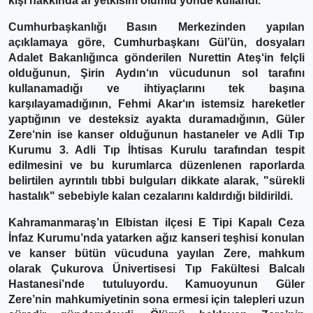
kişi hakkında af yetkisini olumlu yönde kullandı.
Cumhurbaşkanlığı Basın Merkezinden yapılan
açıklamaya göre, Cumhurbaşkanı Gül’ün, dosyaları
Adalet Bakanlığınca gönderilen
Nurettin Ateş
‘in felçli
olduğunun,
Şirin Aydın
‘ın vücudunun sol tarafını
kullanamadığı ve ihtiyaçlarını tek başına
karşılayamadığının,
Fehmi Akar
‘ın istemsiz hareketler
yaptığının ve desteksiz ayakta duramadığının,
Güler
Zere
‘nin ise kanser olduğunun hastaneler ve Adli Tıp
Kurumu 3. Adli Tıp İhtisas Kurulu tarafından tespit
edilmesini ve bu kurumlarca düzenlenen raporlarda
belirtilen ayrıntılı tıbbi bulguları dikkate alarak, "sürekli
hastalık" sebebiyle kalan cezalarını kaldırdığı bildirildi.
Kahramanmaraş’ın Elbistan ilçesi E Tipi Kapalı Ceza
İnfaz Kurumu’nda yatarken ağız kanseri teşhisi konulan
ve kanser bütün vücuduna yayılan Zere, mahkum
olarak Çukurova Ünivertisesi Tıp Fakültesi Balcalı
Hastanesi’nde tutuluyordu. Kamuoyunun Güler
Zere’nin mahkumiyetinin sona ermesi için talepleri uzun