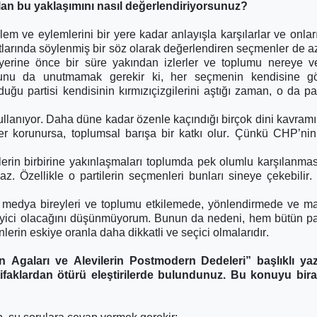
an bu yaklaşımını nasıl değerlendiriyorsunuz?
lem ve eylemlerini bir yere kadar anlayışla karşılarlar ve onları
rtlarında söylenmiş bir söz olarak değerlendiren seçmenler de az
yerine önce bir süre yakından izlerler ve toplumu nereye v
 şunu da unutmamak gerekir ki, her seçmenin kendisine gö
duğu partisi kendisinin kırmızıçizgilerini aştığı zaman, o da par
ullanıyor. Daha düne kadar özenle kaçındığı birçok dini kavram
er korunursa, toplumsal barışa bir katkı olur. Çünkü CHP’nin 
tilerin birbirine yakınlaşmaları toplumda pek olumlu karşılanmas
az. Özellikle o partilerin seçmenleri bunları sineye çekebilir
l medya bireyleri ve toplumu etkilemede, yönlendirmede ve m
leyici olacağını düşünmüyorum. Bunun da nedeni, hem bütün par
erin eskiye oranla daha dikkatli ve seçici olmalarıdır.
 Agaları ve Alevilerin Postmodern Dedeleri” başlıklı yaz
tifaklardan ötürü eleştirilerde bulundunuz. Bu konuyu bir