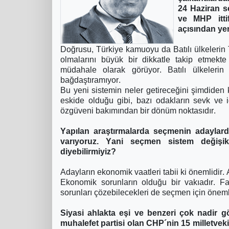
24 Haziran s
ve MHP itti
açısından yen
Doğrusu, Türkiye kamuoyu da Batılı ülkelerin T
olmalarını büyük bir dikkatle takip etmekt
müdahale olarak görüyor. Batılı ülkelerin T
bağdaştıramıyor.
Bu yeni sistemin neler getireceğini şimdiden k
eskide olduğu gibi, bazı odakların sevk ve i
özgüveni bakımından bir dönüm noktasıdır.
Yapılan araştırmalarda seçmenin adaylard
varıyoruz. Yani seçmen sistem değişi
diyebilirmiyiz?
Adayların ekonomik vaatleri tabii ki önemlidir. 
Ekonomik sorunların olduğu bir vakıadır. Fa
sorunları çözebilecekleri de seçmen için önemli
Siyasi ahlakta eşi ve benzeri çok nadir gö
muhalefet partisi olan CHP´nin 15 milletvek