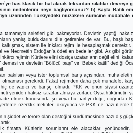
´ye has klasik bir hal alarak tekrardan silahlar devreye gi
sının nedenlerini neye bağlıyorsunuz? b) Başta Batılı em
riye üzerinden Türkiyedeki müzakere sürecine müdahale et
 tamamıyla selefleri gibi bakmıyorlar. Devletin yaptığı haksızl
rın yanlış bulduklarını dile getirenler de var. Bu, başlı baş
kalkışmak, sistem ile inkârcı rejim ile hesaplaşmak demektir
Özal ve Necmettin Erdoğan’a ödetilen bedeller gibi. Az gibi görü
nkârcı rejimin Kürtlere elini dostça uzatanların değil elini, kafas
r!” demesi ve devletin “Bölücü başı” ve “Bebek katili” dediği Öca
il.
dan bakılsın veya ister toplumsal barış açısından, muhalefeti
 olmaması gerekirdi. Fakat rejimden daha çok muhalefet karş
 hiç de yapıcı ve barışçı olmadı. PKK ve onun siyasi uzantı
ümeti yeniden haksız kararlar almaya zorladı. Oysa hükümetin 
 iade etmek konusunda şu veya bu partiyi değil, doğrudan Kü
erlerde özerklik metinleri okuyunca ve PKK de bazı illerde
n şiddet ve teröre olan desteğini sürdürmesinde bazı dış güçl
artık.
lk fırsatta Kürtlerin sorunlarını ele alacakları yönündedir