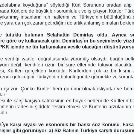
dolabına koyduğunu” söylediği Kürt Sorununu oradan alıp k
a Kürtlere de büyük bir sorumluluk ve iş çıkıyor. Kürtler Türk
ri yıkanmış insanların ruh hallerini ve Türkiye’nin bütünlüğünü 
de yarardan çok zarar getirdiğini de artık anlamış olmaları beklen
de tutuklu bulunan Selahattin Demirtaş oldu. Ayrıca 
lere göre oy kullanacak gibi. Demirtaş´ın bu seçimlerde yü
KK içinde ne tür tartışmalara vesile olacağını düşünüyor
e verdiği vaatler doğrultusunda yürümüş olsaydı, bugün be
yyum değil, kendileri uzun bir süre ellerinde tutuyor olacaktı
, Kürtleri gerçekten korkuttu. Kürtlerden çok az bir kısmı a
kendi geleceğini Türkiye’nin bütünlüğünde görmekte ve sorunla
n işi zor. Çünkü Kürtler hem görünür olmak istiyorlar ve he
lar.
i ile karşı karşıya kalmasının en büyük nedeni de Kürtlerin ha
tlerin iradesini şiddete teslim etmesi ve Kürtlerin arzularının h
dir.
ye karşı siyasi ve ekonomik bir baskı söz konusu. Fakat 
mişler gibi görünüyor. a) Siz Batının Türkiye karşıtı duruşun