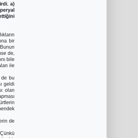
rdi. a)
peryal
tiğini
ıkların
ına bir
. Bunun
nse de,
ını bile
lan ile
n de bu
ı geldi
sı olan
yapması
rtlerin
 hendek
erin de
. Çünkü