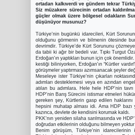
ortadan kalkıverdi ve gündem tekrar Türkiye
Siz müzakere sürecinin ortadan kaldırılma
güçler olmak üzere bölgesel odakların Su
düşünüyor musunuz?
Türkiye’nin bugünkü idarecileri, Kürt Sorununa
olduğunu görmenin ve bilmenin ötesinde bunla
devrimdir. Türkiye’de Kürt Sorununu çözmeye 
da tabii ki ağır bir bedeli var. Tıpkı Turgut 
Erdoğan’ın yaptıkları bunun için çok önemlidir. İ
kestiği biliniyorken, Erdoğan’ın “Kürtler vardı
görüşmeler yaptırması azımsanacak şeyler değ
Meseleye ister Türkiye’nin çıkarları noktasın
adımları desteklemesi veya en azından engel
atılan bu adımlara. Hele hele HDP’nin tavrı
HDP’nin Barış Sürecini istismar etmeleri hük
gereken şey, Kürtlerin gasp edilen haklarını
hepsini muhatap alması idi. Ama HDP bazı y
kazınca, devlete de kendisini korumak kaldı.
PKK’nın yeniden silaha sarılmasında ve HDP’ni
doğrudan etkilerinin olduğunu bilmeyen yoktur 
Benim görüşüm, Türkiye’nin idarecilerinin i