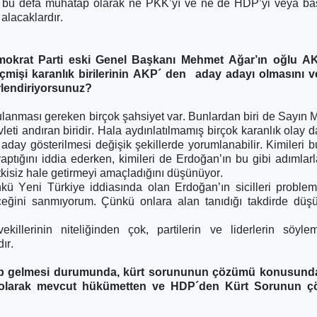
at bu defa muhatap olarak ne PKK’yı ve ne de HDP’yi veya ba
alacaklardır.
 Demokrat Parti eski Genel Başkanı Mehmet Ağar’ın oğlu A
geçmişi karanlık birilerinin AKP´ den aday adayı olmasını
erlendiriyorsunuz?
rgulanması gereken birçok şahsiyet var. Bunlardan biri de Sayın
vleti andıran biridir. Hala aydınlatılmamış birçok karanlık olay 
aday gösterilmesi değişik şekillerde yorumlanabilir. Kimileri 
yaptığını iddia ederken, kimileri de Erdoğan’ın bu gibi adımlarl
tkisiz hale getirmeyi amaçladığını düşünüyor.
ü Yeni Türkiye iddiasında olan Erdoğan’ın sicilleri problem
leceğini sanmıyorum. Çünkü onlara alan tanıdığı takdirde dü
llerinin niteliğinden çok, partilerin ve liderlerin söylem
ır.
ip gelmesi durumunda, kürt sorununun çözümü konusunda
kürt olarak mevcut hükümetten ve HDP´den Kürt Sorunun 