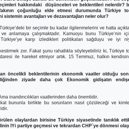
eçimleri hakkındaki düşünceleri ve beklentileri nelerdir?
fakının çoğunluğu elde etmesi durumunda Türkiye t
i sistemin avantajları ve dezavantajları neler olur?
ürkiye’deki bir seçimle bu kadar ilgilenmelerini ve hatta açıkta
e ve anlamaya çalışmaktadır. Kamuoyu bunu Türkiye’nin içi
ürkiye’ye karşı izledikleri politikaları sağduyu ve iyi ni
estirmek zor. Fakat şunu rahatlıkla söyleyebiliriz ki, Türkiye 
daresi ile hareket etmiyor artık. 15 Temmuz, halkın kendisi
an öncelikli beklentilerinin ekonomik vaatler olduğu so
kliğinden ziyade daha çok Ekonomik gidişatın endiş
Ama inandırıcılıkları vaatlerinden daha önemlidir.
kat bununla birlikte bu sorunların nasıl çözüleceği ve kiml
dir.
rülen olaylardan birisine Türkiye siyasetinde tanıklık ett
ilinin IYi partiye geçmesi ve tekrardan CHP´ye dönmesi olay