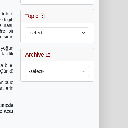
 tolere
Topic
 değil.
e nasıl
re bir
tisinin
ı yoğun
laiklik
Archive
a bile,
. Çünkü
anipüle
tilerin
ınızda
az açar