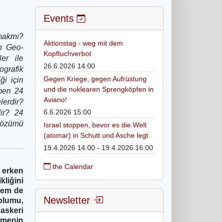
Events
makmı?
Aktionstag - weg mit dem
en Geo-
Kopftuchverbot
ler ile
26.6.2026 14:00
ografik
Gegen Kriege, gegen Aufrüstung
ği için
und die nuklearen Sprengköpfen in
çmen 24
Aviano!
lerdir?
6.6.2026 15:00
dir? 24
çözümü
Israel stoppen, bevor es die Welt
(atomar) in Schutt und Asche legt
19.4.2026 14:00 - 19.4.2026 16:00
the Calendar
 erken
kliğini
 hem de
Newsletter
oplumu,
 askeri
eçmenin