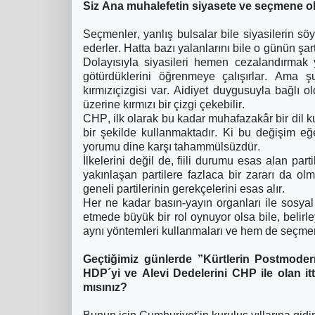
Siz Ana muhalefetin siyasete ve seçmene ol
Seçmenler, yanlış bulsalar bile siyasilerin söy
ederler. Hatta bazı yalanlarını bile o günün şa
Dolayısıyla siyasileri hemen cezalandırmak 
götürdüklerini öğrenmeye çalışırlar. Ama
kırmızıçizgisi var. Aidiyet duygusuyla bağlı ol
üzerine kırmızı bir çizgi çekebilir.
CHP, ilk olarak bu kadar muhafazakâr bir dil k
bir şekilde kullanmaktadır. Ki bu değişim eğ
yorumu dine karşı tahammülsüzdür.
İlkelerini değil de, fiili durumu esas alan par
yakınlaşan partilere fazlaca bir zararı da olm
geneli partilerinin gerekçelerini esas alır.
Her ne kadar basın-yayın organları ile sosya
etmede büyük bir rol oynuyor olsa bile, belir
aynı yöntemleri kullanmaları ve hem de seçmenl
Geçtiğimiz günlerde ”Kürtlerin Postmodern
HDP´yi ve Alevi Dedelerini CHP ile olan it
mısınız?