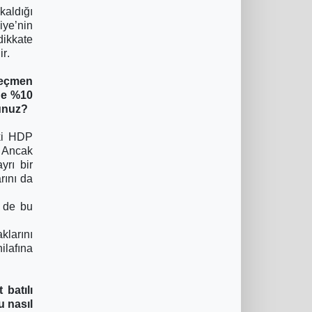
aldığı
iye’nin
dikkate
ir.
seçmen
zde %10
sunuz?
lki HDP
. Ancak
yrı bir
rını da
m de bu
klarını
ilafına
batılı
u nasıl