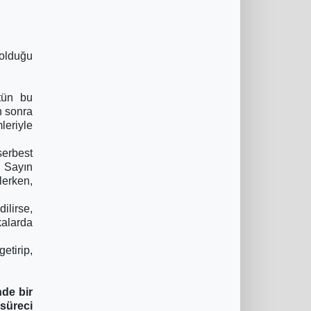
 olduğu
tün bu
n sonra
leriyle
serbest
, Sayın
lerken,
ilirse,
kalarda
etirip,
nde bir
süreci