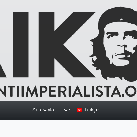
Ana sayfa
Esas
Türkçe