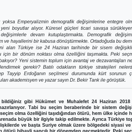
u yoksa Emperyalizmin demografik değişimlerine entegre ol
eni boyutlar alıyor. Küresel güçleri ticari savaşa sürükley
ik değişimlerle devam kutuplaştırmakta. Demografik değişim
em ve hayallerini bir kabusa dönüştürmekte. Ortadoğuda bu dem
ni alan Türkiye ise 24 Haziran tarihinde bir sisem değişikli
u için bir dönüm noktası olma özelliğini taşımakta. Peki se
akıyor? Yeni sistemin toplum için avantaj ve dezavantajları ne
dirmek gerekir? Batılı odakların türkiye stratejileri neler
ep Tayyip Erdoğanın seçilmesi durumunda kürt sorunun 
ları akademisyen ve yazar sayın Dr. Bekir Tank ile görüştük.
 bildiğiniz gibi Hükümet ve Muhalefet 24 Haziran 2018
hazırlanıyor. Tabi bu seçim beraberinde bir sistem değişi
 seçim olma özelliğini taşıdığından ötürü, hem ülke içinde
arenada büyük bir ilgiyle takip edilmekte. Ayrıca Türkiye t
 ilişkilerde ve başta Suriye olmak üzere bölgedeki siyasi ve
an ötürü bihayli sancılı bir dönemden geçmektedir. Peki s