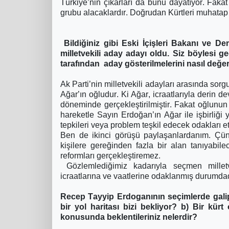
Türkiye’nin çıkarları da bunu dayatıyor. Fak
grubu alacaklardır. Doğrudan Kürtleri muhatap 
Bildiğiniz gibi Eski İçişleri Bakanı ve
milletvekili aday adayı oldu. Siz böylesi 
tarafından aday gösterilmelerini nasıl değ
Ak Parti’nin milletvekili adayları arasında so
Ağar’ın oğludur. Ki Ağar, icraatlarıyla derin de
döneminde gerçekleştirilmiştir. Fakat oğlunun 
hareketle Sayın Erdoğan’ın Ağar ile işbirliği 
tepkileri veya problem teşkil edecek odakları e
Ben de ikinci görüşü paylaşanlardanım. Çünk
kişilere gereğinden fazla bir alan tanıyabi
reformları gerçekleştiremez.
Gözlemlediğimiz kadarıyla seçmen milletveki
icraatlarına ve vaatlerine odaklanmış durumdad
Recep Tayyip Erdoganının seçimlerde gal
bir yol haritası bizi bekliyor? b) Bir 
konusunda beklentileriniz nelerdir?