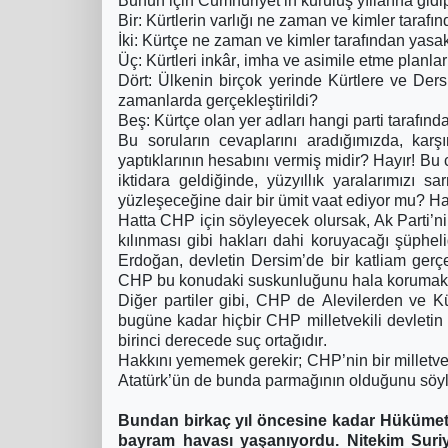
Bunun için Cumhuriyet’in kuruluş yıllarına gidi
Bir: Kürtlerin varlığı ne zaman ve kimler tarafın
İki: Kürtçe ne zaman ve kimler tarafından yasa
Üç: Kürtleri inkâr, imha ve asimile etme planları
Dört: Ülkenin birçok yerinde Kürtlere ve Dersi
zamanlarda gerçekleştirildi?
Beş: Kürtçe olan yer adları hangi parti tarafınd
Bu soruların cevaplarını aradığımızda, kar
yaptıklarının hesabını vermiş midir? Hayır! Bu
iktidara geldiğinde, yüzyıllık yaralarımızı 
yüzleşeceğine dair bir ümit vaat ediyor mu? Ha
Hatta CHP için söyleyecek olursak, Ak Parti’ni
kılınması gibi hakları dahi koruyacağı şüphe
Erdoğan, devletin Dersim’de bir katliam gerçek
CHP bu konudaki suskunluğunu hala korumakt
Diğer partiler gibi, CHP de Alevilerden ve K
bugüne kadar hiçbir CHP milletvekili devletin 
birinci derecede suç ortağıdır.
Hakkını yememek gerekir; CHP’nin bir milletve
Atatürk’ün de bunda parmağının olduğunu söy
Bundan birkaç yıl öncesine kadar Hükümet i
bayram havası yaşanıyordu. Nitekim Suriy