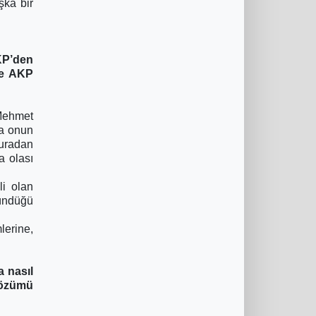
şka bir
KP’den
 ve AKP
 Mehmet
da onun
buradan
a olası
li olan
şündüğü
lerine,
 nasıl
çözümü