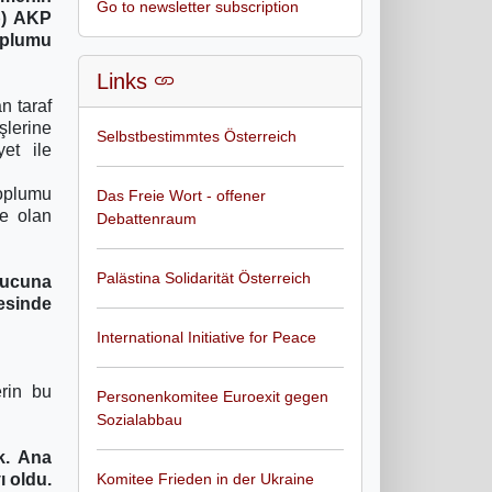
Go to newsletter subscription
 b) AKP
oplumu
Links
n taraf
şlerine
Selbstbestimmtes Österreich
yet ile
toplumu
Das Freie Wort - offener
ne olan
Debattenraum
Palästina Solidarität Österreich
nucuna
esinde
International Initiative for Peace
erin bu
Personenkomitee Euroexit gegen
Sozialabbau
ik. Ana
ı oldu.
Komitee Frieden in der Ukraine