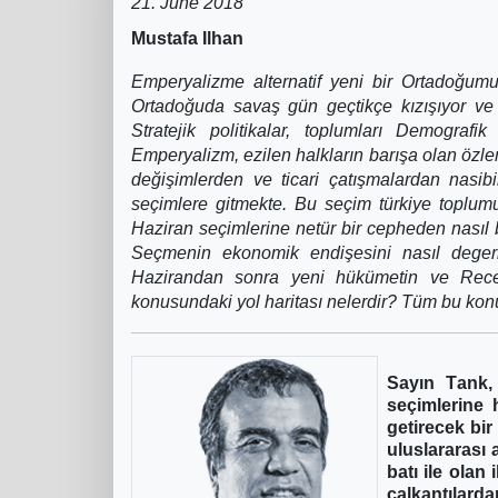
21. June 2018
Mustafa Ilhan
Emperyalizme alternatif yeni bir Ortadoğum
Ortadoğuda savaş gün geçtikçe kızışıyor ve y
Stratejik politikalar, toplumları Demograf
Emperyalizm, ezilen halkların barışa olan özl
değişimlerden ve ticari çatışmalardan nasibi
seçimlere gitmekte. Bu seçim türkiye toplum
Haziran seçimlerine netür bir cepheden nasıl b
Seçmenin ekonomik endişesini nasıl degerlen
Hazirandan sonra yeni hükümetin ve Rec
konusundaki yol haritası nelerdir? Tüm bu konu
Sayın Tank,
seçimlerine 
getirecek bir
uluslararası 
batı ile olan
çalkantılard