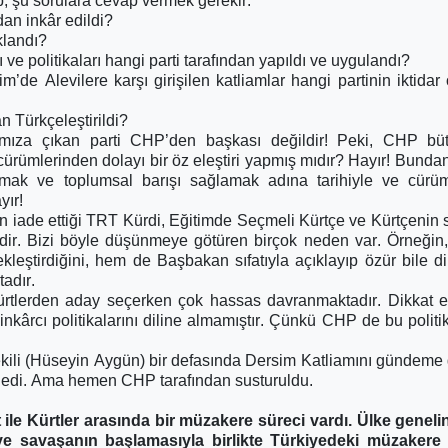
p, şu sorulara cevap vermek gerekir:
dan inkâr edildi?
klandı?
 ve politikaları hangi parti tarafından yapıldı ve uygulandı?
m’de Alevilere karşı girişilen katliamlar hangi partinin iktidar
an Türkçeleştirildi?
şımıza çıkan parti CHP’den başkası değildir! Peki, CHP bü
 cürümlerinden dolayı bir öz eleştiri yapmış mıdır? Hayır! Bunda
sarmak ve toplumsal barışı sağlamak adına tarihiyle ve cürüm
yır!
n iade ettiği TRT Kürdi, Eğitimde Seçmeli Kürtçe ve Kürtçenin 
lidir. Bizi böyle düşünmeye götüren birçok neden var. Örneğin
leştirdiğini, hem de Başbakan sıfatıyla açıklayıp özür bile di
adır.
ürtlerden aday seçerken çok hassas davranmaktadır. Dikkat ed
inkârcı politikalarını diline almamıştır. Çünkü CHP de bu politi
kili (Hüseyin Aygün) bir defasında Dersim Katliamını gündeme g
ledi. Ama hemen CHP tarafından susturuldu.
le Kürtler arasında bir müzakere süreci vardı. Ülke geneli
e savaşanın başlamasıyla birlikte Türkiyedeki müzakere 