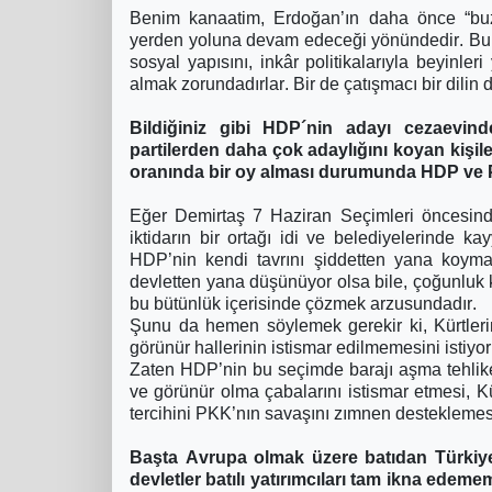
Benim kanaatim, Erdoğan’ın daha önce “buz
yerden yoluna devam edeceği yönündedir. Burad
sosyal yapısını, inkâr politikalarıyla beyinle
almak zorundadırlar. Bir de çatışmacı bir dilin 
Bildiğiniz gibi HDP´nin adayı cezaevin
partilerden daha çok adaylığını koyan kişi
oranında bir oy alması durumunda HDP ve P
Eğer Demirtaş 7 Haziran Seçimleri öncesind
iktidarın bir ortağı idi ve belediyelerinde ka
HDP’nin kendi tavrını şiddetten yana koyması
devletten yana düşünüyor olsa bile, çoğunluk 
bu bütünlük içerisinde çözmek arzusundadır.
Şunu da hemen söylemek gerekir ki, Kürtleri
görünür hallerinin istismar edilmemesini istiyor
Zaten HDP’nin bu seçimde barajı aşma tehlikes
ve görünür olma çabalarını istismar etmesi, Kür
tercihini PKK’nın savaşını zımnen desteklemesi
Başta Avrupa olmak üzere batıdan Türkiye´
devletler batılı yatırımcıları tam ikna edeme